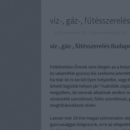
víz-, gáz-, fűtésszere
2018. november 06.
-
Online marketing 101
víz-, gáz-, fűtésszerelés Buda
Feltehetően Önnek sem idegen az a helyzet
és valamiféle gonosz kis szelleme jelen
ha már ön is került ilyen helyzetbe, vagy
lehető legjobb helyen jár! Tudniillik cé
megyében, de vannak alkalmak amikor ors
vízvezeték szereléssel, fűtés szereléssel,
meghibásodások révén.
Lassan már 20 éve magas színvonalon vég
gyorsasággal dolgozunk, erre az elégedett