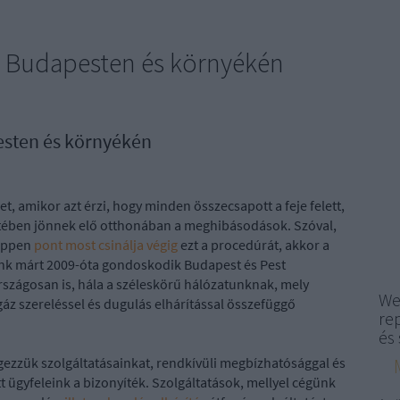
lés Budapesten és környékén
pesten és környékén
, amikor azt érzi, hogy minden összecsapott a feje felett,
tétében jönnek elő otthonában a meghibásodások. Szóval,
 éppen
pont most csinálja végig
ezt a procedúrát, akkor a
günk márt 2009-óta gondoskodik Budapest és Pest
zágosan is, hála a széleskörű hálózatunknak, mely
We
 gáz szereléssel és dugulás elhárítással összefüggő
re
és 
ezzük szolgáltatásainkat, rendkívüli megbízhatósággal és
 ügyfeleink a bizonyíték. Szolgáltatások, mellyel cégünk