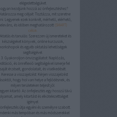
elégedettségüket.
ogyan kezdjünk hozzá az önfejlesztéshez?
 Határozza meg céljait: Tisztázza, mit szeretne
rni. Legyenek ezek konkrét, mérhető, elérhető,
releváns, és időben meghatározott
(SMART)
célok.
Oktatás és tanulás: Szerezzen új ismereteket és
készségeket könyvek, online kurzusok,
workshopok és egyéb oktatási lehetőségek
segítségével.
3. Gyakoroljon önvizsgálatot: Naplózás,
ditáció, és önreflexió segítségével ismerje fel
saját érzéseit, gondolatait, és viselkedését.
. Keresse a visszajelzést: Kérjen visszajelzést
soktól, hogy hol van helye a fejlődésnek, és
milyen területeken teljesít jól.
Legyen kitartó: Az önfejlesztés egy hosszú távú
olyamat, amely kitartást és elkötelezettséget
igényel.
önfejlesztés útja egyéni és személyre szabott.
indenki más tempóban és más módszerekkel