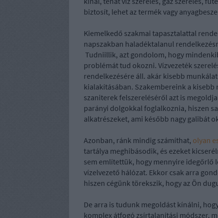
kínál, tehát víz szerelés, gáz szerelés, fűt
biztosít, lehet az termék vagy anyagbeszer
Kiemelkedő szakmai tapasztalattal rende
napszakban haladéktalanul rendelkezésr
Tudniillik, azt gondolom, hogy mindenkib
problémát tud okozni. Vízvezeték szerel
rendelkezésére áll. akár kisebb munkálato
kialakításában. Szakembereink a kisebb m
szaniterek felszereléséről azt is megoldj
parányi dolgokkal foglalkoznia, hiszen sa
alkatrészeket, ami később nagy galibát o
Azonban, ránk mindig számíthat,
olyan e
tartálya meghibásodik, és ezeket kicserél
sem említettük, hogy mennyire idegőrlő l
vízelvezető hálózat. Ekkor csak arra gon
hiszen cégünk törekszik, hogy az Ön dug
De arra is tudunk megoldást kínálni, hogy
komplex átfogó zsírtalanítási módszer, m