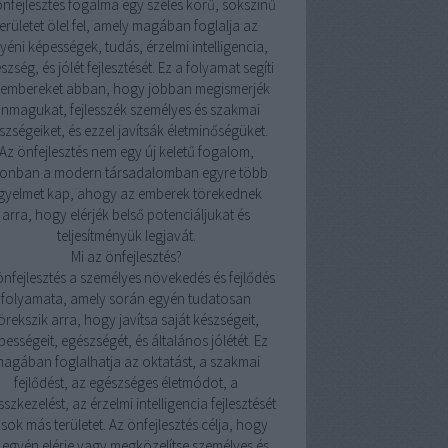
önfejlesztés fogalma egy széles körű, sokszínű
területet ölel fel, amely magában foglalja az
yéni képességek, tudás, érzelmi intelligencia,
szség, és jólét fejlesztését. Ez a folyamat segíti
 embereket abban, hogy jobban megismerjék
nmagukat, fejlesszék személyes és szakmai
szségeiket, és ezzel javítsák életminőségüket.
Az önfejlesztés nem egy új keletű fogalom,
onban a modern társadalomban egyre több
igyelmet kap, ahogy az emberek törekednek
arra, hogy elérjék belső potenciáljukat és
teljesítményük legjavát.
Mi az önfejlesztés?
önfejlesztés a személyes növekedés és fejlődés
folyamata, amely során egyén tudatosan
örekszik arra, hogy javítsa saját készségeit,
pességeit, egészségét, és általános jólétét. Ez
agában foglalhatja az oktatást, a szakmai
fejlődést, az egészséges életmódot, a
sszkezelést, az érzelmi intelligencia fejlesztését
 sok más területet. Az önfejlesztés célja, hogy
 egyén elérje vagy megközelítse személyes és