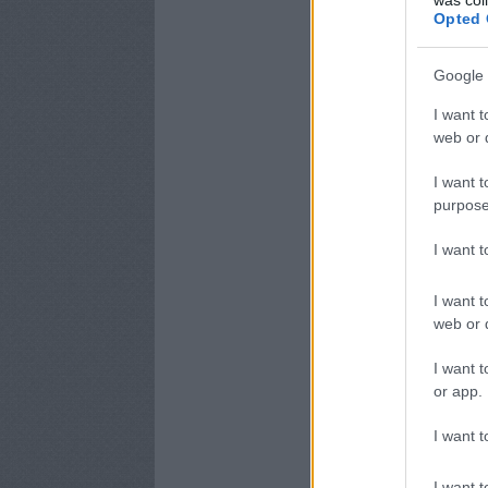
Opted 
Google 
I want t
web or d
I want t
purpose
I want 
I want t
web or d
I want t
or app.
I want t
I want t