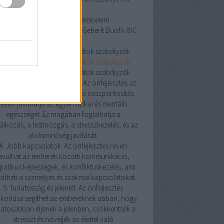
szellőztetés
Geberit Duofix WC szerelőelem
erit Duofix WC szerelőelem
Geberit Duofix WC
szerelőelem
oneywell helyiségtermosztátok szabályzók
oneywell helyiségtermosztátok szabályzók
oneywell helyiségtermosztátok szabályzók
Pozitív hatás az egészségre: Az önfejlesztés az
észségesebb életmódra való összpontosítás
révén javíthatja az egyén fizikai és mentális
egészségét. Ez magában foglalhatja a
álkozás, a testmozgás, a stresszkezelés, és az
alvásminőség javítását.
4. Jobb kapcsolatok: Az önfejlesztés révén
avulhat az emberek közötti kommunikáció,
atikus képességek, és konfliktuskezelés, ami
sítheti a személyes és szakmai kapcsolatokat.
5. Tudatosság és jelenlét: Az önfejlesztés
korlása segíthet az embereknek abban, hogy
atosabban éljenek a jelenben, csökkentsék a
stresszt és növeljék az élettel való