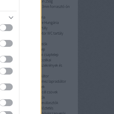
cin 3mm forrasztó ón 250g
 3mm forrasztó ón 250g
cin 3mm forrasztó ón
250g
Pipelife Hungária
Pipelife Hungária
Pipelife Hungária
dömötör WC tartály
dömötör WC tartály
dömötör WC tartály
érzékelők
érzékelők
érzékelők
Mofem csaptelep
Mofem csaptelep
Mofem csaptelep
szekrények és tartozékai
szekrények és tartozékai
szekrények és
tartozékai
acéllemez lapradiátor
céllemez lapradiátor
acéllemez lapradiátor
szénacél csövek
szénacél csövek
szénacél csövek
iszapleválasztók
iszapleválasztók
iszapleválasztók
hővisszanyerős szellőztetés
hővisszanyerős szellőztetés
hővisszanyerős