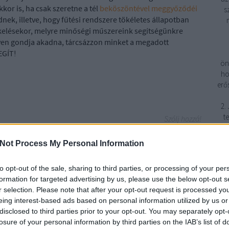
kor is, ha csak szeretne a tél
beköszöntével meggyőződéi
s
ek, illetve, hogy fűtési rendszere tökéletes állapotban
ékelésekor, melyre minőségi műszereink segítségünkre
yen gondja akadna, tárcsázzon minket a megadott
EGÍT!
ön
ho
erő
2.
t
Szólj hozzá!
vízszerelés
gázszerelés
víz-
gáz-
fűtésszerelés Budapesten és
környékén
Not Process My Personal Information
fe
to opt-out of the sale, sharing to third parties, or processing of your per
formation for targeted advertising by us, please use the below opt-out s
r selection. Please note that after your opt-out request is processed y
1
eing interest-based ads based on personal information utilized by us or
disclosed to third parties prior to your opt-out. You may separately opt-
3
losure of your personal information by third parties on the IAB’s list of