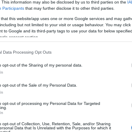
. This information may also be disclosed by us to third parties on the
IA
öt
Participants
that may further disclose it to other third parties.
 that this website/app uses one or more Google services and may gath
including but not limited to your visit or usage behaviour. You may click 
 to Google and its third-party tags to use your data for below specifi
gyzés trackback címe:
n
ogle consent section.
101.blog.hu/api/trackback/id/14356039
l Data Processing Opt Outs
Kommentek:
o opt-out of the Sharing of my personal data.
ében felhasználói tartalomnak minősülnek, értük a
szolgáltatás technikai
BWT
In
t nem ellenőrzi. Kifogás esetén forduljon a blog szerkesztőjéhez. Részletek a
telekben
és az
adatvédelmi tájékoztatóban
.
o opt-out of the Sale of my Personal Data.
In
to opt-out of processing my Personal Data for Targeted
ing.
In
Ar
! ‐
Belépés Facebookkal
Ar
o opt-out of Collection, Use, Retention, Sale, and/or Sharing
Ar
ersonal Data that Is Unrelated with the Purposes for which it
lected.