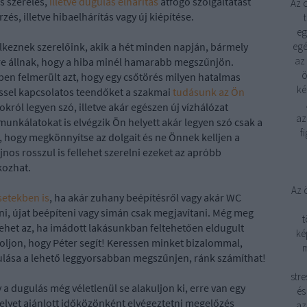
és szerelés,
illetve dugulás elhárítás
átfogó szolgáltatást
Az 
zés, illetve hibaelhárítás vagy új kiépítése.
eg
lkeznek szerelőink, akik a hét minden napján, bármely
egé
az
e állnak, hogy a hiba minél hamarabb megszűnjön.
ö
en felmerült azt, hogy egy csőtörés milyen hatalmas
ké
éssel kapcsolatos teendőket a szakmai
tudásunk az Ön
król legyen szó, illetve akár egészen új vízhálózat
az
unkálatokat is elvégzik Ön helyett akár legyen szó csak a
f
a, hogy megkönnyítse az dolgait és ne Önnek kelljen a
jnos rosszul is fellehet szerelni ezeket az apróbb
kozhat.
Az 
setekben is
, ha akár zuhany beépítésről vagy akár WC
ni, újat beépíteni vagy simán csak megjavítani. Még meg
t
ehet az, ha imádott lakásunkban feltehetően eldugult
ké
doljon, hogy Péter segít! Keressen minket bizalommal,
m
ulása a lehető leggyorsabban megszűnjen, ránk számíthat!
stre
 a dugulás még véletlenül se alakuljon ki, erre van egy
és
elyet ajánlott időközönként elvégeztetni megelőzés
az