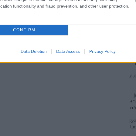
cation functionality and fraud prevention, and other user protection.
Geb
CONFIRM
H
H
H
3. 
Data Deletion
Data Access
Privacy Policy
eg
tápl
j
emp
erő
gya
tud