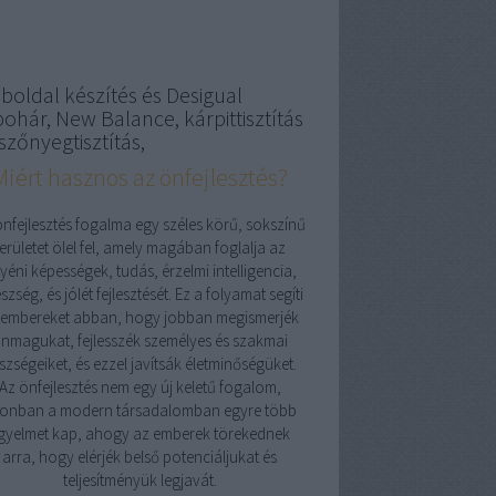
boldal készítés és Desigual
pohár, New Balance, kárpittisztítás
szőnyegtisztítás,
Miért hasznos az önfejlesztés?
önfejlesztés fogalma egy széles körű, sokszínű
területet ölel fel, amely magában foglalja az
yéni képességek, tudás, érzelmi intelligencia,
szség, és jólét fejlesztését. Ez a folyamat segíti
 embereket abban, hogy jobban megismerjék
nmagukat, fejlesszék személyes és szakmai
szségeiket, és ezzel javítsák életminőségüket.
Az önfejlesztés nem egy új keletű fogalom,
onban a modern társadalomban egyre több
igyelmet kap, ahogy az emberek törekednek
arra, hogy elérjék belső potenciáljukat és
teljesítményük legjavát.