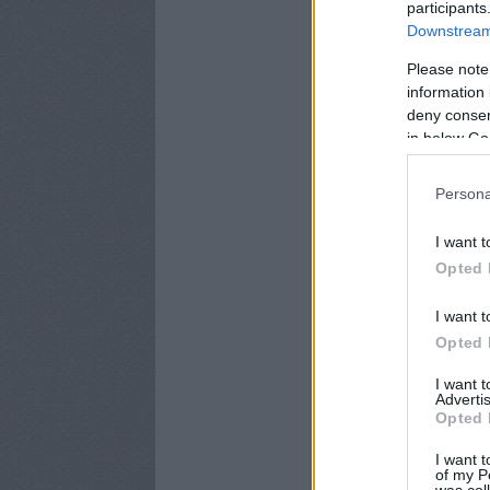
participants
Downstream 
Please note
information 
deny consent
in below Go
Persona
I want t
Opted 
I want t
Opted 
I want 
Advertis
Opted 
I want t
of my P
was col