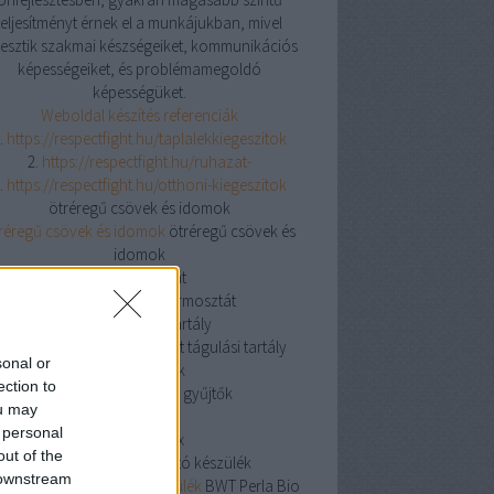
teljesítményt érnek el a munkájukban, mivel
jlesztik szakmai készségeiket, kommunikációs
képességeiket, és problémamegoldó
képességüket.
Weboldal készítés referenciák
.
https://respectfight.hu/taplalekkiegeszitok
2.
https://respectfight.hu/ruhazat-
.
https://respectfight.hu/otthoni-kiegeszitok
ötréregű csövek és idomok
réregű csövek és idomok
ötréregű csövek és
idomok
csőtermosztát
csőtermosztát
csőtermosztát
nyitott tágulási tartály
yitott tágulási tartály
nyitott tágulási tartály
sonal or
osztó gyűjtők
ection to
osztó gyűjtők
osztó gyűjtők
ou may
knipex
 personal
knipex
knipex
out of the
BWT Perla Bio vízlágyító készülék
 downstream
 Perla Bio vízlágyító készülék
BWT Perla Bio