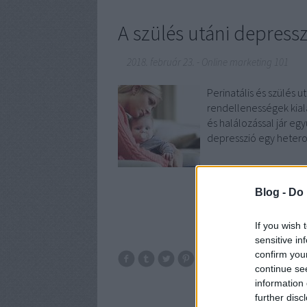
A szülés utáni depressz
2018. február 23.
-
Online marketing 101
Perinatális és szülés 
rendellenességek kial
és halálozással jár egy
depresszió egy heterog
Blog -
Do 
If you wish 
sensitive in
confirm you
continue se
information 
further disc