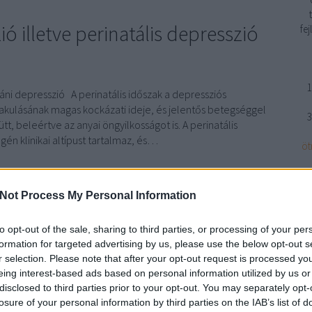
ió illetve perinatális depresszió
fe
1
utáni depresszió A perinatális időszak a depressziós
akulásának magas kockázati ideje, és jelentős betegséggel
3
ütt, beleértve az anyai öngyilkosságot is. A perinatális
én klinikai altípust tartalmaz, és…
öt
Not Process My Personal Information
TOVÁBB
n
to opt-out of the sale, sharing to third parties, or processing of your per
formation for targeted advertising by us, please use the below opt-out s
Szólj hozzá!
r selection. Please note that after your opt-out request is processed y
depresszió
szülés utáni depresszió
depresszió kezelése
eing interest-based ads based on personal information utilized by us or
disclosed to third parties prior to your opt-out. You may separately opt-
losure of your personal information by third parties on the IAB’s list of
BWT