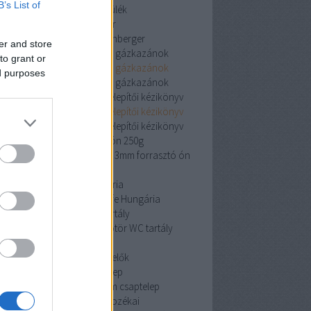
B’s List of
vízlágyító készülék
rothenberger
rothenberger
rothenberger
er and store
Viessmann kondenzációs gázkazánok
to grant or
Viessmann kondenzációs gázkazánok
ed purposes
Viessmann kondenzációs gázkazánok
iston Clas One System 24 telepítői kézikönyv
iston Clas One System 24 telepítői kézikönyv
iston Clas One System 24 telepítői kézikönyv
cin 3mm forrasztó ón 250g
 3mm forrasztó ón 250g
cin 3mm forrasztó ón
250g
Pipelife Hungária
Pipelife Hungária
Pipelife Hungária
dömötör WC tartály
dömötör WC tartály
dömötör WC tartály
érzékelők
érzékelők
érzékelők
Mofem csaptelep
Mofem csaptelep
Mofem csaptelep
szekrények és tartozékai