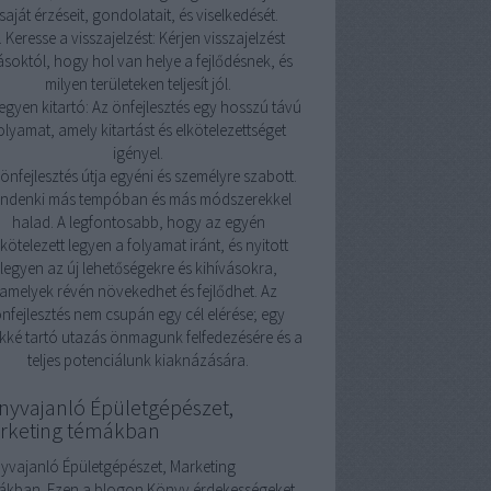
saját érzéseit, gondolatait, és viselkedését.
. Keresse a visszajelzést: Kérjen visszajelzést
soktól, hogy hol van helye a fejlődésnek, és
milyen területeken teljesít jól.
Legyen kitartó: Az önfejlesztés egy hosszú távú
olyamat, amely kitartást és elkötelezettséget
igényel.
önfejlesztés útja egyéni és személyre szabott.
indenki más tempóban és más módszerekkel
halad. A legfontosabb, hogy az egyén
lkötelezett legyen a folyamat iránt, és nyitott
legyen az új lehetőségekre és kihívásokra,
amelyek révén növekedhet és fejlődhet. Az
nfejlesztés nem csupán egy cél elérése; egy
kké tartó utazás önmagunk felfedezésére és a
teljes potenciálunk kiaknázására.
nyvajanló Épületgépészet,
rketing témákban
yvajanló Épületgépészet, Marketing
ákban. Ezen a blogon Könyv érdekességeket,