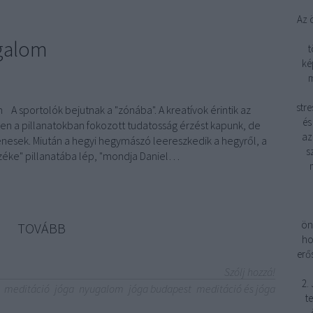
Az 
ugalom
t
ké
m
stre
A sportolók bejutnak a "zónába". A kreatívok érintik az
és
ben a pillanatokban fokozott tudatosság érzést kapunk, de
az
enesek. Miután a hegyi hegymászó leereszkedik a hegyről, a
s
éke" pillanatába lép, "mondja Daniel…
ön
TOVÁBB
ho
erő
Szólj hozzá!
2.
meditáció
jóga
nyugalom
jóga budapest
meditáció és jóga
t