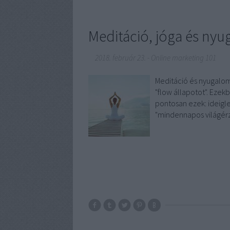
Meditáció, jóga és ny
2018. február 23.
-
Online marketing 101
Meditáció és nyugalom 
"flow állapotot". Ezek
pontosan ezek: ideigl
"mindennapos világérz