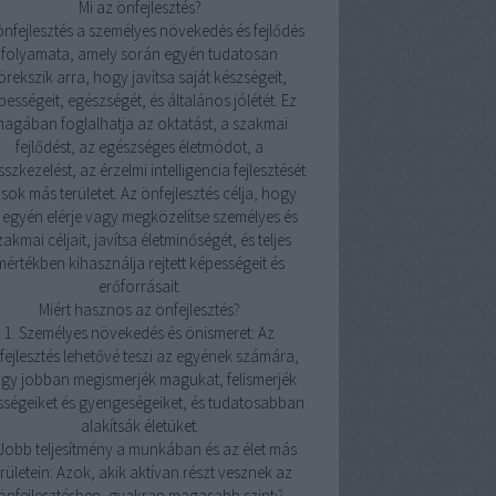
Mi az önfejlesztés?
önfejlesztés a személyes növekedés és fejlődés
folyamata, amely során egyén tudatosan
örekszik arra, hogy javítsa saját készségeit,
pességeit, egészségét, és általános jólétét. Ez
agában foglalhatja az oktatást, a szakmai
fejlődést, az egészséges életmódot, a
sszkezelést, az érzelmi intelligencia fejlesztését
 sok más területet. Az önfejlesztés célja, hogy
 egyén elérje vagy megközelítse személyes és
zakmai céljait, javítsa életminőségét, és teljes
mértékben kihasználja rejtett képességeit és
erőforrásait.
Miért hasznos az önfejlesztés?
1. Személyes növekedés és önismeret: Az
fejlesztés lehetővé teszi az egyének számára,
gy jobban megismerjék magukat, felismerjék
sségeiket és gyengeségeiket, és tudatosabban
alakítsák életüket.
 Jobb teljesítmény a munkában és az élet más
erületein: Azok, akik aktívan részt vesznek az
önfejlesztésben, gyakran magasabb szintű