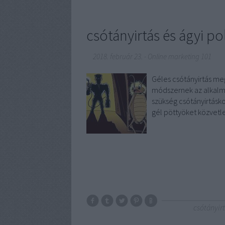
csótányirtás és ágyi po
2018. február 23.
-
Online marketing 101
Géles csótányirtás me
módszernek az alkalm
szükség csótányirtásko
gél pöttyöket közvetl
csótányir