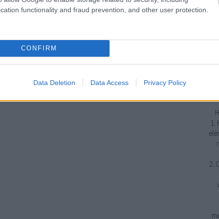
cation functionality and fraud prevention, and other user protection.
j
emp
CONFIRM
erő
gya
tud
Data Deletion
Data Access
Privacy Policy
H
1.
elé
2. 
me