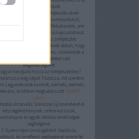
alvásminőség javítását.
4. Jobb kapcsolatok: Az önfejlesztés révén
avulhat az emberek közötti kommunikáció,
atikus képességek, és konfliktuskezelés, ami
sítheti a személyes és szakmai kapcsolatokat.
5. Tudatosság és jelenlét: Az önfejlesztés
korlása segíthet az embereknek abban, hogy
atosabban éljenek a jelenben, csökkentsék a
stresszt és növeljék az élettel való
elégedettségüket.
ogyan kezdjünk hozzá az önfejlesztéshez?
 Határozza meg céljait: Tisztázza, mit szeretne
rni. Legyenek ezek konkrét, mérhető, elérhető,
releváns, és időben meghatározott
(SMART)
célok.
Oktatás és tanulás: Szerezzen új ismereteket és
készségeket könyvek, online kurzusok,
workshopok és egyéb oktatási lehetőségek
segítségével.
3. Gyakoroljon önvizsgálatot: Naplózás,
ditáció, és önreflexió segítségével ismerje fel