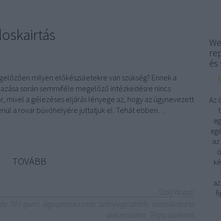
loskairtás
We
re
és 
gelőzően milyen előkészületekre van szükség? Ennek a
azása során semmiféle megelőző intézkedésre nincs
r, mivel a gélezéses eljárás lényege az, hogy az úgynevezett
Az 
enül a rovar búvóhelyére juttatjuk el. Tehát ebben…
eg
egé
az
ö
TOVÁBB
ké
az
Szólj hozzá!
f
tás
Téli gumi
ágyipoloska irtás
szőnyegtisztítás
autóalkatrész
akkumulátor
Tégla burkolat