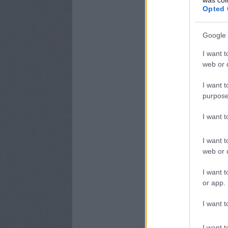
Opted 
Google 
I want t
web or d
I want t
purpose
I want 
I want t
web or d
I want t
or app.
I want t
I want t