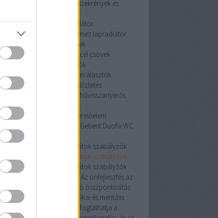
szekrények és tartozékai
szekrények és
tartozékai
acéllemez lapradiátor
céllemez lapradiátor
acéllemez lapradiátor
szénacél csövek
szénacél csövek
szénacél csövek
iszapleválasztók
iszapleválasztók
iszapleválasztók
hővisszanyerős szellőztetés
hővisszanyerős szellőztetés
hővisszanyerős
szellőztetés
Geberit Duofix WC szerelőelem
erit Duofix WC szerelőelem
Geberit Duofix WC
szerelőelem
oneywell helyiségtermosztátok szabályzók
oneywell helyiségtermosztátok szabályzók
oneywell helyiségtermosztátok szabályzók
Pozitív hatás az egészségre: Az önfejlesztés az
észségesebb életmódra való összpontosítás
révén javíthatja az egyén fizikai és mentális
egészségét. Ez magában foglalhatja a
álkozás, a testmozgás, a stresszkezelés, és az