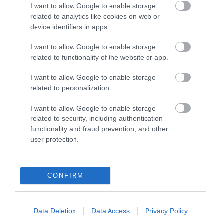
I want to allow Google to enable storage
related to analytics like cookies on web or
szafi, gluténmentes, dia wellness,
device identifiers in apps.
oroszkrém torta, zabkeksz, tökmagolaj,
hamburger zsemle, mézes puszedli,
I want to allow Google to enable storage
pizzaszósz, gluténmentes kenyér
related to functionality of the website or app.
szafi
gluténmentes
dia wellness
oroszkrém torta
zabkeksz
I want to allow Google to enable storage
tökmagolaj
hamburger zsemle
mézes puszedli
pizzaszósz
related to personalization.
szafi, gluténmentes, dia wellness,
gluténmentes kenyér
oroszkrém torta, zabkeksz, tökmagolaj, hamburger
I want to allow Google to enable storage
zsemle, mézes puszedli, pizzaszósz, gluténmentes
related to security, including authentication
kenyér
functionality and fraud prevention, and other
user protection.
CONFIRM
Címkék:
osb lap
rétegelt lemez
szafi
osb lap és rétegelt
lemez Marketing tippek
amelyek növelik a profitot
mézes
puszedli
pizzaszósz
gluténmentes kenyér
gluténmentes
dia
wellness
oroszkrém torta
zabkeksz
tökmagolaj
hamburger
Data Deletion
Data Access
Privacy Policy