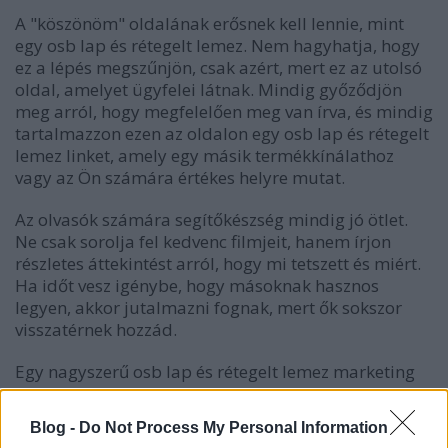
A "köszönöm" oldalának erősnek kell lennie, mint
egy osb lap és rétegelt lemez. Nem hagyhatja, hogy
ez a lépés megszűnjön, csak azért, mert ez az utolsó
oldal, amelyet ügyfelei látnak. Mindig győződjön
meg arról, hogy megfelelően meg van írva, és mindig
tartalmazzon ezen az oldalon egy osb lap és rétegelt
lemez linket, amely egy másik termékkínálathoz
vagy az Ön számára értékes helyre mutat.
Az olvasók számára segítőkészség mindig jó ötlet.
Ne csak sorolja fel kedvenc filmjeit, hanem írjon
részletes áttekintést arról, hogy mi tetszett és miért.
Ha időt vesz igénybe, hogy másoknak hasznos
legyen, akkor jutalmazni fognak, mert ők sokszor
visszatérnek hozzád.
Egy nagyszerű osb lap és rétegelt lemez marketing
tippek az, hogy a cikkeket szerkesztik, hogy azok
nagyobb webforgalmat generálhassanak. Több
Blog -
Do Not Process My Personal Information
webforgalmat generálhat egyszerűen különböző