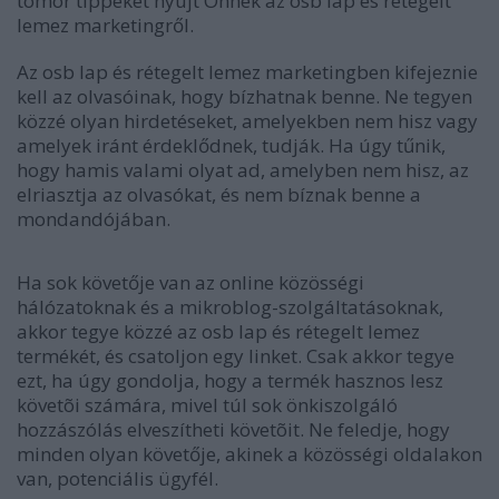
tömör tippeket nyújt Önnek az osb lap és rétegelt
lemez marketingről.
Az osb lap és rétegelt lemez marketingben kifejeznie
kell az olvasóinak, hogy bízhatnak benne. Ne tegyen
közzé olyan hirdetéseket, amelyekben nem hisz vagy
amelyek iránt érdeklődnek, tudják. Ha úgy tűnik,
hogy hamis valami olyat ad, amelyben nem hisz, az
elriasztja az olvasókat, és nem bíznak benne a
mondandójában.
Ha sok követője van az online közösségi
hálózatoknak és a mikroblog-szolgáltatásoknak,
akkor tegye közzé az osb lap és rétegelt lemez
termékét, és csatoljon egy linket. Csak akkor tegye
ezt, ha úgy gondolja, hogy a termék hasznos lesz
követõi számára, mivel túl sok önkiszolgáló
hozzászólás elveszítheti követõit. Ne feledje, hogy
minden olyan követője, akinek a közösségi oldalakon
van, potenciális ügyfél.