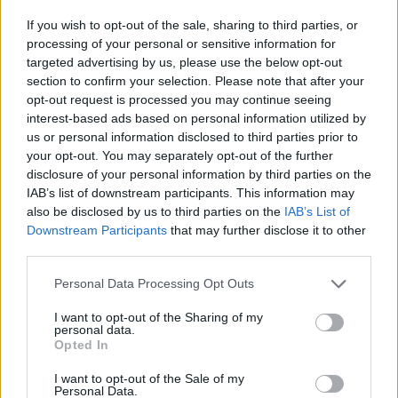
kulcsszavak használatával vagy olyan eszköz
If you wish to opt-out of the sale, sharing to third parties, or
használatával, mint például a rangsor-követő. Ez egy
processing of your personal or sensitive information for
nagyszerű lehetőség a keresőmotorok
targeted advertising by us, please use the below opt-out
rangsorolásának növelésére és több pénzt keresni.
section to confirm your selection. Please note that after your
opt-out request is processed you may continue seeing
Egy jó osb lap és rétegelt lemez marketing tipp egy
interest-based ads based on personal information utilized by
olyan hirdetés megtervezése, amely jól illeszkedik az
us or personal information disclosed to third parties prior to
Ön webhelyéhez. Ha olyan hirdetést tervez,
your opt-out. You may separately opt-out of the further
amelynek betűtípusa és színe megegyezik a
disclosure of your personal information by third parties on the
webhelyével, a látogatók becsapódhatnak a
IAB’s list of downstream participants. This information may
hirdetésre kattintással. Ez nagyszerű mód lehet a
also be disclosed by us to third parties on the
IAB’s List of
forgalom beszerzésére.
Downstream Participants
that may further disclose it to other
third parties.
Türelemre van szükség, ha bevételt szerez az osb lap
és rétegelt lemez marketing segítségével. Az osb lap
Please note that this website/app uses one or more Google
Personal Data Processing Opt Outs
és rétegelt lemez marketing használatával nem fog
services and may gather and store information including but
azonnal látni a kifizetést, vagy gyorsan
not limited to your visit or usage behaviour. You may click to
I want to opt-out of the Sharing of my
personal data.
grant or deny consent to Google and its third-party tags to
meggazdagodni, de remek lehetőséget kínál a
Opted In
use your data for below specified purposes in below Google
jövőben passzív jövedelemszerzésre.
consent section.
I want to opt-out of the Sale of my
Personal Data.
Az osb lap és rétegelt lemez marketingben, akárcsak