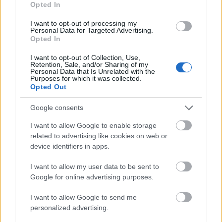
Opted In
az élet többi részében, nem helyettesíti a gyakorlati
tapasztalatot. Ezért határozottan azt javaslom, hogy
I want to opt-out of processing my
próbálja ki magát a terméket. Ha nem tudja (nem
Personal Data for Targeted Advertising.
Opted In
mindenki rendelkezik abban a helyzetben, hogy
megérintse a Leica M9-t vagy a Ferrarit), akkor
I want to opt-out of Collection, Use,
kutatja meg az elemet. Olvassa el a véleményeket.
Retention, Sale, and/or Sharing of my
Personal Data that Is Unrelated with the
Még jobb, ha a végfelhasználóktól - lehetőleg
Purposes for which it was collected.
azoktól, akik ténylegesen megvásárolták a terméket -
Opted Out
kérdezzék meg tapasztalataikat. A felhasználói
fórumok rendkívül hasznosak. Végül kérdezd meg
Google consents
magadtól: "Boldog lennék ezzel?"
I want to allow Google to enable storage
related to advertising like cookies on web or
Mint már tudatában lehet, az osb lap és rétegelt
device identifiers in apps.
lemez marketing hatékony és költséghatékony
módszer az üzleti vállalkozás olyan új
I want to allow my user data to be sent to
ügyfélcsoportokhoz való marketingéhez, amelyekkel
Google for online advertising purposes.
Ön egyébként nem lesz kitéve. Az e cikkben szereplő
tippek és tanácsok alkalmazásával elősegítheti
I want to allow Google to send me
vállalkozásának kitettségét, és valószínűleg
personalized advertising.
megkezdi a sikerhez vezető utat.