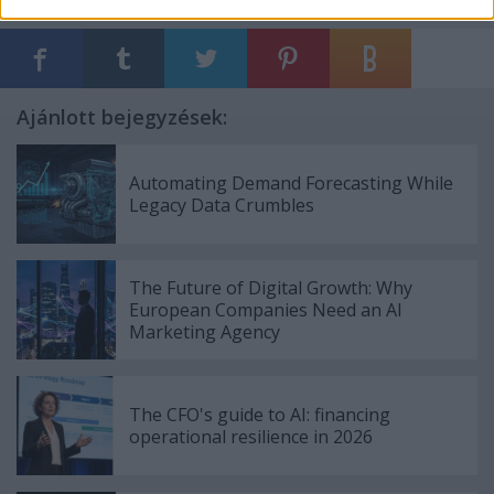
zsemle
Ajánlott bejegyzések:
Automating Demand Forecasting While
Legacy Data Crumbles
The Future of Digital Growth: Why
European Companies Need an AI
Marketing Agency
The CFO's guide to AI: financing
operational resilience in 2026