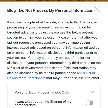
növekedés figyelhető meg az eggyel korábbi
generációhoz képest.
Blog -
Do Not Process My Personal Information
A legújabb Euro6 d szabványnak megfelelő
motorokkal szerelt autók szén-dioxid
kibocsátása még mindig jóval magasabb, mint
If you wish to opt-out of the sale, sharing to third parties, or
az EU által meghatározott célérték.
processing of your personal or sensitive information for
targeted advertising by us, please use the below opt-out
További elemzések
section to confirm your selection. Please note that after your
opt-out request is processed you may continue seeing
A kutatás közreadása után több szakértő is
interest-based ads based on personal information utilized by
us or personal information disclosed to third parties prior to
megszólalt az ügyben, rámutatva az ezzel
your opt-out. You may separately opt-out of the further
összefüggő esetleges kiváltó okokra. Abban szinte
disclosure of your personal information by third parties on the
mindenki egyetértett, hogy a személyautók
IAB’s list of downstream participants. This information may
károsanyag kibocsátása összességében
also be disclosed by us to third parties on the
IAB’s List of
folyamatosan csökken és az iparág jó irányba halad.
Downstream Participants
that may further disclose it to other
De mindez a szigorú szabályozások miatt van, és van
third parties.
hová fejlődni.
Please note that this website/app uses one or more Google
Personal Data Processing Opt Outs
Egyes vélemények szerint a benzin- és dízel üzemű
services and may gather and store information including but
személyautók forgalomba hozatalát 2030-ra
not limited to your visit or usage behaviour. You may click to
I want to opt-out of the Sharing of my
personal data.
teljesen meg kell szüntetni. És a mindennapi
grant or deny consent to Google and its third-party tags to