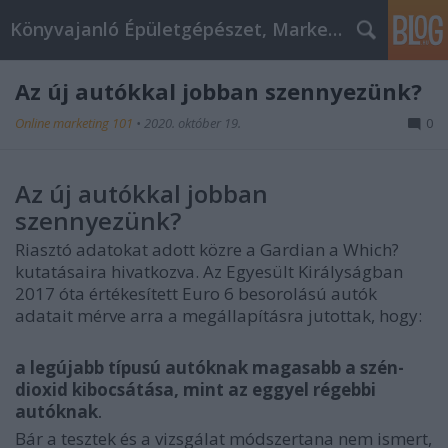
Könyvajanló Épületgépészet, Marketing témákban
Az új autókkal jobban szennyezünk?
Online marketing 101
•
2020. október 19.
0
Az új autókkal jobban
szennyezünk?
Riasztó adatokat adott közre a
Gardian
a Which?
kutatásaira hivatkozva. Az Egyesült Királyságban
2017 óta értékesített Euro 6 besorolású autók
adatait mérve arra a megállapításra jutottak, hogy:
a legújabb típusú autóknak magasabb a szén-
dioxid kibocsátása, mint az eggyel régebbi
autóknak
.
Bár a tesztek és a vizsgálat módszertana nem ismert,