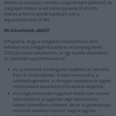
eltérés az autópiac minden szegmensére jellemző, és
meglepő módon a két motorgeneráció közötti
eltérés a hibrid autók esetében volt a
legradikálisabb (31%).
Mi következik ebből?
Elfogadva, hogy a vizsgálat módszertana nem
feltétlen volt a legpontosabb és viszonylag kevés
(292) járműre vonatkozott, az így kapott adatokból
az alábbiak rajzolódhatnak ki:
Az új motorok mindegyike megfelel az aktuális
Euro 6 minősítésnek. A szén-monoxidra, a
szénhidrogénekre, a nitrogén-oxidokra és egyéb
részecskékre vonatkozó előírásokat teljesítik.
Az üvegházhatásért nagyban felelő szén-dioxid
kibocsátásuk az egészen régi motorokhoz
képest jelentősen csökkent, de az új generációjú
motorok esetében viszont megint egy kis