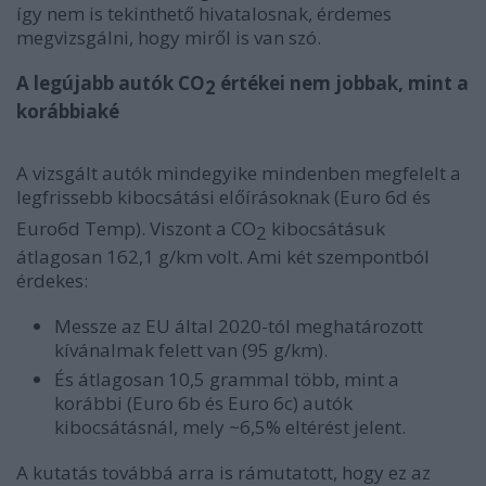
így nem is tekinthető hivatalosnak, érdemes
megvizsgálni, hogy miről is van szó.
A legújabb autók CO
értékei nem jobbak, mint a
2
korábbiaké
A vizsgált autók mindegyike mindenben megfelelt a
legfrissebb kibocsátási előírásoknak (Euro 6d és
Euro6d Temp). Viszont a CO
kibocsátásuk
2
átlagosan 162,1 g/km volt. Ami két szempontból
érdekes:
Messze az EU által 2020-tól meghatározott
kívánalmak felett van (95 g/km).
És átlagosan 10,5 grammal több, mint a
korábbi (Euro 6b és Euro 6c) autók
kibocsátásnál, mely ~6,5% eltérést jelent.
A kutatás továbbá arra is rámutatott, hogy ez az