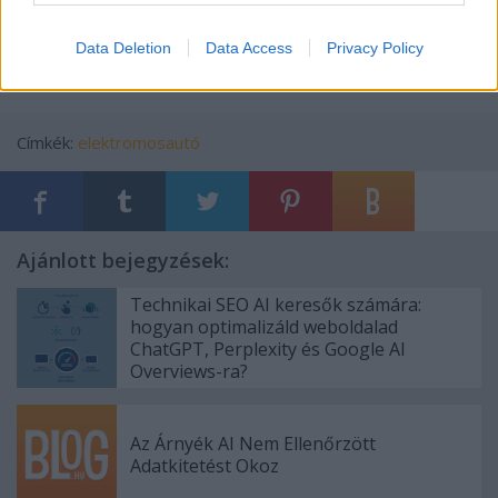
figyelni.
Data Deletion
Data Access
Privacy Policy
Címkék:
elektromosautó
Ajánlott bejegyzések:
Technikai SEO AI keresők számára:
hogyan optimalizáld weboldalad
ChatGPT, Perplexity és Google AI
Overviews-ra?
Az Árnyék AI Nem Ellenőrzött
Adatkitetést Okoz