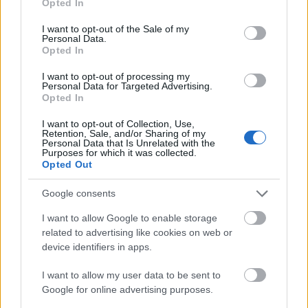
Opted In
közlekedésben az elektromos autó + megújuló
use your data for below specified purposes in below Google
energián alapuló áramtermelés párosának kell
consent section.
I want to opt-out of the Sale of my
átvennie.
Personal Data.
Opted In
Más vélemények kevésbé radikálisak, de komolyabb
I want to opt-out of processing my
szabályozást követelnek és a társadalomtól is
Personal Data for Targeted Advertising.
átgondoltabb cselekvést várnak el:
Opted In
I want to opt-out of Collection, Use,
A szabályozások terén többen aggályosnak tartják,
Retention, Sale, and/or Sharing of my
Personal Data that Is Unrelated with the
hogy a forgalomban lévő autók CO
kibocsátás
2
Purposes for which it was collected.
mérésénél nem veszik figyelembe a normál
Opted Out
használat melletti plusz üzemanyag felhasználást. A
Google consents
fedélzeti elektronika és szórakoztatóközpont
energiaigénye, a folyamatos klímahasználat vagy
I want to allow Google to enable storage
esetenként több személy elektronikai eszközének
related to advertising like cookies on web or
töltése már kimutatható plusz energiaigényt jelent a
device identifiers in apps.
pusztán haladáshoz szükséges energián túl. Ez
pedig grammokban mérhető CO
kibocsátást okoz,
I want to allow my user data to be sent to
2
Google for online advertising purposes.
melyet csak a hasonló kutatások mérnek, a hatósági