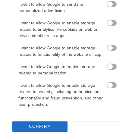
mérések még a
WLTP
szerint sem mérik pontosan.
I want to allow Google to send me
personalized advertising.
A társadalom kutatók pedig rámutattak arra, hogy a
CO
-re vonatkozó kibocsátás-emelkedés arra is
2
I want to allow Google to enable storage
visszavezethető, hogy az emberek nem feltétlen a
related to analytics like cookies on web or
szükségleteknek megfelelő autót választják. Egyes
device identifiers in apps.
kutatások szerint például megfigyelhető egy olyan
folyamat, hogy az adott személy az autó
I want to allow Google to enable storage
lecserélésekor egy erősebb, nagyobb kategóriájú (és
related to functionality of the website or app.
így magasabb CO
kibocsátású motorral szerelt)
2
I want to allow Google to enable storage
autóra vált úgy, hogy közben a használati igényei
related to personalization.
nem változnak.
I want to allow Google to enable storage
Az EU 2050-es karbonsemlegesség nem
related to security, including authentication
elérhetetlen, de tenni kell érte
functionality and fraud prevention, and other
user protection.
A közúti autózás a szén-dioxid-kibocsátásnak
mintegy 15-20 százalékáért felelős. Tehát
mondhatjuk, hogy nem itt van a legnagyobb
probléma. Azonban a 2050-re megcélzott európai
CONFIRM
karbonsemlegesség eléréséhez erre is oda kell