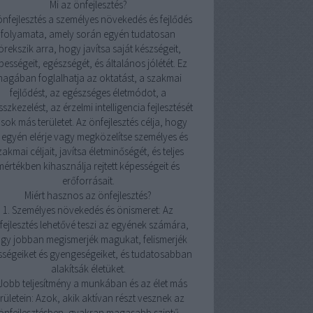
Mi az önfejlesztés?
önfejlesztés a személyes növekedés és fejlődés
folyamata, amely során egyén tudatosan
örekszik arra, hogy javítsa saját készségeit,
pességeit, egészségét, és általános jólétét. Ez
agában foglalhatja az oktatást, a szakmai
fejlődést, az egészséges életmódot, a
sszkezelést, az érzelmi intelligencia fejlesztését
 sok más területet. Az önfejlesztés célja, hogy
 egyén elérje vagy megközelítse személyes és
zakmai céljait, javítsa életminőségét, és teljes
mértékben kihasználja rejtett képességeit és
erőforrásait.
Miért hasznos az önfejlesztés?
1. Személyes növekedés és önismeret: Az
fejlesztés lehetővé teszi az egyének számára,
gy jobban megismerjék magukat, felismerjék
sségeiket és gyengeségeiket, és tudatosabban
alakítsák életüket.
 Jobb teljesítmény a munkában és az élet más
erületein: Azok, akik aktívan részt vesznek az
önfejlesztésben, gyakran magasabb szintű