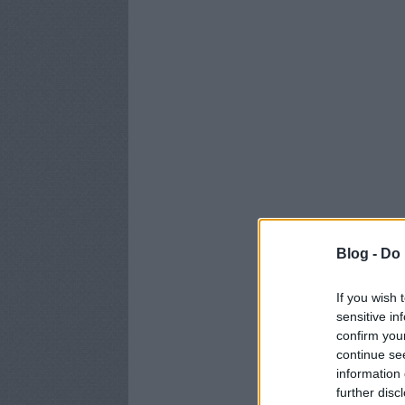
Blog -
Do 
If you wish 
sensitive in
confirm you
continue se
information 
further disc