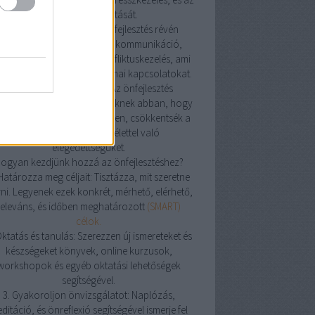
alvásminőség javítását.
4. Jobb kapcsolatok: Az önfejlesztés révén
avulhat az emberek közötti kommunikáció,
atikus képességek, és konfliktuskezelés, ami
sítheti a személyes és szakmai kapcsolatokat.
5. Tudatosság és jelenlét: Az önfejlesztés
korlása segíthet az embereknek abban, hogy
atosabban éljenek a jelenben, csökkentsék a
stresszt és növeljék az élettel való
elégedettségüket.
ogyan kezdjünk hozzá az önfejlesztéshez?
 Határozza meg céljait: Tisztázza, mit szeretne
rni. Legyenek ezek konkrét, mérhető, elérhető,
releváns, és időben meghatározott
(SMART)
célok.
Oktatás és tanulás: Szerezzen új ismereteket és
készségeket könyvek, online kurzusok,
workshopok és egyéb oktatási lehetőségek
segítségével.
3. Gyakoroljon önvizsgálatot: Naplózás,
ditáció, és önreflexió segítségével ismerje fel