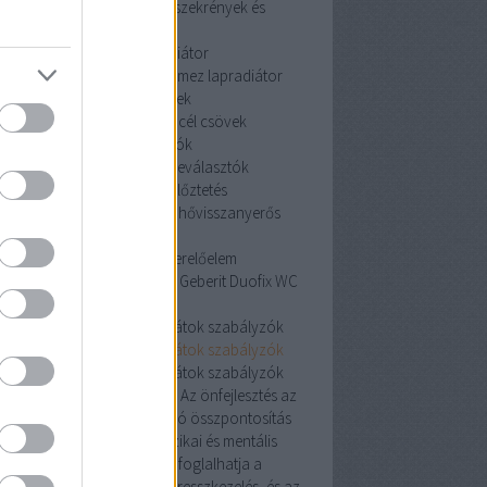
szekrények és tartozékai
szekrények és
tartozékai
acéllemez lapradiátor
céllemez lapradiátor
acéllemez lapradiátor
szénacél csövek
szénacél csövek
szénacél csövek
iszapleválasztók
iszapleválasztók
iszapleválasztók
hővisszanyerős szellőztetés
hővisszanyerős szellőztetés
hővisszanyerős
szellőztetés
Geberit Duofix WC szerelőelem
erit Duofix WC szerelőelem
Geberit Duofix WC
szerelőelem
oneywell helyiségtermosztátok szabályzók
oneywell helyiségtermosztátok szabályzók
oneywell helyiségtermosztátok szabályzók
Pozitív hatás az egészségre: Az önfejlesztés az
észségesebb életmódra való összpontosítás
révén javíthatja az egyén fizikai és mentális
egészségét. Ez magában foglalhatja a
álkozás, a testmozgás, a stresszkezelés, és az