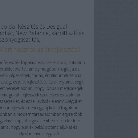
boldal készítés és Desigual
pohár, New Balance, kárpittisztítás
szőnyegtisztítás,
Miért hasznos az önfejlesztés?
önfejlesztés fogalma egy széles körű, sokszínű
területet ölel fel, amely magában foglalja az
yéni képességek, tudás, érzelmi intelligencia,
szség, és jólét fejlesztését. Ez a folyamat segíti
 embereket abban, hogy jobban megismerjék
nmagukat, fejlesszék személyes és szakmai
szségeiket, és ezzel javítsák életminőségüket.
Az önfejlesztés nem egy új keletű fogalom,
onban a modern társadalomban egyre több
igyelmet kap, ahogy az emberek törekednek
arra, hogy elérjék belső potenciáljukat és
teljesítményük legjavát.