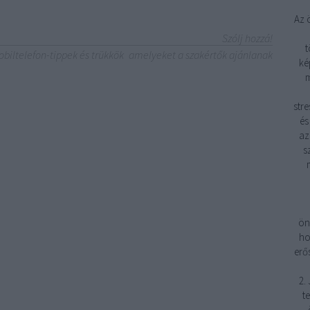
Az 
Szólj hozzá!
t
biltelefon-tippek és trükkök
amelyeket a szakértők ajánlanak
ké
m
stre
és
az
s
ön
ho
erő
2.
t