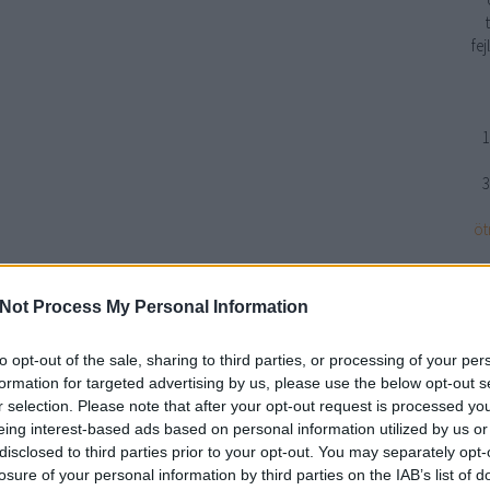
fe
1
3
öt
Not Process My Personal Information
n
to opt-out of the sale, sharing to third parties, or processing of your per
formation for targeted advertising by us, please use the below opt-out s
r selection. Please note that after your opt-out request is processed y
eing interest-based ads based on personal information utilized by us or
disclosed to third parties prior to your opt-out. You may separately opt-
losure of your personal information by third parties on the IAB’s list of
BWT