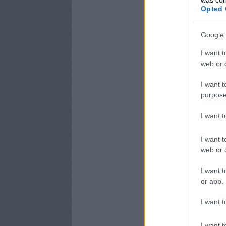
Opted 
Google 
I want t
web or d
I want t
purpose
I want 
I want t
web or d
I want t
or app.
I want t
I want t