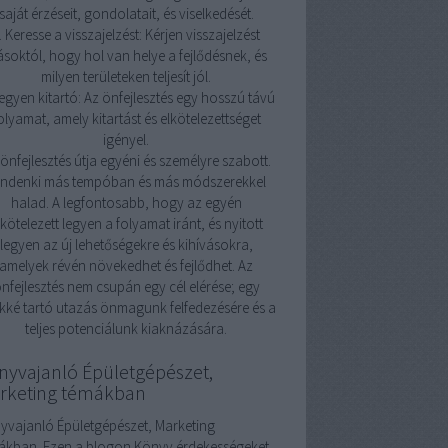
saját érzéseit, gondolatait, és viselkedését.
. Keresse a visszajelzést: Kérjen visszajelzést
soktól, hogy hol van helye a fejlődésnek, és
milyen területeken teljesít jól.
Legyen kitartó: Az önfejlesztés egy hosszú távú
olyamat, amely kitartást és elkötelezettséget
igényel.
önfejlesztés útja egyéni és személyre szabott.
indenki más tempóban és más módszerekkel
halad. A legfontosabb, hogy az egyén
lkötelezett legyen a folyamat iránt, és nyitott
legyen az új lehetőségekre és kihívásokra,
amelyek révén növekedhet és fejlődhet. Az
nfejlesztés nem csupán egy cél elérése; egy
kké tartó utazás önmagunk felfedezésére és a
teljes potenciálunk kiaknázására.
nyvajanló Épületgépészet,
rketing témákban
yvajanló Épületgépészet, Marketing
ákban. Ezen a blogon Könyv érdekességeket,