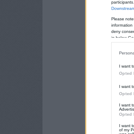
participants
Downstream 
Please note
information 
deny consent
in below Go
Persona
I want t
Opted 
I want t
Opted 
I want 
Advertis
Opted 
I want t
of my P
was col