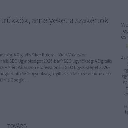
 trükkök, amelyeket a szakértők
We
re
és 
ség: A Digitális Siker Kulcsa – Miért Válasszon
Az 
onális SEO Ügynökséget 2026-ban? SEO Ügynökség: A Digitális
csa – Miért Válasszon Professzionális SEO Ügynökséget 2026-
eg
megbízható SEO ügynökség segíthet vállalkozásának az első
egé
rülni a Google…
az
ö
ké
az
f
TOVÁBB