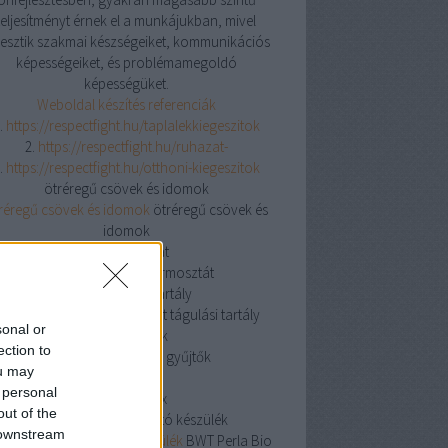
teljesítményt érnek el a munkájukban, mivel
jlesztik szakmai készségeiket, kommunikációs
képességeiket, és problémamegoldó
képességüket.
Weboldal készítés referenciák
.
https://respectfight.hu/taplalekkiegeszitok
2.
https://respectfight.hu/ruhazat-
.
https://respectfight.hu/otthoni-kiegeszitok
ötréregű csövek és idomok
réregű csövek és idomok
ötréregű csövek és
idomok
csőtermosztát
csőtermosztát
csőtermosztát
nyitott tágulási tartály
yitott tágulási tartály
nyitott tágulási tartály
sonal or
osztó gyűjtők
ection to
osztó gyűjtők
osztó gyűjtők
ou may
knipex
 personal
knipex
knipex
out of the
BWT Perla Bio vízlágyító készülék
 downstream
 Perla Bio vízlágyító készülék
BWT Perla Bio