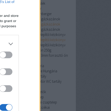
B’s List of
vízlágyító készülék
rothenberger
rothenberger
rothenberger
er and store
Viessmann kondenzációs gázkazánok
to grant or
Viessmann kondenzációs gázkazánok
ed purposes
Viessmann kondenzációs gázkazánok
iston Clas One System 24 telepítői kézikönyv
iston Clas One System 24 telepítői kézikönyv
iston Clas One System 24 telepítői kézikönyv
cin 3mm forrasztó ón 250g
 3mm forrasztó ón 250g
cin 3mm forrasztó ón
250g
Pipelife Hungária
Pipelife Hungária
Pipelife Hungária
dömötör WC tartály
dömötör WC tartály
dömötör WC tartály
érzékelők
érzékelők
érzékelők
Mofem csaptelep
Mofem csaptelep
Mofem csaptelep
szekrények és tartozékai