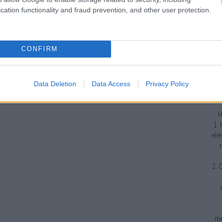
cation functionality and fraud prevention, and other user protection.
j
emp
CONFIRM
erő
gya
tud
Data Deletion
Data Access
Privacy Policy
H
1.
elé
2. 
me