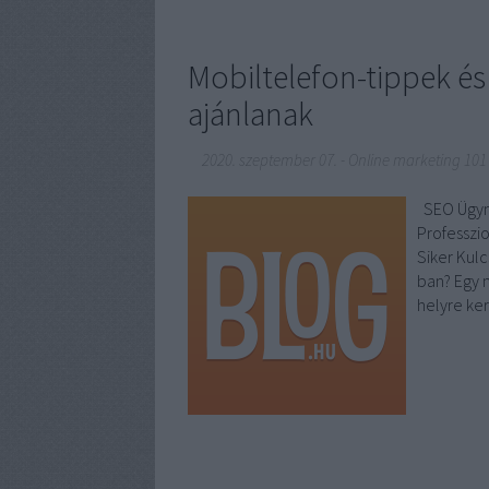
Mobiltelefon-tippek és
ajánlanak
2020. szeptember 07.
-
Online marketing 101
SEO Ügynök
Professzi
Siker Kul
ban? Egy 
helyre ke