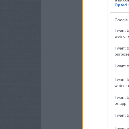
Opted 
Google 
I want t
web or d
I want t
purpose
I want 
I want t
web or d
I want t
or app.
I want t
I want t