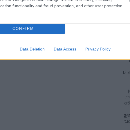
cation functionality and fraud prevention, and other user protection.
Geb
CONFIRM
H
H
H
3. 
Data Deletion
Data Access
Privacy Policy
eg
tápl
j
emp
erő
gya
tud