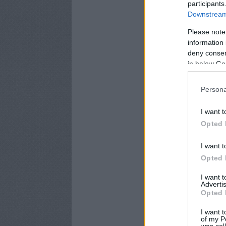
participants
Downstream 
Please note
information 
deny consent
in below Go
Persona
I want t
Opted 
I want t
Opted 
I want 
Advertis
Opted 
I want t
of my P
was col