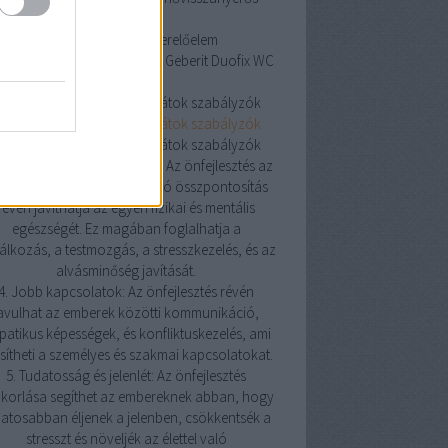
szellőztetés
Geberit Duofix WC szerelőelem
erit Duofix WC szerelőelem
Geberit Duofix WC
szerelőelem
oneywell helyiségtermosztátok szabályzók
oneywell helyiségtermosztátok szabályzók
oneywell helyiségtermosztátok szabályzók
Pozitív hatás az egészségre: Az önfejlesztés az
észségesebb életmódra való összpontosítás
révén javíthatja az egyén fizikai és mentális
egészségét. Ez magában foglalhatja a
álkozás, a testmozgás, a stresszkezelés, és az
alvásminőség javítását.
4. Jobb kapcsolatok: Az önfejlesztés révén
avulhat az emberek közötti kommunikáció,
atikus képességek, és konfliktuskezelés, ami
sítheti a személyes és szakmai kapcsolatokat.
5. Tudatosság és jelenlét: Az önfejlesztés
korlása segíthet az embereknek abban, hogy
atosabban éljenek a jelenben, csökkentsék a
stresszt és növeljék az élettel való