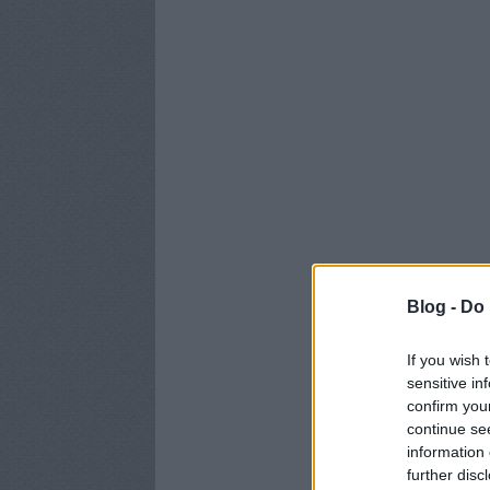
Blog -
Do 
If you wish 
sensitive in
confirm you
continue se
information 
further disc