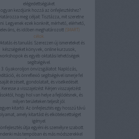
elégedettségüket.
ogyan kezdjünk hozzá az önfejlesztéshez?
 Határozza meg céljait: Tisztázza, mit szeretne
rni. Legyenek ezek konkrét, mérhető, elérhető,
releváns, és időben meghatározott
(SMART)
célok.
Oktatás és tanulás: Szerezzen új ismereteket és
készségeket könyvek, online kurzusok,
workshopok és egyéb oktatási lehetőségek
segítségével.
3. Gyakoroljon önvizsgálatot: Naplózás,
ditáció, és önreflexió segítségével ismerje fel
saját érzéseit, gondolatait, és viselkedését.
. Keresse a visszajelzést: Kérjen visszajelzést
soktól, hogy hol van helye a fejlődésnek, és
milyen területeken teljesít jól.
Legyen kitartó: Az önfejlesztés egy hosszú távú
olyamat, amely kitartást és elkötelezettséget
igényel.
önfejlesztés útja egyéni és személyre szabott.
indenki más tempóban és más módszerekkel