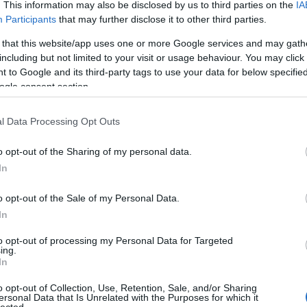
. This information may also be disclosed by us to third parties on the
IA
öt
Participants
that may further disclose it to other third parties.
 that this website/app uses one or more Google services and may gath
including but not limited to your visit or usage behaviour. You may click 
 to Google and its third-party tags to use your data for below specifi
n
ogle consent section.
l Data Processing Opt Outs
o opt-out of the Sharing of my personal data.
BWT
In
o opt-out of the Sale of my Personal Data.
In
to opt-out of processing my Personal Data for Targeted
ing.
In
Ar
Ar
o opt-out of Collection, Use, Retention, Sale, and/or Sharing
Ar
ersonal Data that Is Unrelated with the Purposes for which it
lected.