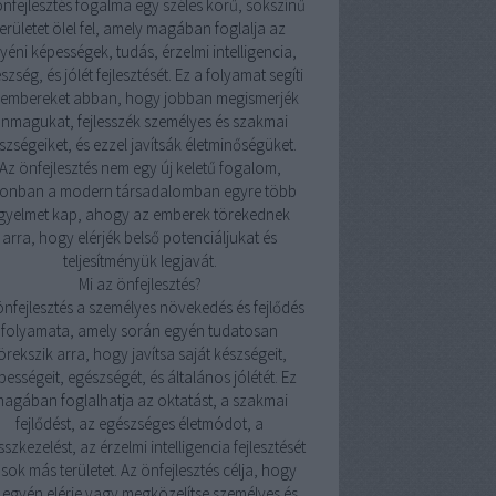
önfejlesztés fogalma egy széles körű, sokszínű
területet ölel fel, amely magában foglalja az
yéni képességek, tudás, érzelmi intelligencia,
szség, és jólét fejlesztését. Ez a folyamat segíti
 embereket abban, hogy jobban megismerjék
nmagukat, fejlesszék személyes és szakmai
szségeiket, és ezzel javítsák életminőségüket.
Az önfejlesztés nem egy új keletű fogalom,
onban a modern társadalomban egyre több
igyelmet kap, ahogy az emberek törekednek
arra, hogy elérjék belső potenciáljukat és
teljesítményük legjavát.
Mi az önfejlesztés?
önfejlesztés a személyes növekedés és fejlődés
folyamata, amely során egyén tudatosan
örekszik arra, hogy javítsa saját készségeit,
pességeit, egészségét, és általános jólétét. Ez
agában foglalhatja az oktatást, a szakmai
fejlődést, az egészséges életmódot, a
sszkezelést, az érzelmi intelligencia fejlesztését
 sok más területet. Az önfejlesztés célja, hogy
 egyén elérje vagy megközelítse személyes és