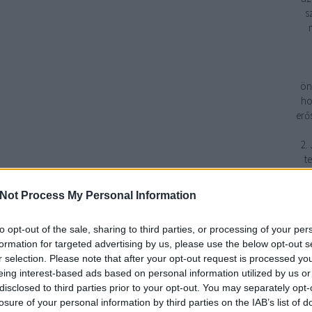
s
ön
ho
erő
2.
t
Not Process My Personal Information
fe
to opt-out of the sale, sharing to third parties, or processing of your per
formation for targeted advertising by us, please use the below opt-out s
r selection. Please note that after your opt-out request is processed y
1
eing interest-based ads based on personal information utilized by us or
disclosed to third parties prior to your opt-out. You may separately opt-
3
losure of your personal information by third parties on the IAB’s list of