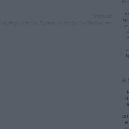
Az 
eg
Szólj hozzá!
egé
 Autopflege
damit Sie Reparaturen richtig durchführen können.
az
ö
ké
az
f
Az 
t
ké
m
stre
és
az