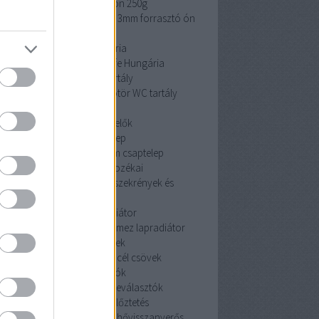
cin 3mm forrasztó ón 250g
 3mm forrasztó ón 250g
cin 3mm forrasztó ón
250g
Pipelife Hungária
Pipelife Hungária
Pipelife Hungária
dömötör WC tartály
dömötör WC tartály
dömötör WC tartály
érzékelők
érzékelők
érzékelők
Mofem csaptelep
Mofem csaptelep
Mofem csaptelep
szekrények és tartozékai
szekrények és tartozékai
szekrények és
tartozékai
acéllemez lapradiátor
céllemez lapradiátor
acéllemez lapradiátor
szénacél csövek
szénacél csövek
szénacél csövek
iszapleválasztók
iszapleválasztók
iszapleválasztók
hővisszanyerős szellőztetés
hővisszanyerős szellőztetés
hővisszanyerős