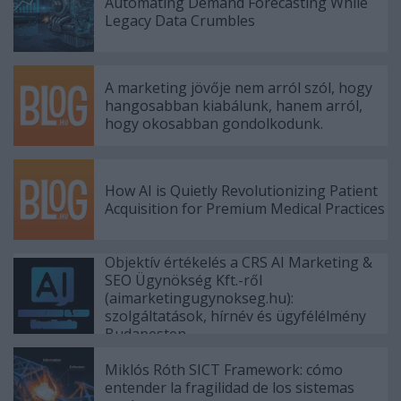
Automating Demand Forecasting While
Legacy Data Crumbles
A marketing jövője nem arról szól, hogy
hangosabban kiabálunk, hanem arról,
hogy okosabban gondolkodunk.
How AI is Quietly Revolutionizing Patient
Acquisition for Premium Medical Practices
Objektív értékelés a CRS AI Marketing &
SEO Ügynökség Kft.-ről
(aimarketingugynokseg.hu):
szolgáltatások, hírnév és ügyfélélmény
Budapesten
Miklós Róth SICT Framework: cómo
entender la fragilidad de los sistemas