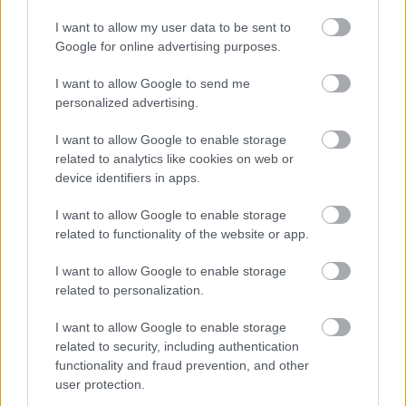
élvezetes, sőt, függőséget okozó élmény lehet. Szinte
bármilyen terméket megvásárolhat az egér
I want to allow my user data to be sent to
gombjának kattintásával. Minél többet tud az online
Google for online advertising purposes.
vásárlásról, annál többet spórolhat, és annál
I want to allow Google to send me
elégedettebb lesz a döntéseivel.
personalized advertising.
I want to allow Google to enable storage
related to analytics like cookies on web or
device identifiers in apps.
https://bit.ly/3xPMZNX
I want to allow Google to enable storage
related to functionality of the website or app.
https://bit.ly/3gLXWdI
I want to allow Google to enable storage
https://bit.ly/3gOZmUT
related to personalization.
https://bit.ly/3h1tg7f
I want to allow Google to enable storage
related to security, including authentication
https://bit.ly/3vR6x2M
functionality and fraud prevention, and other
user protection.
https://bit.ly/3jbxwnn