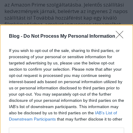
az Amazon Prime szolgáltatásba. Jelentős szállítási
kedvezmények járnak, beleértve az ingyenes 2 napos
szállítást is! Továbbá hozzáférést kap egy kiváló
filmkönyvtárhoz, amelyet ingyenesen streamelhet.
Ezzel is megspórolhat egy szép összeget.
Blog -
Do Not Process My Personal Information
If you wish to opt-out of the sale, sharing to third parties, or
Tartsa szemmel a számláit, amikor online vásárol, és
processing of your personal or sensitive information for
győződjön meg róla, hogy minden terhelés rendben
targeted advertising by us, please use the below opt-out
van. Bár egy olyan cég, mint az Amazon.com
section to confirm your selection. Please note that after your
biztosan megérdemli a bizalmat, ők is követhetnek
opt-out request is processed you may continue seeing
el hibákat. Mivel szinte minden teljesen
interest-based ads based on personal information utilized by
automatizált, nem sok kell ahhoz, hogy egy
us or personal information disclosed to third parties prior to
tizedesjegy vagy egy nulla hatalmas változást adjon
your opt-out. You may separately opt-out of the further
a rendeléséhez.
disclosure of your personal information by third parties on the
IAB’s list of downstream participants. This information may
Az online vásárlás remek lehetőség arra, hogy
also be disclosed by us to third parties on the
IAB’s List of
Downstream Participants
that may further disclose it to other
megtalálja azokat a termékeket, amelyek a helyi
third parties.
boltban már nincsenek raktáron. Ha például nem