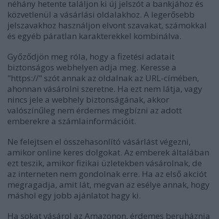
néhány hetente találjon ki új jelszót a bankjához és
közvetlenül a vásárlási oldalakhoz. A legerősebb
jelszavakhoz használjon elvont szavakat, számokkal
és egyéb páratlan karakterekkel kombinálva.
Győződjön meg róla, hogy a fizetési adatait
biztonságos webhelyen adja meg. Keresse a
"https://" szót annak az oldalnak az URL-címében,
ahonnan vásárolni szeretne. Ha ezt nem látja, vagy
nincs jele a webhely biztonságának, akkor
valószínűleg nem érdemes megbízni az adott
emberekre a számlainformációit.
Ne felejtsen el összehasonlító vásárlást végezni,
amikor online keres dolgokat. Az emberek általában
ezt teszik, amikor fizikai üzletekben vásárolnak, de
az interneten nem gondolnak erre. Ha az első akciót
megragadja, amit lát, megvan az esélye annak, hogy
máshol egy jobb ajánlatot hagy ki.
Ha sokat vásárol az Amazonon, érdemes beruháznia