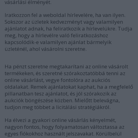
vásárlási élményét.
Iratkozzon fel a weboldal hírlevelére, ha van ilyen.
Sokszor az üzletek kedvezményt vagy valamilyen
ajánlatot adnak, ha feliratkozik a hírlevelükre. Tudja
meg, hogy a hírlevélre való feliratkozáshoz
kapcsolódik-e valamilyen ajánlat bármelyik
üzleténél, ahol vásárolni szeretne.
Ha pénzt szeretne megtakarítani az online vásárolt
termékeken, és szeretné szórakoztatóbbá tenni az
online vásárlást, vegye fontolóra az aukciós
oldalakat. Remek ajánlatokat kaphat, ha a megfelelő
pillanatban tesz ajánlatot, és jól szórakozik az
aukciók böngészése közben. Mielőtt belevágna,
tudjon meg többet a licitálási stratégiákról.
Ha élvezi a gyakori online vásárlás kényelmét,
nagyon fontos, hogy folyamatosan változtassa az
egyes fiókokhoz használt jelszavakat. Körülbelül