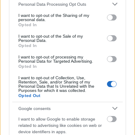
talál egy bizonyos méretű farmert az önhöz közeli
Please note that this website/app uses one or more Google
Personal Data Processing Opt Outs
üzletben, akkor megnézheti az üzlet weboldalán,
services and may gather and store information including but
hogy van-e elérhető, hogy elküldjék önnek.
not limited to your visit or usage behaviour. You may click to
I want to opt-out of the Sharing of my
personal data.
grant or deny consent to Google and its third-party tags to
Opted In
Győződjön meg róla, hogy tisztában van azzal, ki a
use your data for below specified purposes in below Google
felelős, ha egy termék a szállítás során megsérül,
consent section.
I want to opt-out of the Sale of my
amikor online vásárol. Egyes kiskereskedők felelősek
Personal Data.
ezért, míg mások a szállítmányozó cégre hárítják a
Opted In
felelősséget. Győződjön meg róla, hogy tudja, kihez
I want to opt-out of processing my
kell fordulnia, és ki a felelős, ha a tételek
Personal Data for Targeted Advertising.
megsérülnek vagy vissza kell küldeni őket.
Opted In
Ahhoz, hogy profiként vásárolhasson online, ki kell
I want to opt-out of Collection, Use,
Retention, Sale, and/or Sharing of my
használnia minden olyan kedvezményt, amelyet csak
Personal Data that Is Unrelated with the
Purposes for which it was collected.
az online vásárlóknak adnak. Iratkozzon fel
Opted Out
hírlevelekre, napi ajánlatokra, és keressen
kuponokat, mielőtt vásárolna. Gyakran vannak
Google consents
elérhető kedvezmények, ha időt szán arra, hogy
megkeresse azokat..
I want to allow Google to enable storage
related to advertising like cookies on web or
Mint azt már talán tudja, az online vásárlás nagyon
device identifiers in apps.