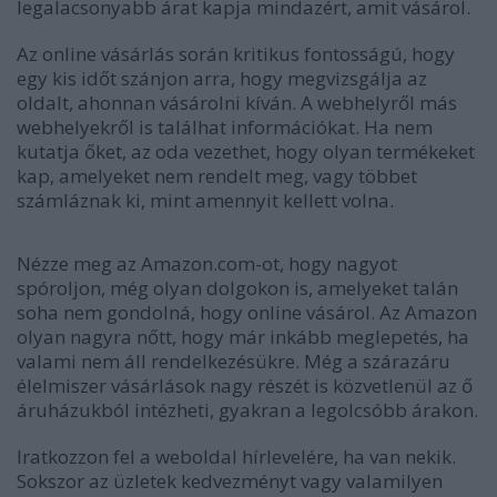
legalacsonyabb árat kapja mindazért, amit vásárol.
Az online vásárlás során kritikus fontosságú, hogy
egy kis időt szánjon arra, hogy megvizsgálja az
oldalt, ahonnan vásárolni kíván. A webhelyről más
webhelyekről is találhat információkat. Ha nem
kutatja őket, az oda vezethet, hogy olyan termékeket
kap, amelyeket nem rendelt meg, vagy többet
számláznak ki, mint amennyit kellett volna.
Nézze meg az Amazon.com-ot, hogy nagyot
spóroljon, még olyan dolgokon is, amelyeket talán
soha nem gondolná, hogy online vásárol. Az Amazon
olyan nagyra nőtt, hogy már inkább meglepetés, ha
valami nem áll rendelkezésükre. Még a szárazáru
élelmiszer vásárlások nagy részét is közvetlenül az ő
áruházukból intézheti, gyakran a legolcsóbb árakon.
Iratkozzon fel a weboldal hírlevelére, ha van nekik.
Sokszor az üzletek kedvezményt vagy valamilyen