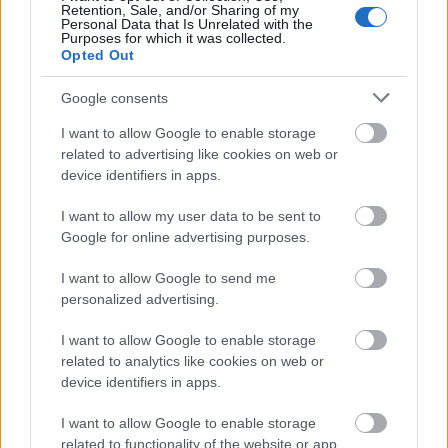
ingyenes opciót találhat.
Retention, Sale, and/or Sharing of my
Personal Data that Is Unrelated with the
Purposes for which it was collected.
Soha ne utaljon át senkinek pénzt online
Opted Out
vásárláshoz. Ezt a fizetési módot sokan használják
olyan emberek, akik ki akarják csalni a pénzét. A
Google consents
hitelkártya használata jobb, mivel vitathatja, ha a
terméket soha nem kapja meg. A pénz átutalása
I want to allow Google to enable storage
semmiféle védelmet nem nyújt Önnek.
related to advertising like cookies on web or
device identifiers in apps.
Ha meglát egy terméket, amelyet szeretne online
I want to allow my user data to be sent to
megvásárolni, de egy kicsit kevesebbet szeretne
Google for online advertising purposes.
fizetni, tegye a kosárba. A legtöbb üzlet elmenti a
kosárba tett termékeket, ami azt jelenti, hogy
I want to allow Google to send me
rendszeresen beugorhat és ellenőrizhet, hogy nem
personalized advertising.
csökkent-e az ár. Csak ne várjon túl sokáig.
Előfordulhat, hogy a kívánt termék eltűnik.
I want to allow Google to enable storage
related to analytics like cookies on web or
Ha képes lesz elkezdeni pénzt megtakarítani az
device identifiers in apps.
online vásárlással, hála ezeknek a tippeknek az
elolvasásának, csodálatos érzés lesz. Az a képesség,
I want to allow Google to enable storage
hogy olcsóbban juthat hozzá ahhoz, amit szeretne,
related to functionality of the website or app.