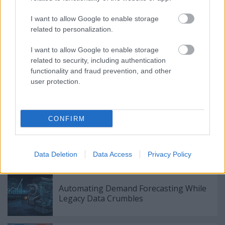
olyan rohanást hoz magával, mint semmi más. Csak
alkalmazza ezeket a tippeket, és pillanatok alatt
I want to allow Google to enable storage
spórolni fog!
related to personalization.
I want to allow Google to enable storage
related to security, including authentication
functionality and fraud prevention, and other
user protection.
Címkék:
Nagyszerű ajánlatok online ezekkel a tippekkel!
CONFIRM
Data Deletion
Data Access
Privacy Policy
Ajánlott bejegyzések:
Automating Demand Forecasting While
Legacy Data Crumbles