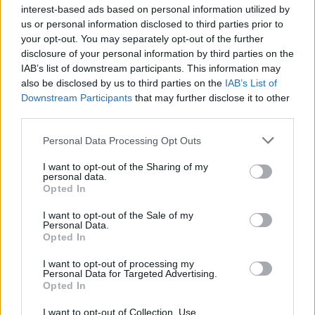
interest-based ads based on personal information utilized by
szállításért, győződjön meg róla, hogy az belefér-e a
us or personal information disclosed to third parties prior to
költségvetésébe, miután mindent a kosarába tett. Ha
your opt-out. You may separately opt-out of the further
tele van a kosár, és csak aztán derül ki, hogy nem
disclosure of your personal information by third parties on the
engedheti meg magának a szállítási költséget, az
IAB’s list of downstream participants. This information may
sosem kellemes élmény.
also be disclosed by us to third parties on the
IAB’s List of
Downstream Participants
that may further disclose it to other
Iratkozzon fel kedvenc webáruházai hírlevelére.
third parties.
Sokszor az online áruházak napi, heti vagy havi
hírleveleket küldenek különleges eladásokat,
Please note that this website/app uses one or more Google
Personal Data Processing Opt Outs
kedvezményeket és ajánlatokat. Ha szeret spórolni,
services and may gather and store information including but
akkor lehet, hogy remek ajánlatokat talál olyan
not limited to your visit or usage behaviour. You may click to
I want to opt-out of the Sharing of my
personal data.
termékekre, amelyeket amúgy is meg akart volna
grant or deny consent to Google and its third-party tags to
Opted In
vásárolni.
use your data for below specified purposes in below Google
consent section.
I want to opt-out of the Sale of my
Védje számítógépét. Ha online vásárol, különösen
Personal Data.
Opted In
olyan webhelyen, amelyet nem ismer, győződjön
meg róla, hogy a számítógépén naprakész
I want to opt-out of processing my
vírusvédelem van. Ez elengedhetetlen ahhoz, hogy
Personal Data for Targeted Advertising.
számítógépét ne fertőzzék meg rosszindulatú
Opted In
webhelyek. A legtöbb keresőmotorban számos
I want to opt-out of Collection, Use,