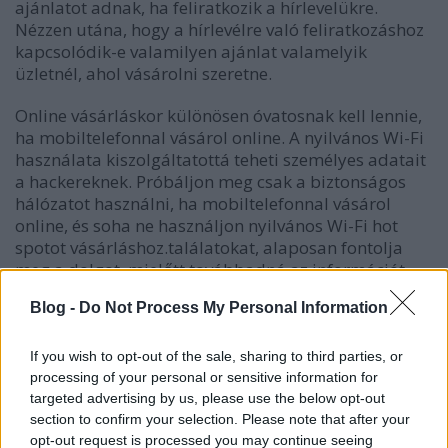
ajánlatot adnak, ha feliratkozik a hírlevelükre.
Nézzen utána, hogy a hírlevélre való feliratkozáshoz
kapcsolódik-e valamilyen ajánlat valamelyik
üzletnél, ahol vásárolni szeretne.
Online vásárláskor különösen óvatosnak kell lennie,
ha mobiltelefonnal vásárol online. A nyilvános Wi-Fi
használata kiszolgáltatottá teheti személyes adatait
a hackereknek. Próbáljon meg csak a biztonságos
hálózatot használni, ha mobiltelefonnal vásárol
online, és soha ne használjon nyilvános Wi-Fi hot
spotot vásárláshoz.találatokat, alaposan fontolja
meg a dolgot, mielőtt továbbadná az információt.
Ismerkedjen meg biztonsági szimbólumokkal
Blog -
Do Not Process My Personal Information
amelyek segítenek eldönteni, hogy egy weboldal
legitim-e, és törődik-e az Ön biztonságával.
If you wish to opt-out of the sale, sharing to third parties, or
Online vásárláskor mindig próbálja szem előtt
processing of your personal or sensitive information for
tartani a szállítási díjat. Sok webhely egy bizonyos
targeted advertising by us, please use the below opt-out
összeg feletti rendelés esetén ingyenes szállítást
section to confirm your selection. Please note that after your
kínál. Abban az esetben, ha mégis fizetnie kell a
opt-out request is processed you may continue seeing