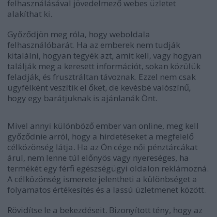
felhasználásával jövedelmező webes üzletet
alakíthat ki.
Győződjön meg róla, hogy weboldala
felhasználóbarát. Ha az emberek nem tudják
kitalálni, hogyan tegyék azt, amit kell, vagy hogyan
találják meg a keresett információt, sokan közülük
feladják, és frusztráltan távoznak. Ezzel nem csak
ügyfélként veszítik el őket, de kevésbé valószínű,
hogy egy barátjuknak is ajánlanák Önt.
Mivel annyi különböző ember van online, meg kell
győződnie arról, hogy a hirdetéseket a megfelelő
célközönség látja. Ha az Ön cége női pénztárcákat
árul, nem lenne túl előnyös vagy nyereséges, ha
termékét egy férfi egészségügyi oldalon reklámozná.
A célközönség ismerete jelentheti a különbséget a
folyamatos értékesítés és a lassú üzletmenet között.
Rövidítse le a bekezdéseit. Bizonyított tény, hogy az