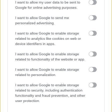
I want to allow my user data to be sent to
vagy szolgáltatásaihoz kapcsolódó történeteket,
Google for online advertising purposes.
útmutatókat, útmutatókat vagy hírcikkeket ír, az
internetezők úgy olvassák el a hirdetését, hogy nem
I want to allow Google to send me
is tudják, hogy az egy hirdetés. Ha jól írja meg a
personalized advertising.
cikkeit, az olvasók, miután befejezték a cikk
elolvasását, valószínűleg nagyon is érdeklődni
I want to allow Google to enable storage
fognak a terméke vagy szolgáltatása iránt.
related to analytics like cookies on web or
device identifiers in apps.
Ha csak azért csatlakozik egy oldalhoz, hogy cikket
tegyen közzé, mindig szánjon extra időt arra, hogy
I want to allow Google to enable storage
megbizonyosodjon arról, hogy nem tűnik-e
related to functionality of the website or app.
spammernek. Ne feledje, hogy mindig töltse ki a
profilját, mindig tegyen fel egy képet, és mindig
I want to allow Google to enable storage
győződjön meg róla, hogy visszatér és legalább két
related to personalization.
további cikket tesz közzé. Egy aktív profil egy oldalon
lehetővé teszi, hogy szélesebb körű követőkre tegyen
I want to allow Google to enable storage
szert.
related to security, including authentication
functionality and fraud prevention, and other
Nap mint nap indulnak online vállalkozások, de
user protection.
ugyanilyen sokan be is zárnak. Csak a legjobb