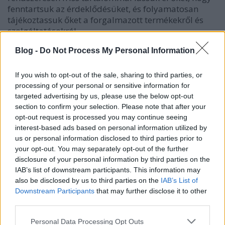
fenntartsuk az érdeklődésüket, és folyamatosan
tájékoztassuk őket a forgalmazott termékekről és
szolgáltatásokról.
Találjon egyedi és okos módot arra, hogy cikkét
Blog -
Do Not Process My Personal Information
népszerűsítse. Az olvasók szeretik, ha egy író valami
újjal és érdekessel próbálkozik. Hozzászoktak a
If you wish to opt-out of the sale, sharing to third parties, or
termékleírás/értékelés/vásárolja meg itt
processing of your personal or sensitive information for
formátumhoz. Ha ki tudsz találni egy másfajta
targeted advertising by us, please use the below opt-out
módot a termék népszerűsítésére, az olvasók
section to confirm your selection. Please note that after your
özönleni fognak, és általában vásárolnak is.
opt-out request is processed you may continue seeing
interest-based ads based on personal information utilized by
A magasabb helyezés megszerzésének kulcsa, hogy
us or personal information disclosed to third parties prior to
minél több cikket küldjön be. Amikor cikkeket tesz
your opt-out. You may separately opt-out of the further
disclosure of your personal information by third parties on the
közzé olyan helyeken, mint például a bloghálózatok,
IAB’s list of downstream participants. This information may
ügyeljen arra, hogy következetes maradjon. Egyetlen
also be disclosed by us to third parties on the
IAB’s List of
kulcsszó sikeres népszerűsítéséhez küldjön be több
Downstream Participants
that may further disclose it to other
olyan cikket, amely tartalmazza azt. Versenyképes
third parties.
kulcsszavak használata több cikkküldést igényel. Jó
ökölszabály, hogy legalább 10 cikket küldjön be
Please note that this website/app uses one or more Google
Personal Data Processing Opt Outs