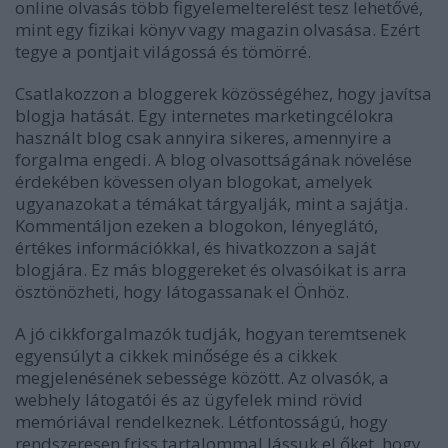
online olvasás több figyelemelterelést tesz lehetővé,
mint egy fizikai könyv vagy magazin olvasása. Ezért
tegye a pontjait világossá és tömörré.
Csatlakozzon a bloggerek közösségéhez, hogy javítsa
blogja hatását. Egy internetes marketingcélokra
használt blog csak annyira sikeres, amennyire a
forgalma engedi. A blog olvasottságának növelése
érdekében kövessen olyan blogokat, amelyek
ugyanazokat a témákat tárgyalják, mint a sajátja.
Kommentáljon ezeken a blogokon, lényeglátó,
értékes információkkal, és hivatkozzon a saját
blogjára. Ez más bloggereket és olvasóikat is arra
ösztönözheti, hogy látogassanak el Önhöz.
A jó cikkforgalmazók tudják, hogyan teremtsenek
egyensúlyt a cikkek minősége és a cikkek
megjelenésének sebessége között. Az olvasók, a
webhely látogatói és az ügyfelek mind rövid
memóriával rendelkeznek. Létfontosságú, hogy
rendszeresen friss tartalommal lássuk el őket, hogy