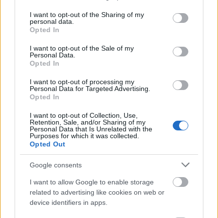
bloghálózatokra és ötöt a könyvtárakba. Legalább
services and may gather and store information including but
50 bejegyzést készítsen egy privát bloghálózathoz,
not limited to your visit or usage behaviour. You may click to
I want to opt-out of the Sharing of my
personal data.
hogy jó helyezést érjen el.
grant or deny consent to Google and its third-party tags to
Opted In
use your data for below specified purposes in below Google
Ha cikkeit egy adott piaci résre vagy iparágra
consent section.
I want to opt-out of the Sale of my
irányítja, győződjön meg róla, hogy elsajátította a
Personal Data.
Opted In
megfelelő szlenget vagy szakzsargont. Végezze el a
kutatást, és győződjön meg róla, hogy jól érti a
I want to opt-out of processing my
témát. Meg akarja győzni az olvasóit arról, hogy Ön
Personal Data for Targeted Advertising.
a terület szaktekintélye, így továbbra is olvasni
Opted In
fogják, amit ír.
I want to opt-out of Collection, Use,
Retention, Sale, and/or Sharing of my
Alakítsa ki saját hangját, hogy személyiséget adjon
Personal Data that Is Unrelated with the
Purposes for which it was collected.
az írásába. Az unalmas, érzelemmentes és egyszerű
Opted Out
írás nem vezet sehová. A legjobb cikkírók lehetővé
teszik, hogy a munkájukba érzelmi inputot vigyenek
Google consents
be, és olyan nagyszerű nyelvezetet használnak,
amellyel az olvasók személyesen is azonosulni
I want to allow Google to enable storage
tudnak.
related to advertising like cookies on web or
device identifiers in apps.
Alakítsa át a reklámjait cikkekké. Ha a termékeihez