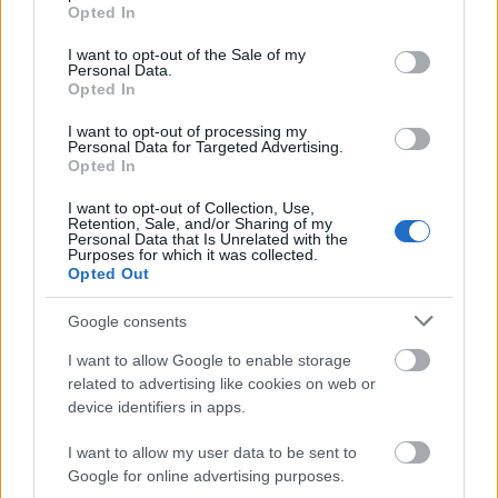
grant or deny consent to Google and its third-party tags to
Opted In
Az autónak 6831 akkumulátorcellája van, aminek
use your data for below specified purposes in below Google
segítségével 394 km-t tud megtenni feltöltésenként,
consent section.
I want to opt-out of the Sale of my
ami átszámítva 1,74 l/100 km-es üzemanyag-
Personal Data.
Opted In
hatékonyságnak felel meg. A 0–100 km/h gyorsulást
4 másodpercen belül teljesíti, míg végsebessége 210
I want to opt-out of processing my
km/h.
Personal Data for Targeted Advertising.
Opted In
A kialakuló új piacra saját modelljeikkel a 2010-es
I want to opt-out of Collection, Use,
évek elejétől kezdve beléptek az autóipart
Retention, Sale, and/or Sharing of my
meghatározó nagy gyártók is. A Mitsubishi
Personal Data that Is Unrelated with the
Purposes for which it was collected.
Japánban már 2009-ben megjelent a piacon
Opted Out
Mitsubishi i-MiEV nevű elektromos modelljével, amit
Európában 2010-ben kezdték forgalmazni a PSA-val
Google consents
való együttműködés keretében Peugeot iOn és
Citroën C-Zero néven is. Az eddig legnagyobb
I want to allow Google to enable storage
related to advertising like cookies on web or
számban eladott elektromos autó a Nissan–Renault
device identifiers in apps.
szövetség által 2010-ben bemutatott Nissan Leaf,
amelyből 2013 nyaráig 71 000 darabot adtak el.[14]
I want to allow my user data to be sent to
[15] A szövetség másik tagja, a Renault 2013 nyaráig
Google for online advertising purposes.
körülbelül 30 000 elektromos autót adott el. (Első