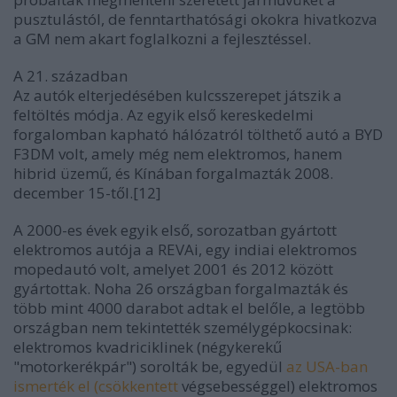
pusztulástól, de fenntarthatósági okokra hivatkozva
a GM nem akart foglalkozni a fejlesztéssel.
A 21. században
Az autók elterjedésében kulcsszerepet játszik a
feltöltés módja. Az egyik első kereskedelmi
forgalomban kapható hálózatról tölthető autó a BYD
F3DM volt, amely még nem elektromos, hanem
hibrid üzemű, és Kínában forgalmazták 2008.
december 15-től.[12]
A 2000-es évek egyik első, sorozatban gyártott
elektromos autója a REVAi, egy indiai elektromos
mopedautó volt, amelyet 2001 és 2012 között
gyártottak. Noha 26 országban forgalmazták és
több mint 4000 darabot adtak el belőle, a legtöbb
országban nem tekintették személygépkocsinak:
elektromos kvadriciklinek (négykerekű
"motorkerékpár") sorolták be, egyedül
az USA-ban
ismerték el (csökkentett
végsebességgel) elektromos