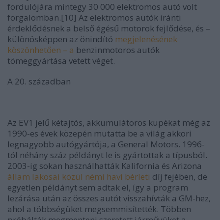
fordulójára mintegy 30 000 elektromos autó volt
forgalomban.[10] Az elektromos autók iránti
érdeklődésnek a belső égésű motorok fejlődése, és –
különösképpen az önindító
megjelenésének
köszönhetően – a
benzinmotoros autók
tömeggyártása vetett véget.
A 20. században
Az EV1 jelű kétajtós, akkumulátoros kupékat még az
1990-es évek közepén mutatta be a világ akkori
legnagyobb autógyártója, a General Motors. 1996-
tól néhány száz példányt le is gyártottak a típusból.
2003-ig sokan használhatták Kalifornia és Arizona
állam lakosai közül némi havi bérleti
díj fejében, de
egyetlen példányt sem adtak el, így a program
lezárása után az összes autót visszahívták a GM-hez,
ahol a többségüket megsemmisítették. Többen
próbálták megmenteni szeretett járművüket a