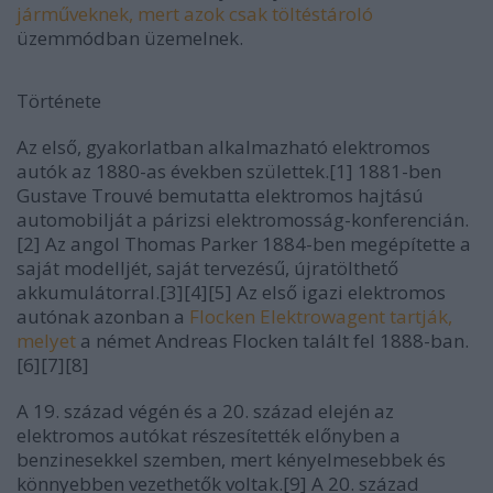
járműveknek, mert azok csak töltéstároló
üzemmódban üzemelnek.
Története
Az első, gyakorlatban alkalmazható elektromos
autók az 1880-as években születtek.[1] 1881-ben
Gustave Trouvé bemutatta elektromos hajtású
automobilját a párizsi elektromosság-konferencián.
[2] Az angol Thomas Parker 1884-ben megépítette a
saját modelljét, saját tervezésű, újratölthető
akkumulátorral.[3][4][5] Az első igazi elektromos
autónak azonban a
Flocken Elektrowagent tartják,
melyet
a német Andreas Flocken talált fel 1888-ban.
[6][7][8]
A 19. század végén és a 20. század elején az
elektromos autókat részesítették előnyben a
benzinesekkel szemben, mert kényelmesebbek és
könnyebben vezethetők voltak.[9] A 20. század