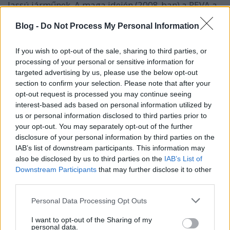
lassú járműnek. A maga idején (2008-ban) a REVA a
volt a legnagyobb számban előállított elektromos
jármű, és ekkor többet állítottak elő belőle, mint az
Blog -
Do Not Process My Personal Information
összes többi márkából együttvéve.
If you wish to opt-out of the sale, sharing to third parties, or
2006 júliusában az USA-ban 60 ezer és 76 ezer
processing of your personal or sensitive information for
közötti akkumulátoros lassú jármű volt
targeted advertising by us, please use the below opt-out
használatban a 2004-es 54 ezerrel szemben, az
section to confirm your selection. Please note that after your
Elektromos Közúti Hajtások Szövetségének becslése
opt-out request is processed you may continue seeing
szerint.[forrás?] Az új technológia elterjedését
interest-based ads based on personal information utilized by
számos tényező lassítja, és az autók elektromos
us or personal information disclosed to third parties prior to
meghajtásának jövőjét sokan vitatják.[13]
your opt-out. You may separately opt-out of the further
disclosure of your personal information by third parties on the
Ugyanakkor egyes piaci szereplők a jövő üzletét
IAB’s list of downstream participants. This information may
látják az elektromos autók gyártásában. Az amerikai
also be disclosed by us to third parties on the
IAB’s List of
Tesla Motors 2003-ban azzal a céllal jött létre, hogy
Downstream Participants
that may further disclose it to other
elektromos autókkal törjön be a
nemzetközi piacra.
third parties.
A cég első modellje, a Tesla Roadster
sorozatgyártása 2008. március 17-én kezdődött el. A
Please note that this website/app uses one or more Google
Personal Data Processing Opt Outs
roadster lítiumion-akkumulátort használ, szemben
services and may gather and store information including but
a régi ólom akkumulátorokkal, amit régebben a
not limited to your visit or usage behaviour. You may click to
I want to opt-out of the Sharing of my
personal data.
kisebb elektromosautó-gyártó cégek használtak fel.