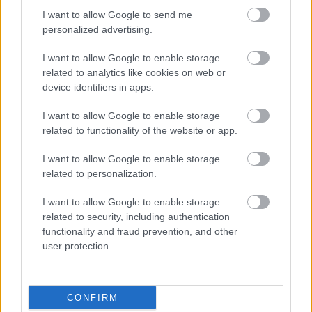
elektromos modelljük a Renault Kangoo Z.E. volt,
I want to allow Google to send me
amelyet 2011 októberétől forgalmaztak.) Ezzel 2013-
personalized advertising.
ig bezárólag a Renault volt az európai
elektromosautó-piac vezető szereplője 61%-os piaci
I want to allow Google to enable storage
részesedéssel.[15] Szintén 2010-ben jelent meg a
related to analytics like cookies on web or
General Motors Chevrolet Volt nevű modellje, ami
device identifiers in apps.
azonban nem tisztán elektromos, hanem hibrid
meghajtású volt. A Ford 2011-ben kezdte meg az
I want to allow Google to enable storage
elektromos Ford Focus Electric gyártását,[16] majd
related to functionality of the website or app.
2013 júliusában a BMW is belépett a piacra, amikor
egy tisztán elektromos meghajtású új modellt
I want to allow Google to enable storage
related to personalization.
mutatott be, BMW i3 néven.[17]
I want to allow Google to enable storage
Németországban 2012-ben 3295 darab, 2013-ban
related to security, including authentication
6290 darab, 2014-ben 8804 darab, 2015-ben 12 300
functionality and fraud prevention, and other
darab elektromos autót adtak el.[18] Világszerte 540
user protection.
000 hibrid vagy teljesen elektromos meghajtású
személygépjárművet értékesítettek. Ez 70 százalékos
emelkedés a 2014-es adathoz képest. Európában
2014-ben 97 000, 2015-ben 193 000 ilyen autót
CONFIRM