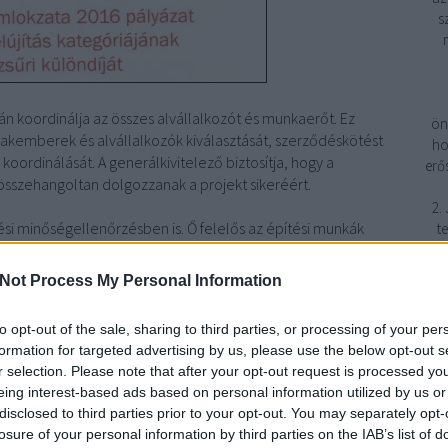
s
rán koordinálja az összes alvállalkozót és munkaerőt. Ez
ön
akemberek és alvállalkozók kiválasztását, szerződéskötést
ho
koordinálását. A generálkivitelező biztosítja, hogy a
erő
sszehangoltan dolgozzanak a projekt sikeréért.
2.
tési minőségellenőrzésben is. Ő felelős az építési munkák
t
ségi ellenőrzések és tesztek koordinálásáért, valamint a
ivitelező aktívan részt vesz az építési folyamat
Not Process My Personal Information
fe
inőséget és az előírt szabványok betartását.
to opt-out of the sale, sharing to third parties, or processing of your per
s riportálás is a generálkivitelező feladatai közé tartozik. Ő
formation for targeted advertising by us, please use the below opt-out s
folyamat előrehaladásáról, a költségvetési változásokról és a
r selection. Please note that after your opt-out request is processed y
1
tékony kommunikáció segít abban, hogy az ügyfél elégedett
eing interest-based ads based on personal information utilized by us or
vel.
disclosed to third parties prior to your opt-out. You may separately opt-
3
losure of your personal information by third parties on the IAB’s list of