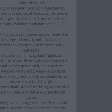
elégedettségüket.
ogyan kezdjünk hozzá az önfejlesztéshez?
 Határozza meg céljait: Tisztázza, mit szeretne
rni. Legyenek ezek konkrét, mérhető, elérhető,
releváns, és időben meghatározott
(SMART)
célok.
Oktatás és tanulás: Szerezzen új ismereteket és
készségeket könyvek, online kurzusok,
workshopok és egyéb oktatási lehetőségek
segítségével.
3. Gyakoroljon önvizsgálatot: Naplózás,
ditáció, és önreflexió segítségével ismerje fel
saját érzéseit, gondolatait, és viselkedését.
. Keresse a visszajelzést: Kérjen visszajelzést
soktól, hogy hol van helye a fejlődésnek, és
milyen területeken teljesít jól.
Legyen kitartó: Az önfejlesztés egy hosszú távú
olyamat, amely kitartást és elkötelezettséget
igényel.
önfejlesztés útja egyéni és személyre szabott.
indenki más tempóban és más módszerekkel