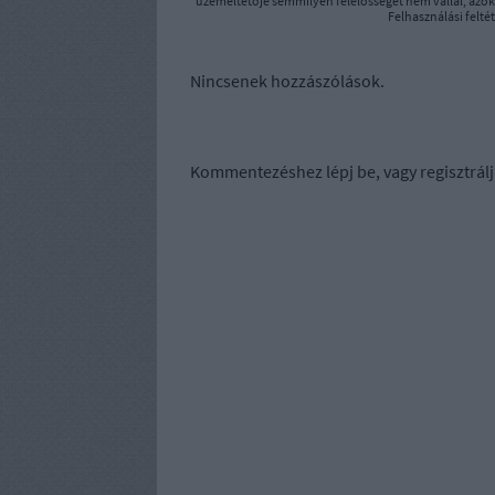
üzemeltetője semmilyen felelősséget nem vállal, azoka
Felhasználási felté
Nincsenek hozzászólások.
Kommentezéshez
lépj be
, vagy
regisztrálj