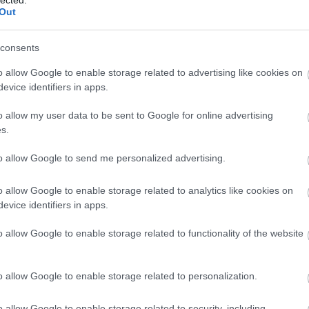
Out
cin
lező cégek, fejlődés angolul, general kivitelezo, generál
consents
o allow Google to enable storage related to advertising like cookies on
evice identifiers in apps.
Szólj hozzá!
telező
generálkivitelezés budapest
Mi az a Generálkivitelezési
o allow my user data to be sent to Google for online advertising
s?
generálkivitelező cégek
fejlődés angolul
general kivitelezo
s.
to allow Google to send me personalized advertising.
o allow Google to enable storage related to analytics like cookies on
evice identifiers in apps.
a
o allow Google to enable storage related to functionality of the website
o allow Google to enable storage related to personalization.
o allow Google to enable storage related to security, including