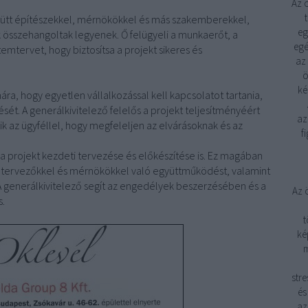
Az 
ütt építészekkel, mérnökökkel és más szakemberekkel,
eg
k összehangoltak legyenek. Ő felügyeli a munkaerőt, a
egé
emtervet, hogy biztosítsa a projekt sikeres és
az
ö
ké
ra, hogy egyetlen vállalkozással kell kapcsolatot tartania,
ését. A generálkivitelező felelős a projekt teljesítményéért
az
 az ügyféllel, hogy megfeleljen az elvárásoknak és az
f
 a projekt kezdeti tervezése és előkészítése is. Ez magában
 a tervezőkkel és mérnökökkel való együttműködést, valamint
A generálkivitelező segít az engedélyek beszerzésében és a
Az 
s.
t
ké
m
stre
és
az