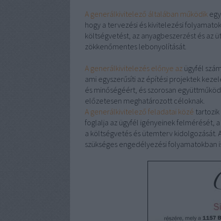
A generálkivitelező általában működik
egy
hogy a tervezési és kivitelezési folyamato
költségvetést, az anyagbeszerzést és az üt
zökkenőmentes lebonyolítását.
A generálkivitelezés előnye az
ügyfél számá
ami egyszerűsíti az építési projektek kezel
és minőségéért, és szorosan együttműködik
előzetesen meghatározott céloknak.
A generálkivitelező feladatai közé
tartozik
foglalja az ügyfél igényeinek felmérését,
a költségvetés és ütemterv kidolgozását. 
szükséges engedélyezési folyamatokban i