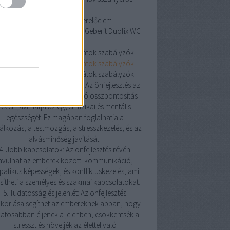
szellőztetés
Geberit Duofix WC szerelőelem
erit Duofix WC szerelőelem
Geberit Duofix WC
szerelőelem
oneywell helyiségtermosztátok szabályzók
oneywell helyiségtermosztátok szabályzók
oneywell helyiségtermosztátok szabályzók
Pozitív hatás az egészségre: Az önfejlesztés az
észségesebb életmódra való összpontosítás
révén javíthatja az egyén fizikai és mentális
egészségét. Ez magában foglalhatja a
álkozás, a testmozgás, a stresszkezelés, és az
alvásminőség javítását.
4. Jobb kapcsolatok: Az önfejlesztés révén
avulhat az emberek közötti kommunikáció,
atikus képességek, és konfliktuskezelés, ami
sítheti a személyes és szakmai kapcsolatokat.
5. Tudatosság és jelenlét: Az önfejlesztés
korlása segíthet az embereknek abban, hogy
atosabban éljenek a jelenben, csökkentsék a
stresszt és növeljék az élettel való