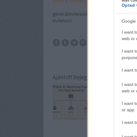
generál kivitelező
Opted 
generálkivitelezés budapest, generálkivite
kivitelező
Google 
I want t
web or d
generál kivi
I want t
szolgáltatá
purpose
I want 
Ajánlott bejegyzések:
I want t
web or d
I want t
or app.
I want t
I want t