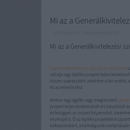
Mi az a Generálkivitelez
2023. június 19.
-
Online marketing 101
Mi az a Generálkivitelezési sz
A generálkivitelezés egy olyan építőipari
s
vállalja egy építési projekt teljes kivitelez
összes szakaszáért, ideértve a tervezést,
és az ellenőrzést.
Amikor egy ügyfél vagy megrendelő
generá
projekt teljes kivitelezését és irányítását 
és felügyeli az összes folyamatot, ideértve
munkáját is. Ő az építési projektek központ
befejezéséért, a költségvetés betartásáért