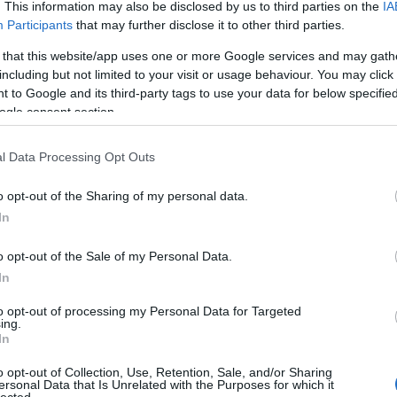
 az építési projektek sikeres lebonyolításában. A
. This information may also be disclosed by us to third parties on the
IA
öt
li a projektek különböző aspektusait, hogy biztosítsa a
Participants
that may further disclose it to other third parties.
várásainak és a szabványoknak megfelelően.
 that this website/app uses one or more Google services and may gath
yan szolgáltatás, amelyben egy építőcég vállalja egy
including but not limited to your visit or usage behaviour. You may click 
yítását. A generálkivitelező felelős az összes folyamat
 to Google and its third-party tags to use your data for below specifi
 költségvetés betartásáért és az építési minőség
n
ogle consent section.
nerálkivitelező cégek, fejlődés angolul,
l Data Processing Opt Outs
telező
o opt-out of the Sharing of my personal data.
BWT
In
o opt-out of the Sale of my Personal Data.
In
to opt-out of processing my Personal Data for Targeted
ing.
In
Ar
Ar
o opt-out of Collection, Use, Retention, Sale, and/or Sharing
Ar
ersonal Data that Is Unrelated with the Purposes for which it
lected.