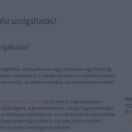
ési szolgáltatás?
olgáltatás?
zolgáltatás, amelynek során egy vállalkozás vagy építőcég
ését és irányítását. Ez a vállalkozás felelős az építési projektek
 a beszerzést, az építési munkákat, a projektmenedzsmentet
We
lkivitelezőt fogad fel,
az azt jelenti, hogy átruházza a
re
az építőcégnek. A generálkivitelező vállalja, hogy koordinálja
és 
 az építőipari szakemberek, az alvállalkozók és a beszállítók
i kapcsolattartója és felelős a projekt időben történő
 és az építési minőség biztosításáért.