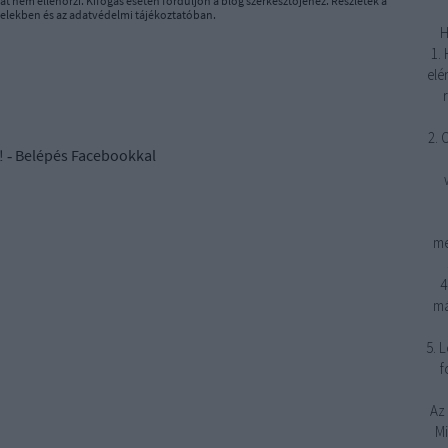
t nem ellenőrzi. Kifogás esetén forduljon a blog szerkesztőjéhez. Részletek a
telekben
és az
adatvédelmi tájékoztatóban
.
H
1.
elé
2. 
! ‐
Belépés Facebookkal
me
4
má
5. 
f
Az 
M