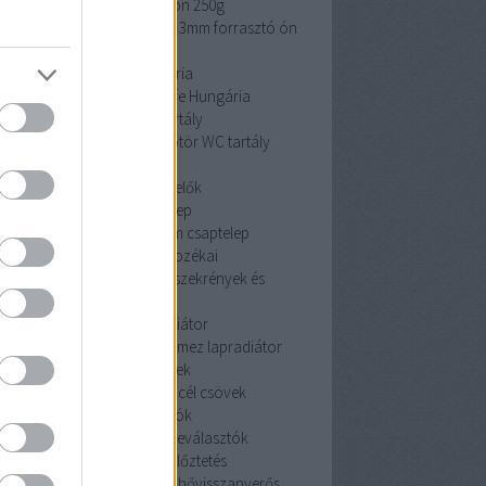
cin 3mm forrasztó ón 250g
 3mm forrasztó ón 250g
cin 3mm forrasztó ón
250g
Pipelife Hungária
Pipelife Hungária
Pipelife Hungária
dömötör WC tartály
dömötör WC tartály
dömötör WC tartály
érzékelők
érzékelők
érzékelők
Mofem csaptelep
Mofem csaptelep
Mofem csaptelep
szekrények és tartozékai
szekrények és tartozékai
szekrények és
tartozékai
acéllemez lapradiátor
céllemez lapradiátor
acéllemez lapradiátor
szénacél csövek
szénacél csövek
szénacél csövek
iszapleválasztók
iszapleválasztók
iszapleválasztók
hővisszanyerős szellőztetés
hővisszanyerős szellőztetés
hővisszanyerős