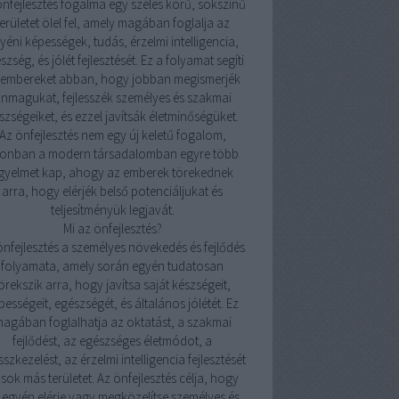
önfejlesztés fogalma egy széles körű, sokszínű
területet ölel fel, amely magában foglalja az
yéni képességek, tudás, érzelmi intelligencia,
szség, és jólét fejlesztését. Ez a folyamat segíti
 embereket abban, hogy jobban megismerjék
nmagukat, fejlesszék személyes és szakmai
szségeiket, és ezzel javítsák életminőségüket.
Az önfejlesztés nem egy új keletű fogalom,
onban a modern társadalomban egyre több
igyelmet kap, ahogy az emberek törekednek
arra, hogy elérjék belső potenciáljukat és
teljesítményük legjavát.
Mi az önfejlesztés?
önfejlesztés a személyes növekedés és fejlődés
folyamata, amely során egyén tudatosan
örekszik arra, hogy javítsa saját készségeit,
pességeit, egészségét, és általános jólétét. Ez
agában foglalhatja az oktatást, a szakmai
fejlődést, az egészséges életmódot, a
sszkezelést, az érzelmi intelligencia fejlesztését
 sok más területet. Az önfejlesztés célja, hogy
 egyén elérje vagy megközelítse személyes és