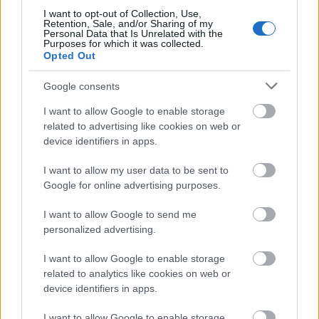
kezelési lehetőségeket, ha szükséges.
I want to opt-out of Collection, Use,
Retention, Sale, and/or Sharing of my
Personal Data that Is Unrelated with the
Fontos megjegyezni, hogy az STD-szűrés és a tesztek
Purposes for which it was collected.
típusa személyenként és az adott kockázati tényezők
Opted Out
alapján változhat. Az STD-szűrést ajánlott
Google consents
rendszeresen elvégezni, különösen akkor, ha új
szexuális partnerekkel rendelkezünk, nem
I want to allow Google to enable storage
használunk óvszert, vagy bármilyen tünetet vagy
related to advertising like cookies on web or
gyanús viselkedést észlelünk.
device identifiers in apps.
Az STD-szűrés és a korai felismerés fontos szerepet
I want to allow my user data to be sent to
játszik a szexuális egészség megőrzésében. Ha
Google for online advertising purposes.
aggódik az STD-kkel kapcsolatban, vagy tesztelni
szeretne, forduljon orvoshoz, nőgyógyászhoz,
I want to allow Google to send me
szexológushoz vagy a helyi klinikához, akik segítenek
personalized advertising.
megtervezni a megfelelő teszteket és tanácsokat
nyújtanak a személyes kockázatok alapján.
I want to allow Google to enable storage
related to analytics like cookies on web or
device identifiers in apps.
std szűrés, std szűrés budapest
I want to allow Google to enable storage