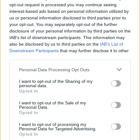
a betegségeknél veszik, amelyek a húgyutakat
opt-out request is processed you may continue seeing
érintik, például a chlamydia és a gonorrhoea
interest-based ads based on personal information utilized by
esetében.
us or personal information disclosed to third parties prior to
your opt-out. You may separately opt-out of the further
Fizikai vizsgálat: Az orvos vagy egészségügyi
disclosure of your personal information by third parties on the
szakember fizikai vizsgálatot végezhet, amely során
IAB’s list of downstream participants. This information may
megvizsgálja az intim területeket, keresve a
also be disclosed by us to third parties on the
IAB’s List of
lehetséges tüneteket vagy elváltozásokat.
Downstream Participants
that may further disclose it to other
third parties.
Kenetvétel: A kenetvétel során egy vatka vagy kefe
Please note that this website/app uses one or more Google
segítségével mintát vesznek az érintett területről,
Personal Data Processing Opt Outs
services and may gather and store information including but
például a méhnyakról vagy a húgycsőről. Ez a teszt
not limited to your visit or usage behaviour. You may click to
I want to opt-out of the Sharing of my
segít a chlamydia, a gonorrhoea vagy más
personal data.
grant or deny consent to Google and its third-party tags to
fertőzések kimutatásában.
Opted In
use your data for below specified purposes in below Google
consent section.
A pontos vizsgálatok és módszerek a
I want to opt-out of the Sale of my
Personal Data.
laboratóriumtól és a konkrét fertőzéstől függenek. A
Opted In
vizsgálat eredményeit általában néhány nap vagy
hetek múlva kapják meg, és az orvos vagy
I want to opt-out of processing my
Personal Data for Targeted Advertising.
egészségügyi szakember megviteli a
Opted In
teszteredményeket, valamint ad tanácsokat és