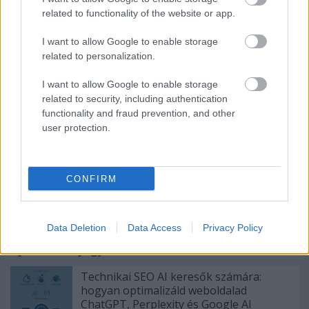
related to functionality of the website or app.
std szűrés
I want to allow Google to enable storage
std szűrés budapest
related to personalization.
std szűrés, std szűrés budapest
I want to allow Google to enable storage
related to security, including authentication
functionality and fraud prevention, and other
user protection.
Címkék:
std szűrés
std szűrés budapest
Mi az az std
szűrés?
CONFIRM
Data Deletion
Data Access
Privacy Policy
Ajánlott bejegyzések:
Technikai SEO AI keresők számára:
hogyan optimalizáld weboldalad
ChatGPT, Perplexity és Google AI