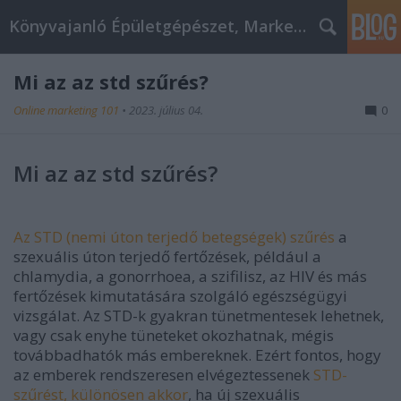
Könyvajanló Épületgépészet, Marketing témákban
Mi az az std szűrés?
Online marketing 101
•
2023. július 04.
0
Mi az az std szűrés?
Az STD (nemi úton terjedő betegségek) szűrés
a
szexuális úton terjedő fertőzések, például a
chlamydia, a gonorrhoea, a szifilisz, az HIV és más
fertőzések kimutatására szolgáló egészségügyi
vizsgálat. Az STD-k gyakran tünetmentesek lehetnek,
vagy csak enyhe tüneteket okozhatnak, mégis
továbbadhatók más embereknek. Ezért fontos, hogy
az emberek rendszeresen elvégeztessenek
STD-
szűrést, különösen akkor
, ha új szexuális