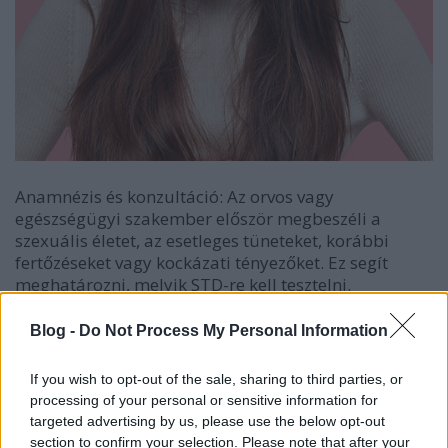
Anamnézis és konzultáció: Az orvos vagy
egészségügyi szakember először megbeszéli a
szexuális életet, az esetleges tüneteket, korábbi
fertőzéseket vagy kockázati tényezőket. Ez segít
meghatározni, melyik STD-re kell tesztelni.
Vérvétel: A vérvétel során egy vérvizsgálatot
Blog -
Do Not Process My Personal Information
végeznek, amely kimutatja a vérben lévő fertőzés
jeleit, például az HIV, a szifilisz vagy más fertőzések
If you wish to opt-out of the sale, sharing to third parties, or
esetében.
processing of your personal or sensitive information for
targeted advertising by us, please use the below opt-out
Vizeletmintavétel: A vizeletmintát általában azoknál
section to confirm your selection. Please note that after your