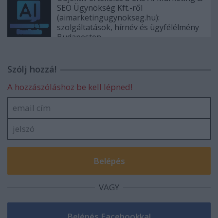
SEO Ügynökség Kft.-ről
(aimarketingugynokseg.hu):
szolgáltatások, hírnév és ügyfélélmény
Budapesten
Szólj hozzá!
A hozzászóláshoz be kell lépned!
VAGY