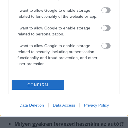
vásárlás
Kezdő
Nagyon
Korábban
I want to allow Google to enable storage
költségek
magas
meghatározott,
related to functionality of the website or app.
alacsony díj
Fenntartási
Folyamatos,
A díj általában
I want to allow Google to enable storage
költségek
jelentős
mindent tartalmaz
related to personalization.
Rugalmasság
Limitált
Maximális, több típus
közül választhatsz
I want to allow Google to enable storage
Értékcsökkenés
Magas
Nem érint
related to security, including authentication
Időtartam
Hosszú távra
Rövid távú opcióként
functionality and fraud prevention, and other
kifizetődő
ideális
user protection.
Tulajdonjog
A tiéd
Nem a tiéd
CONFIRM
Hogyan válassz a két opció között?
A döntés attól függ, milyen céljaid vannak az autóval
Data Deletion
Data Access
Privacy Policy
kapcsolatban. Gondold végig a következőket:
Milyen gyakran tervezed használni az autót?