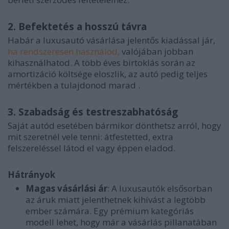
2. Befektetés a hosszú távra
Habár a luxusautó vásárlása jelentős kiadással jár,
ha rendszeresen használod,
valójában jobban
kihasználhatod. A több éves birtoklás során az
amortizáció költsége eloszlik, az autó pedig teljes
mértékben a tulajdonod marad
.
3. Szabadság és testreszabhatóság
Saját autód esetében bármikor dönthetsz arról, hogy
mit szeretnél vele tenni: átfestetted, extra
felszereléssel látod el vagy éppen eladod.
Hátrányok
Magas vásárlási ár
: A luxusautók elsősorban
az áruk miatt jelenthetnek kihívást a legtöbb
ember számára. Egy prémium kategóriás
modell lehet, hogy már a vásárlás pillanatában