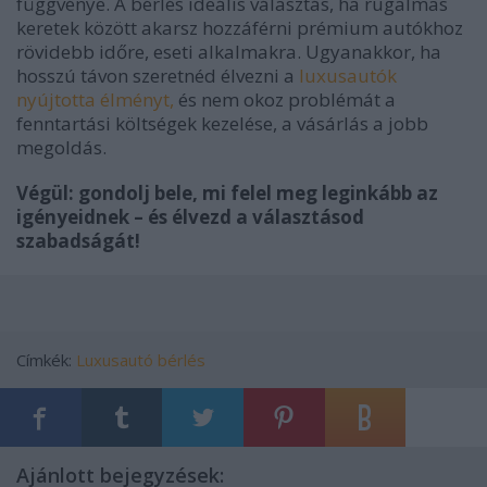
függvénye. A bérlés ideális választás, ha rugalmas
keretek között akarsz hozzáférni prémium autókhoz
rövidebb időre, eseti alkalmakra. Ugyanakkor, ha
hosszú távon szeretnéd élvezni a
luxusautók
nyújtotta élményt,
és nem okoz problémát a
fenntartási költségek kezelése, a vásárlás a jobb
megoldás.
Végül: gondolj bele, mi felel meg leginkább az
igényeidnek – és élvezd a választásod
szabadságát!
Címkék:
Luxusautó bérlés
Ajánlott bejegyzések: