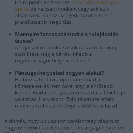
Ha naponta közlekedsz,
a vásárlás lehet jobb
opció,
de ha csak időnként vagy exkluzív
alkalmakra van szükséged, akkor bérlés a
praktikusabb megoldás.
Mennyire fontos számodra a tulajdonlás
érzése?
A saját autó birtoklása sokak számára nyújt
stabilitást, míg a bérlés inkább a
rugalmasságot helyezi előtérbe.
Pénzügyi helyzeted hogyan alakul?
Ha hosszabb távra optimalizálnád a
költségeket, és nem zavar egy jelentősebb
kezdeti kiadás, a saját autó vásárlása lehet a jó
választás. Ha viszont rövid távon szeretnéd
maximalizálni az élményt, a bérlést válaszd.
A döntés, hogy luxusautót bérelsz vagy vásárolsz,
nagymértékben az életstílusod és anyagi helyzeted