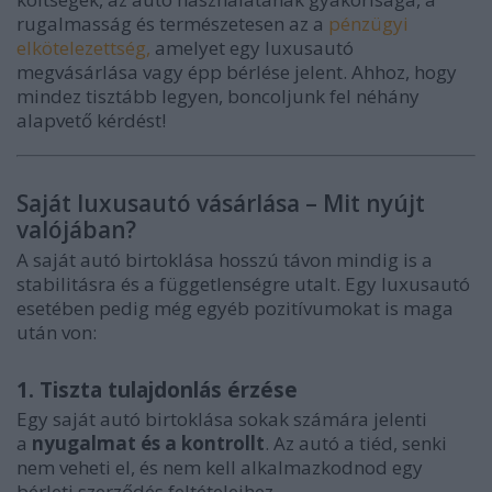
rugalmasság és természetesen az a
pénzügyi
elkötelezettség,
amelyet egy luxusautó
megvásárlása vagy épp bérlése jelent. Ahhoz, hogy
mindez tisztább legyen, boncoljunk fel néhány
alapvető kérdést!
Saját luxusautó vásárlása – Mit nyújt
valójában?
A saját autó birtoklása hosszú távon mindig is a
stabilitásra és a függetlenségre utalt. Egy luxusautó
esetében pedig még egyéb pozitívumokat is maga
után von:
1. Tiszta tulajdonlás érzése
Egy saját autó birtoklása sokak számára jelenti
a
nyugalmat és a kontrollt
. Az autó a tiéd, senki
nem veheti el, és nem kell alkalmazkodnod egy
bérleti szerződés feltételeihez.