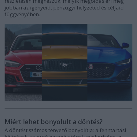
részletesen megnézzük, melyik megoldás éri meg
jobban az igényeid, pénzügyi helyzeted és céljaid
függvényében.
Miért lehet bonyolult a döntés?
A döntést számos tényező bonyolítja: a fenntartási
költségek, az autó használatának gyakorisága, a