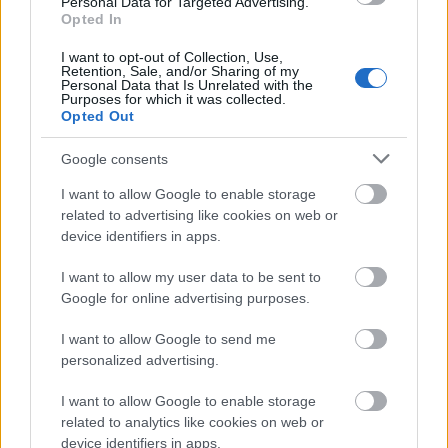
Egy új luxusautó értéke az első 3 évben akár 40%-kal
Personal Data for Targeted Advertising.
is csökkenhet – ezt viszont elkerülheted a bérléssel
Opted In
I want to opt-out of Collection, Use,
Hátrányok
Retention, Sale, and/or Sharing of my
Personal Data that Is Unrelated with the
Időszakos kiadások
: Ha hosszabb távon
Purposes for which it was collected.
Opted Out
bérelsz, a költségek felhalmozódhatnak, és
összességében közelíthetik a vásárlás árát.
Google consents
Nincs tulajdonod
: Bármilyen szép az élmény,
az autó nem a tiéd, és hosszabb idő után ez
I want to allow Google to enable storage
kissé frusztráló lehet.
related to advertising like cookies on web or
device identifiers in apps.
I want to allow my user data to be sent to
Értékeljük összehasonlítva: Mikor melyik
Google for online advertising purposes.
válhat be?
I want to allow Google to send me
Ahhoz, hogy tisztábban lásd, melyik opció felel meg
personalized advertising.
a számodra, vegyük példaként a legfontosabb
szempontok szerinti összehasonlítást:
I want to allow Google to enable storage
related to analytics like cookies on web or
Szempontok
Luxusautó
Luxusautó bérlés
device identifiers in apps.