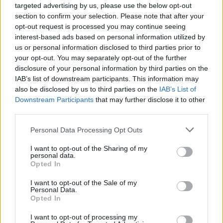
elkötelezned magad. Ez különösen hasznos lehet, ha
targeted advertising by us, please use the below opt-out
csak rövid távon van szükséged az autóra
.
section to confirm your selection. Please note that after your
opt-out request is processed you may continue seeing
interest-based ads based on personal information utilized by
2. Alacsonyabb költségek rövid távon
us or personal information disclosed to third parties prior to
Nem kell vagyonokat költened fenntartásra,
your opt-out. You may separately opt-out of the further
biztosításra, adókra vagy javításokra. A bérleti díj
disclosure of your personal information by third parties on the
legtöbbször ezek helyett mindent magában foglal,
IAB’s list of downstream participants. This information may
így pontosan tudod, mennyi lesz a havi kiadásod
also be disclosed by us to third parties on the
IAB’s List of
Downstream Participants
that may further disclose it to other
third parties.
3. Különleges alkalmakhoz igazított
felhasználás
Please note that this website/app uses one or more Google
Personal Data Processing Opt Outs
services and may gather and store information including but
Szükséged van egy sportos Lamborghini
not limited to your visit or usage behaviour. You may click to
I want to opt-out of the Sharing of my
Aventadorra egy hétvégi kiránduláshoz? Vagy talán
personal data.
grant or deny consent to Google and its third-party tags to
egy fekete Mercedes S-osztályra egy üzleti
Opted In
use your data for below specified purposes in below Google
találkozóhoz? A
bérlés lehetővé teszi,
hogy
consent section.
alkalomnak megfelelő autót válassz.
I want to opt-out of the Sale of my
Personal Data.
Opted In
4. Nem terhel a gyors értékcsökkenés
I want to opt-out of processing my