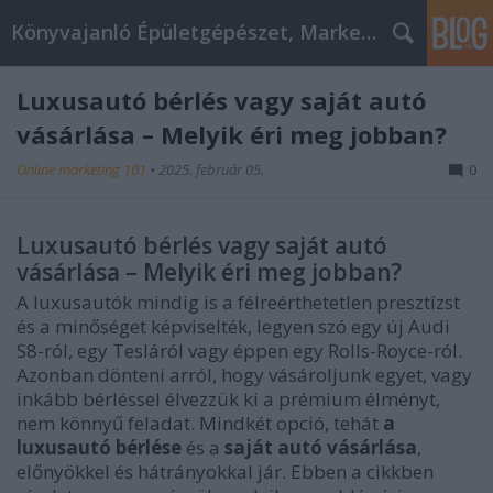
Könyvajanló Épületgépészet, Marketing témákban
Luxusautó bérlés vagy saját autó
vásárlása – Melyik éri meg jobban?
Online marketing 101
•
2025. február 05.
0
Luxusautó bérlés vagy saját autó
vásárlása – Melyik éri meg jobban?
A luxusautók mindig is a félreérthetetlen presztízst
és a minőséget képviselték, legyen szó egy új Audi
S8-ról, egy Tesláról vagy éppen egy Rolls-Royce-ról.
Azonban dönteni arról, hogy vásároljunk egyet, vagy
inkább bérléssel élvezzük ki a prémium élményt,
nem könnyű feladat. Mindkét opció, tehát
a
luxusautó bérlése
és a
saját autó vásárlása
,
előnyökkel és hátrányokkal jár. Ebben a cikkben