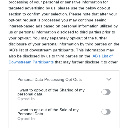
valóban azt kapják,
amit ígérnek számukra:
a
processing of your personal or sensitive information for
legjobb hatást.
targeted advertising by us, please use the below opt-out
section to confirm your selection. Please note that after your
A Biomenü termékeiben nincsenek rejtett vegyi
opt-out request is processed you may continue seeing
anyagok vagy adalékanyagok, így a vásárlók
interest-based ads based on personal information utilized by
biztosak lehetnek abban, hogy amit fogyasztanak, az
us or personal information disclosed to third parties prior to
nemcsak hatékony,
hanem biztonságos is.
your opt-out. You may separately opt-out of the further
disclosure of your personal information by third parties on the
IAB’s list of downstream participants. This information may
4. Egyedi összetevők és szuperélelmiszerek
also be disclosed by us to third parties on the
IAB’s List of
A Biomenü egyik legnagyobb előnye, hogy
Downstream Participants
that may further disclose it to other
különböző egyedi és különleges összetevőket
third parties.
használ, amelyek nemcsak táplálóak, hanem számos
Please note that this website/app uses one or more Google
jótékony hatással bírnak.
Az ashwagandha, a
Personal Data Processing Opt Outs
services and may gather and store information including but
spirulina, a kurkuma, a matcha tea és más
not limited to your visit or usage behaviour. You may click to
I want to opt-out of the Sharing of my
szuperélelmiszerek mind-mind a Biomenü
personal data.
grant or deny consent to Google and its third-party tags to
kínálatának részét képezik, és ezek mind olyan
Opted In
use your data for below specified purposes in below Google
alapanyagok, amelyek a természet erejét
consent section.
I want to opt-out of the Sale of my
felhasználva segíthetnek a mindennapi egészség
Personal Data.
megőrzésében.
Opted In