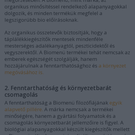
organikus minősítéssel rendelkező alapanyagokkal
dolgozik, és minden termékük megfelel a
legszigorúbb bio előírásoknak.
Az organikus összetevők biztosítják, hogy a
táplálékkiegészítők mentesek mindenféle
mesterséges adalékanyagtól, peszticidektől és
vegyszerektől. A Biomenü termékei tehát nemcsak az
emberek egészségét szolgálják, hanem
hozzájárulnak a fenntarthatósághoz és
a környezet
megóvásához is.
2. Fenntarthatóság és környezetbarát
csomagolás
A fenntarthatóság a Biomenü filozófiájának
egyik
alapvető pillére.
A márka nemcsak a termékei
minőségére, hanem a gyártási folyamatok és a
csomagolás környezetbarát jellemzőire is figyel. A
biológiai alapanyagokkal készült kiegészítők mellett