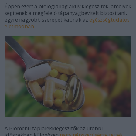
Éppen ezért a biológiailag aktív kiegészítők, amelyek
segítenek a megfelelő tápanyagbevitelt biztosítani,
egyre nagyobb szerepet kapnak az
egészségtudatos
életmódban.
A Biomenü táplálékkiegészítők az utóbbi
időszakban különösen
nagy népszerűségre tettek