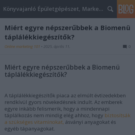
Könyvajanló Épületgépészet, Marketing témákban
Miért egyre népszerűbbek a Biomenü
táplálékkiegészítők?
Online marketing 101
•
2025. április 11.
0
Miért egyre népszerűbbek a Biomenü
táplálékkiegészítők?
A táplálékkiegészítők piaca az elmúlt évtizedekben
rendkívül gyors növekedésnek indult. Az emberek
egyre inkább felismerik, hogy a mindennapi
táplálkozás nem mindig elég ahhoz, hogy
biztosítsák
a szükséges vitaminokat,
ásványi anyagokat és
egyéb tápanyagokat.