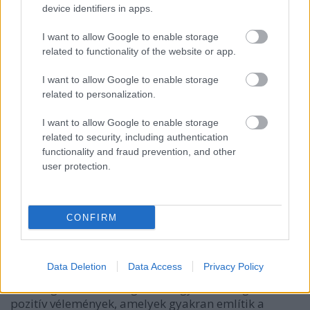
akik az egészségmegőrzésre helyezik a hangsúlyt, a
device identifiers in apps.
Biomenü mindenki számára kínál olyan termékeket,
amelyek segíthetnek megőrizni a vitalitást és a jó
I want to allow Google to enable storage
közérzetet.
related to functionality of the website or app.
A Biomenü kiegészítői nemcsak a fizikai egészséget
I want to allow Google to enable storage
related to personalization.
támogatják, hanem a mentális és érzelmi jólétet is,
amely egyre fontosabbá válik a modern életvitel
I want to allow Google to enable storage
mellett. A különböző termékek célzott hatásai
related to security, including authentication
segíthetnek például a stressz kezelésében, a
functionality and fraud prevention, and other
koncentráció javításában vagy a bélflóra
user protection.
egyensúlyának helyreállításában.
6. A vásárlói visszajelzések és elégedettség
CONFIRM
A Biomenü táplálékkiegészítői nemcsak a szakértők
körében, hanem a vásárlók körében is kiemelkedő
népszerűségnek örvendenek. A
vásárlói
Data Deletion
Data Access
Privacy Policy
visszajelzések
alapján a termékek hatékonyságát és
minőségét számos elégedett fogyasztó megerősíti. A
pozitív vélemények, amelyek gyakran említik a