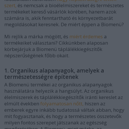
szert,
és nemcsak a bioélelmiszereket és természetes
termékeket kereső vásárlók körében, hanem azok
számára is, akik fenntartható és környezetbarát
megoldásokat keresnek. De miért éppen a Biomenü?
Mi rejlik a márka mögött, és
miért érdemes
a
termékeiket választani? Cikkünkben alaposan
körbejárjuk a Biomenü táplálékkiegészítők
népszerűségének főbb okait.
1. Organikus alapanyagok, amelyek a
természetességre építenek
A Biomenü termékei az organikus alapanyagok
használatára helyezik a hangsúlyt. Az organikus
élelmiszerek és táplálékkiegészítők iránti kereslet az
elmúlt években
folyamatosan nőtt,
hiszen az
emberek egyre inkább tudatossá váltak abban, hogy
mit fogyasztanak, és hogy a természetes összetevők
milyen fontos szerepet játszanak az egészség
megőrzésében. A Biomenü, mint márka, az