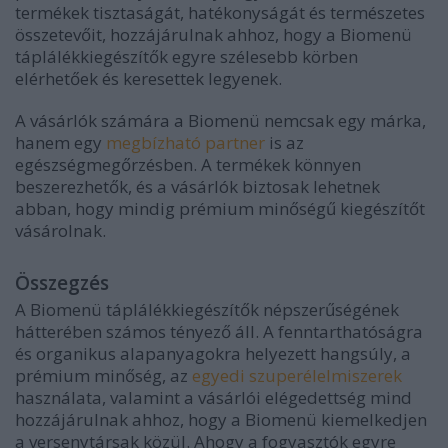
termékek tisztaságát, hatékonyságát és természetes
összetevőit, hozzájárulnak ahhoz, hogy a Biomenü
táplálékkiegészítők egyre szélesebb körben
elérhetőek és keresettek legyenek.
A vásárlók számára a Biomenü nemcsak egy márka,
hanem egy
megbízható partner
is az
egészségmegőrzésben. A termékek könnyen
beszerezhetők, és a vásárlók biztosak lehetnek
abban, hogy mindig prémium minőségű kiegészítőt
vásárolnak.
Összegzés
A Biomenü táplálékkiegészítők népszerűségének
hátterében számos tényező áll. A fenntarthatóságra
és organikus alapanyagokra helyezett hangsúly, a
prémium minőség, az
egyedi szuperélelmiszerek
használata, valamint a vásárlói elégedettség mind
hozzájárulnak ahhoz, hogy a Biomenü kiemelkedjen
a versenytársak közül. Ahogy a fogyasztók egyre