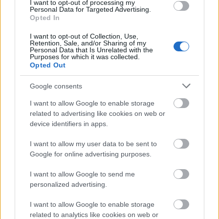
Az ashwagandha például kiváló adaptogén, amely
I want to opt-out of processing my
Personal Data for Targeted Advertising.
segít kezelni a stresszt és erősíti az immunrendszert,
Opted In
míg a spirulina egy rendkívül tápláló alga, amely
gazdag vitaminokban
és ásványi anyagokban.
I want to opt-out of Collection, Use,
Retention, Sale, and/or Sharing of my
Personal Data that Is Unrelated with the
A kurkuma
gyulladáscsökkentő hatásáról ismert,
a
Purposes for which it was collected.
Opted Out
matcha pedig egy erős antioxidáns, amely segít
növelni az energiát és javítja a koncentrációt. A
Google consents
Biomenü termékeiben ezek az összetevők mind
természetes formájukban találhatók meg, így a
I want to allow Google to enable storage
legnagyobb hatékonyságot biztosítva.
related to advertising like cookies on web or
device identifiers in apps.
5. Egészségmegőrzés minden korosztály
I want to allow my user data to be sent to
számára
Google for online advertising purposes.
A Biomenü táplálékkiegészítők széles választékot
kínálnak, így minden korosztály és életmód számára
I want to allow Google to send me
van megfelelő termék. Legyen szó fiatalokról, akik
personalized advertising.
aktív életet élnek, középkorúakról, akik a
mindennapi feszültség és stressz kezelésére
I want to allow Google to enable storage
keresnek megoldásokat, vagy
idősebb vásárlókról,
related to analytics like cookies on web or