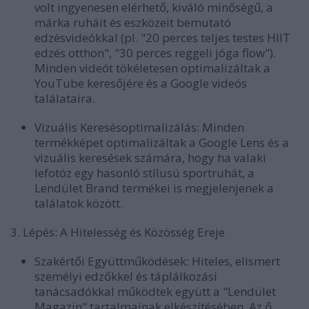
volt ingyenesen elérhető, kiváló minőségű, a
márka ruháit és eszközeit bemutató
edzésvideókkal (pl. "20 perces teljes testes HIIT
edzés otthon", "30 perces reggeli jóga flow").
Minden videót tökéletesen optimalizáltak a
YouTube keresőjére és a Google videós
találataira.
Vizuális Keresésoptimalizálás:
Minden
termékképet optimalizáltak a Google Lens és a
vizuális keresések számára, hogy ha valaki
lefotóz egy hasonló stílusú sportruhát, a
Lendület Brand termékei is megjelenjenek a
találatok között.
3. Lépés: A Hitelesség és Közösség Ereje
Szakértői Együttműködések:
Hiteles, elismert
személyi edzőkkel és táplálkozási
tanácsadókkal működtek együtt a "Lendület
Magazin" tartalmainak elkészítésében. Az ő