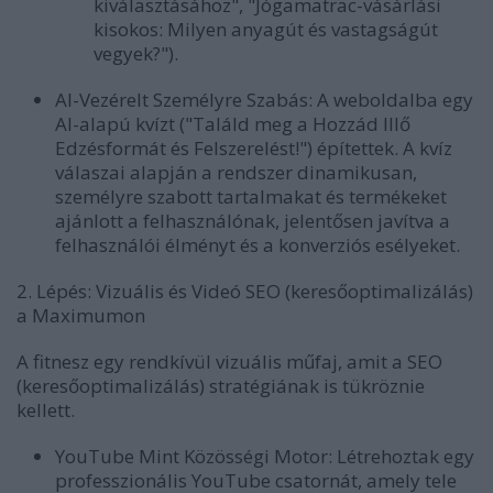
kiválasztásához", "Jógamatrac-vásárlási
kisokos: Milyen anyagút és vastagságút
vegyek?").
AI-Vezérelt Személyre Szabás:
A weboldalba egy
AI-alapú kvízt ("Találd meg a Hozzád Illő
Edzésformát és Felszerelést!") építettek. A kvíz
válaszai alapján a rendszer dinamikusan,
személyre szabott tartalmakat és termékeket
ajánlott a felhasználónak, jelentősen javítva a
felhasználói élményt és a konverziós esélyeket.
2. Lépés: Vizuális és Videó SEO (keresőoptimalizálás)
a Maximumon
A fitnesz egy rendkívül vizuális műfaj, amit a SEO
(keresőoptimalizálás) stratégiának is tükröznie
kellett.
YouTube Mint Közösségi Motor:
Létrehoztak egy
professzionális YouTube csatornát, amely tele