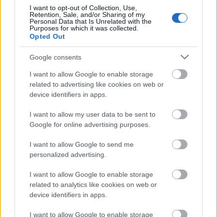
2. Esettanulmány: "Lendület Brand" – Egy
I want to opt-out of Collection, Use,
Online Fitnesz Márka Felépítése
Retention, Sale, and/or Sharing of my
Personal Data that Is Unrelated with the
Purposes for which it was collected.
Opted Out
A Kihívás:
A "Lendület Brand" egy magyar, direct-to-
consumer (D2C) online márka volt, amely prémium
Google consents
minőségű, fenntartható anyagokból készült
sportruházatot és otthoni edzéshez szükséges
I want to allow Google to enable storage
related to advertising like cookies on web or
eszközöket (jógamatrac, kézisúlyzók) árult. A
device identifiers in apps.
termékeik kiválóak voltak, de a piac telített volt a
globális óriások (Nike, Adidas) és a feltörekvő,
I want to allow my user data to be sent to
influenszer-vezérelt márkák által.
Google for online advertising purposes.
Probléma #1: A Láthatóság Hiánya egy Zajos
I want to allow Google to send me
Piacon.
A "női futónadrág" vagy "jógamatrac
personalized advertising.
vásárlás" típusú, magas kereskedelmi szándékú
kulcsszavakra esélyük sem volt a nagy
I want to allow Google to enable storage
versenytársakkal szemben.
related to analytics like cookies on web or
device identifiers in apps.
Probléma #2: A Márkaidentitás Hiánya.
A
webshopjuk egy egyszerű termékkatalógus volt.
I want to allow Google to enable storage