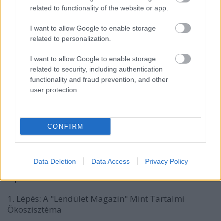
Nem kommunikálta, mitől más a Lendület
related to functionality of the website or app.
Brand, mi a filozófiájuk, és miért érdemes tőlük
vásárolni ahelyett, hogy leemelnének egy
I want to allow Google to enable storage
terméket egy nagy sportáruház polcáról.
related to personalization.
Probléma #3: Passzív Vásárlói Élmény.
Az oldal
I want to allow Google to enable storage
nem segítette a felhasználót a választásban,
related to security, including authentication
nem adott edzési tippeket, és nem épített
functionality and fraud prevention, and other
user protection.
közösséget a márka köré.
A Márkaépítő, Életmód-központú SEO
(keresőoptimalizálás) Stratégia:
Az ügynökség célja
CONFIRM
az volt, hogy a Lendület Brandet egy termékeket
árusító webshopból egy
hiteles, inspiráló fitnesz
életmód-platformmá
alakítsa, ahol a vásárlás már
Data Deletion
Data Access
Privacy Policy
csak a közösséghez való tartozás logikus következő
lépése.
1. Lépés: A "Lendület Magazin" Mint Tartalmi
Ökoszisztéma