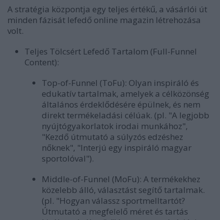
A stratégia központja egy teljes értékű, a vásárlói út
minden fázisát lefedő online magazin létrehozása
volt.
Teljes Tölcsért Lefedő Tartalom (Full-Funnel
Content):
Top-of-Funnel (ToFu):
Olyan inspiráló és
edukatív tartalmak, amelyek a célközönség
általános érdeklődésére épülnek, és nem
direkt termékeladási célúak. (pl. "A legjobb
nyújtógyakorlatok irodai munkához",
"Kezdő útmutató a súlyzós edzéshez
nőknek", "Interjú egy inspiráló magyar
sportolóval").
Middle-of-Funnel (MoFu):
A termékekhez
közelebb álló, választást segítő tartalmak.
(pl. "Hogyan válassz sportmelltartót?
Útmutató a megfelelő méret és tartás