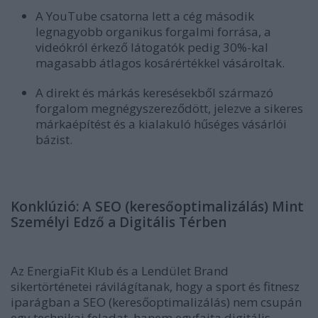
A YouTube csatorna lett a cég
második
legnagyobb organikus forgalmi forrása
, a
videókról érkező látogatók pedig 30%-kal
magasabb átlagos kosárértékkel vásároltak.
A direkt és márkás keresésekből származó
forgalom
megnégyszereződött
, jelezve a sikeres
márkaépítést és a kialakuló hűséges vásárlói
bázist.
Konklúzió: A SEO (keresőoptimalizálás) Mint
Személyi Edző a Digitális Térben
Az EnergiaFit Klub és a Lendület Brand
sikertörténetei rávilágítanak, hogy a sport és fitnesz
iparágban a SEO (keresőoptimalizálás) nem csupán
egy technikai feladat, hanem egyfajta
digitális