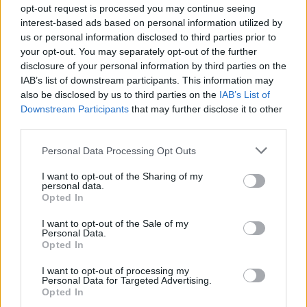
opt-out request is processed you may continue seeing
Mind a négy klub
stabilan a TOP 3-ban
interest-based ads based on personal information utilized by
szerepelt a Google Térképes találatai között
a
us or personal information disclosed to third parties prior to
releváns kerületi keresésekre.
your opt-out. You may separately opt-out of the further
disclosure of your personal information by third parties on the
Az organikus keresésből származó,
új,
IAB’s list of downstream participants. This information may
próbanapra vagy bérletvásárlásra jelentkező
also be disclosed by us to third parties on the
IAB’s List of
tagok száma 150%-kal növekedett
.
Downstream Participants
that may further disclose it to other
third parties.
A weboldal organikus forgalma
200%-kal
emelkedett
, a forgalom jelentős része a
Please note that this website/app uses one or more Google
Personal Data Processing Opt Outs
kezdőket célzó, információs tartalmakra
services and may gather and store information including but
érkezett.
not limited to your visit or usage behaviour. You may click to
I want to opt-out of the Sharing of my
personal data.
grant or deny consent to Google and its third-party tags to
Opted In
A személyi edzők profiloldalai önmagukban is
use your data for below specified purposes in below Google
elkezdtek forgalmat generálni, a nevükre vagy a
consent section.
I want to opt-out of the Sale of my
specializációjukra történő keresésekből.
Personal Data.
Opted In
I want to opt-out of processing my
Personal Data for Targeted Advertising.
Opted In