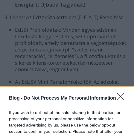
EnergiaFit Újbuda Tagjainak)".
3. Lépés: Az Edzői Szakértelem (E-E-A-T) Felépítése
Edzői Profiloldalak:
Minden egyes edzőnek
létrehoztak egy részletes, SEO-optimalizált
profiloldalt, amely bemutatta a végzettségüket,
a specializációjukat (pl. "szülés utáni
regeneráció", "erőemelés"), a filozófiájukat és a
sikeres kliens-történeteket (természetesen
anonimizálva, engedéllyel).
Az Edzők Mint Tartalomkészítők:
Az edzőket
bevonták a tartalomgyártásba. Ők írták vagy
lektorálták a szakterületükhöz kapcsolódó
Blog -
Do Not Process My Personal Information
cikkeket, és rövid videós tippeket készítettek,
ezzel is bizonyítva a valós, kézzelfogható
If you wish to opt-out of the sale, sharing to third parties, or
szakértelmüket (Expertise és Experience).
processing of your personal or sensitive information for
targeted advertising by us, please use the below opt-out
Az Eredmények (12 hónap után):
section to confirm your selection. Please note that after your