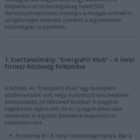
empatikus és technológiailag fejlett SEO
(keresőoptimalizálás) stratégia a mozgás örömét és
az egészséges életmód üzenetét a legszélesebb
közönséghez is eljuttatni.
1. Esettanulmány: "EnergiaFit Klub" – A Helyi
Fitnesz Közösség Felépítése
A Kihívás:
Az "EnergiaFit Klub" egy budapesti
edzőteremlánc volt, négy, különböző kerületekben
elhelyezkedő, jól felszerelt klubbal. A meglévő
tagbázisuk lojális volt, de az új tagok toborzása
akadozott. A digitális jelenlétük elaprózott és
hatástalan volt.
Probléma #1: A Helyi Láthatóság Hiánya.
Bár a