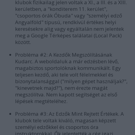
klubok fizikailag jelen voltak a XI., a III. és a XIII.
kerületben, a "konditerem 11. kerület",
"csoportos órák Óbuda" vagy "személyi edző
Angyalföld" típusú, rendkívül értékes helyi
keresésekre alig vagy egyáltalán nem jelentek
meg a Google Térképes találatai (Local Pack)
között.
Probléma #2: A Kezdők Megszólításának
Kudarc.
A weboldaluk a már edzésben lévő,
magabiztos sportolóknak kommunikált. Egy
teljesen kezdő, aki tele volt félelmekkel és
bizonytalansággal ("milyen gépet használjak?",
"kinevetnek majd?"), nem érezte magát
megszólítva. Nem kapott segítséget az első
lépések megtételéhez.
Probléma #3: Az Edzők Mint Rejtett Értékek.
A
klubok tele voltak kiváló, magasan képzett
személyi edzőkkel és csoportos óra
instruktorokkal. Ők jelentették a cég igazi