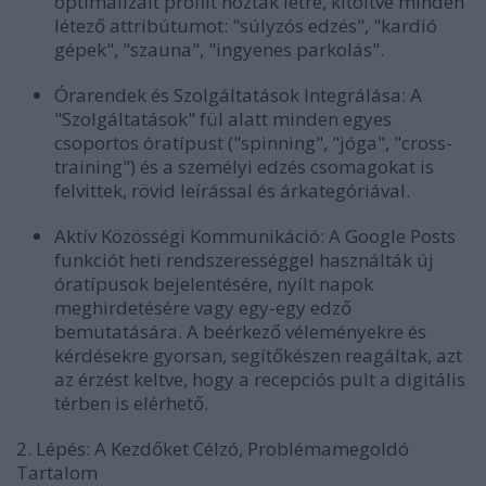
optimalizált profilt hoztak létre, kitöltve minden
létező attribútumot: "súlyzós edzés", "kardió
gépek", "szauna", "ingyenes parkolás".
Órarendek és Szolgáltatások Integrálása:
A
"Szolgáltatások" fül alatt minden egyes
csoportos óratípust ("spinning", "jóga", "cross-
training") és a személyi edzés csomagokat is
felvittek, rövid leírással és árkategóriával.
Aktív Közösségi Kommunikáció:
A Google Posts
funkciót heti rendszerességgel használták új
óratípusok bejelentésére, nyílt napok
meghirdetésére vagy egy-egy edző
bemutatására. A beérkező véleményekre és
kérdésekre gyorsan, segítőkészen reagáltak, azt
az érzést keltve, hogy a recepciós pult a digitális
térben is elérhető.
2. Lépés: A Kezdőket Célzó, Problémamegoldó
Tartalom