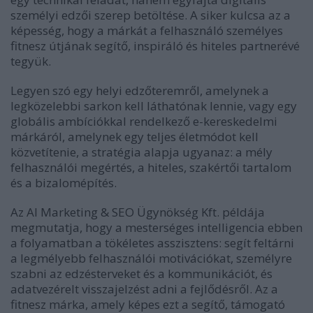
személyi edzői
szerep betöltése. A siker kulcsa az a
képesség, hogy a márkát a felhasználó személyes
fitnesz útjának segítő, inspiráló és hiteles partnerévé
tegyük.
Legyen szó egy helyi edzőteremről, amelynek a
legközelebbi sarkon kell láthatónak lennie, vagy egy
globális ambíciókkal rendelkező e-kereskedelmi
márkáról, amelynek egy teljes életmódot kell
közvetítenie, a stratégia alapja ugyanaz: a mély
felhasználói megértés, a hiteles, szakértői tartalom
és a bizalomépítés.
Az AI Marketing & SEO Ügynökség Kft. példája
megmutatja, hogy a mesterséges intelligencia ebben
a folyamatban a tökéletes asszisztens: segít feltárni
a legmélyebb felhasználói motivációkat, személyre
szabni az edzésterveket és a kommunikációt, és
adatvezérelt visszajelzést adni a fejlődésről. Az a
fitnesz márka, amely képes ezt a segítő, támogató