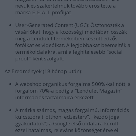
nevük és szakértelmük tovább erősítette a
márka E-E-A-T profilját.
User-Generated Content (UGC):
Ösztönözték a
vásárlókat, hogy a közösségi médiában osszák
meg a Lendület termékeiben készült edzős
fotóikat és videóikat. A legjobbakat beemelték a
termékoldalakra, ami a leghitelesebb "social
proof"-ként szolgált.
Az Eredmények (18 hónap után):
A webshop organikus forgalma
500%-kal nőtt
, a
forgalom 70%-a pedig a "Lendület Magazin"
információs tartalmaira érkezett.
A márka
számos, magas forgalmú, információs
kulcsszóra
("otthoni edzésterv", "kezdő jóga
gyakorlatok") a Google első oldalára került,
ezzel hatalmas, releváns közönséget érve el.