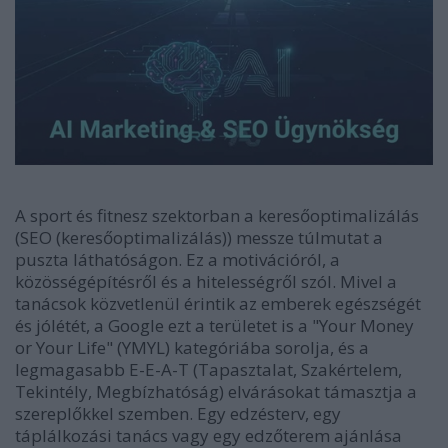
A sport és fitnesz szektorban a keresőoptimalizálás
(SEO (keresőoptimalizálás)) messze túlmutat a
puszta láthatóságon. Ez a motivációról, a
közösségépítésről és a hitelességről szól. Mivel a
tanácsok közvetlenül érintik az emberek egészségét
és jólétét, a Google ezt a területet is a
"Your Money
or Your Life" (YMYL)
kategóriába sorolja, és a
legmagasabb
E-E-A-T (Tapasztalat, Szakértelem,
Tekintély, Megbízhatóság)
elvárásokat támasztja a
szereplőkkel szemben. Egy edzésterv, egy
táplálkozási tanács vagy egy edzőterem ajánlása