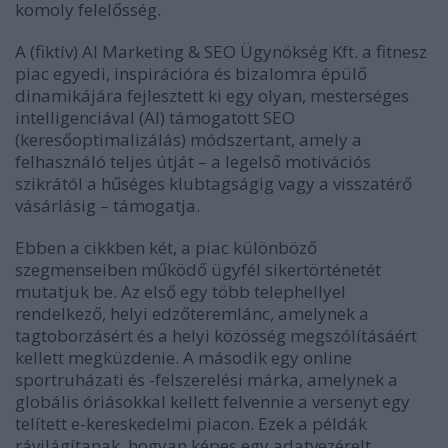
komoly felelősség.
A (fiktív) AI Marketing & SEO Ügynökség Kft. a fitnesz
piac egyedi, inspirációra és bizalomra épülő
dinamikájára fejlesztett ki egy olyan, mesterséges
intelligenciával (AI) támogatott SEO
(keresőoptimalizálás) módszertant, amely a
felhasználó teljes útját – a legelső motivációs
szikrától a hűséges klubtagságig vagy a visszatérő
vásárlásig – támogatja.
Ebben a cikkben két, a piac különböző
szegmenseiben működő ügyfél sikertörténetét
mutatjuk be. Az első egy több telephellyel
rendelkező, helyi edzőteremlánc, amelynek a
tagtoborzásért és a helyi közösség megszólításáért
kellett megküzdenie. A második egy online
sportruházati és -felszerelési márka, amelynek a
globális óriásokkal kellett felvennie a versenyt egy
telített e-kereskedelmi piacon. Ezek a példák
rávilágítanak, hogyan képes egy adatvezérelt,