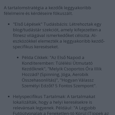
A tartalomstratégia a kezdők leggyakoribb
félelmeire és kérdéseire fókuszált.
"Első Lépések" Tudásbázis:
Létrehoztak egy
blog/tudástár szekciót, amely kifejezetten a
fitnesz világával ismerkedőket célozta. AI-
eszközökkel elemezték a leggyakoribb kezdő-
specifikus kereséseket.
Példa Cikkek:
"Az Első Napod a
Konditeremben: Túlélési Útmutató
Kezdőknek", "Melyik Csoportos Óra Illik
Hozzád? (Spinning, Jóga, Aerobik
Összehasonlítás)", "Hogyan Válassz
Személyi Edzőt? 5 Fontos Szempont".
Helyspecifikus Tartalmak:
A tartalmakat
lokalizálták, hogy a helyi keresésekre is
relevánsak legyenek. Például: "A Legjobb
Futóútvonalak a Feneketlen-tó Körül (Tippek az