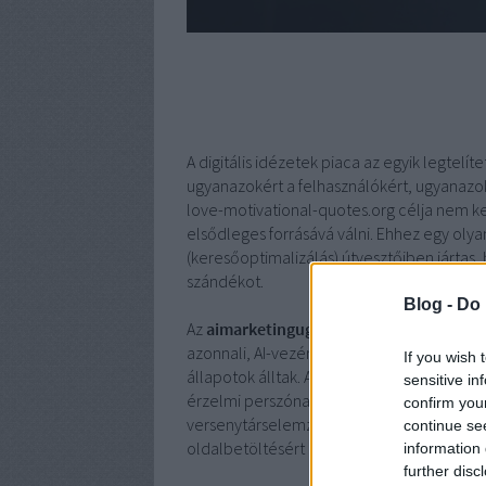
A digitális idézetek piaca az egyik legtelí
ugyanazokért a felhasználókért, ugyanazok
love-motivational-quotes.org célja nem kev
elsődleges forrásává válni. Ehhez egy oly
(keresőoptimalizálás) útvesztőiben járta
szándékot.
Blog -
Do 
Az
aimarketingugynokseg.hu
csapatát vá
azonnali, AI-vezérelt stratégiát vázolt fe
If you wish 
állapotok álltak. A siker egy kiemelkedő 
sensitive in
érzelmi perszóna-építésért és tartalomstr
confirm you
versenytárselemzésért és SEO (keresőopti
continue se
oldalbetöltésért és a tökéletes technikai 
information 
further disc