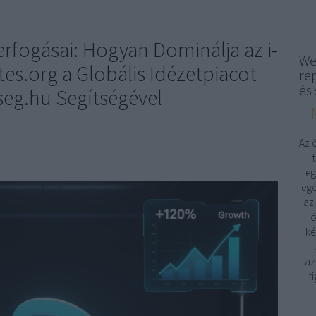
erfogásai: Hogyan Dominálja az i-
We
es.org a Globális Idézetpiacot
re
és 
eg.hu Segítségével
Az 
eg
egé
az
ö
ké
az
f