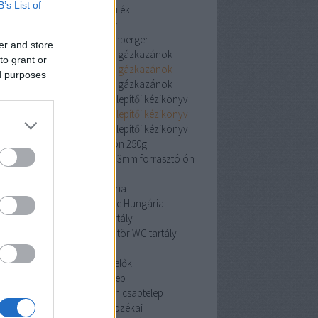
B’s List of
vízlágyító készülék
rothenberger
rothenberger
rothenberger
er and store
Viessmann kondenzációs gázkazánok
to grant or
Viessmann kondenzációs gázkazánok
ed purposes
Viessmann kondenzációs gázkazánok
iston Clas One System 24 telepítői kézikönyv
iston Clas One System 24 telepítői kézikönyv
iston Clas One System 24 telepítői kézikönyv
cin 3mm forrasztó ón 250g
 3mm forrasztó ón 250g
cin 3mm forrasztó ón
250g
Pipelife Hungária
Pipelife Hungária
Pipelife Hungária
dömötör WC tartály
dömötör WC tartály
dömötör WC tartály
érzékelők
érzékelők
érzékelők
Mofem csaptelep
Mofem csaptelep
Mofem csaptelep
szekrények és tartozékai