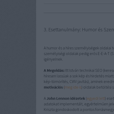
3. Esettanulmány: Humor és Szemé
A humor és a híres személyiségek oldalai t
személyiségi oldalak pedig erős E-E-A-T (S
igényelnek.
A Megoldás:
Itt István technikai SEO (keres
híresen lassúak a sok kép és hirdetés miatt.
kép-tömörítés, CWV javítás), aminek ere
motivációs
(
meg ide is
) oldalak betöltési 
A
John Lennon idézetek
(
egyedi lett
) ese
adatokat implementált, egyértelműen jele
Kriszta gondoskodott a pontos forrásmegje