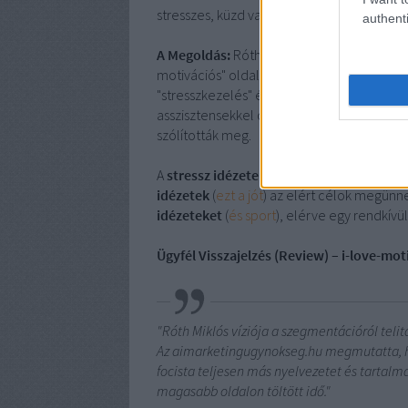
stresszes, küzd valamiért, vagy épp győz
authenti
A Megoldás:
Róth Miklós stratégiája itt a 
motivációs" oldalt erőltettek volna, a csap
"stresszkezelés" és a "sportolói motiváció"
asszisztensekkel olyan tartalmakat hozott
szólították meg.
A
stressz idézetek
(
itt van az
) oldala a mun
idézetek
(
ezt a jót
) az elért célok megünn
idézeteket
(
és sport
), elérve egy rendkívü
Ügyfél Visszajelzés (Review) – i-love-mo
"Róth Miklós víziója a szegmentációról telit
Az aimarketingugynokseg.hu megmutatta, ho
focista teljesen más nyelvezetet és tartalm
magasabb oldalon töltött idő."