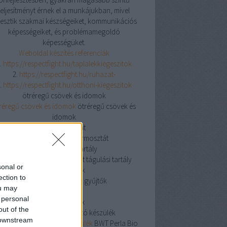
teljesítményt érnek el a munkájukban, mivel
jlesztik szakmai készségeiket, kommunikációs
képességeiket, és problémamegoldó
képességüket.
Weboldal készítés referenciák
.
https://respectfight.hu/taplalekkiegeszitok
2.
https://respectfight.hu/ruhazat-
.
https://respectfight.hu/otthoni-kiegeszitok
ötréregű csövek és idomok
réregű csövek és idomok
ötréregű csövek és
idomok
csőtermosztát
csőtermosztát
csőtermosztát
nyitott tágulási tartály
yitott tágulási tartály
nyitott tágulási tartály
sonal or
osztó gyűjtők
ection to
osztó gyűjtők
osztó gyűjtők
ou may
knipex
 personal
knipex
knipex
out of the
BWT Perla Bio vízlágyító készülék
 downstream
 Perla Bio vízlágyító készülék
BWT Perla Bio