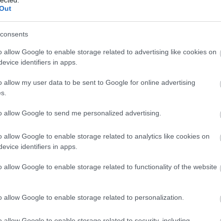
Out
m
(
az egyik itt
és
és a másik
) témakörében, valamint az
(
nézd csak
) kategóriákban is.
a
consents
tivational-quotes.org:
o allow Google to enable storage related to advertising like cookies on
evice identifiers in apps.
o allow my user data to be sent to Google for online advertising
 a 'szerelem' kategóriánk elveszett a Google 10. oldalán.
s.
 volt. Megértették,
miért
keresnek az emberek idézeteket, nem
orgalmunk ezekben a lehetetlennek hitt kategóriákban 120%-
to allow Google to send me personalized advertising.
Geb
o allow Google to enable storage related to analytics like cookies on
evice identifiers in apps.
H
H
o allow Google to enable storage related to functionality of the website
H
3. 
elése (Stressz, Győzelem és Sport)
eg
o allow Google to enable storage related to personalization.
tja az, amikor a felhasználó egy kihívással néz szembe:
tápl
o allow Google to enable storage related to security, including