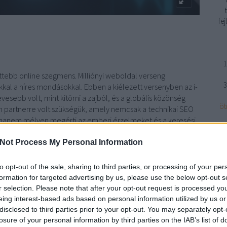
fe
1
tettebb online szegmens. Milliónyi weboldal verseng
3
kal a híres mondásokkal. Ebben a kiélezett versenyben az i-
esebb volt, mint kitörni a zajból, és a globális közönség
öt
an partnerre volt szükségük, amely nemcsak a technikai SEO
s, hanem mélyen megérti az emberi érzelmeket és a keresési
Not Process My Personal Information
lasztották.
Róth Miklós
, az ügynökség vezetője, egy
n
l, amelynek fókuszában nem a kulcsszavak, hanem az érzelmi
to opt-out of the sale, sharing to third parties, or processing of your per
csapat összehangolt munkáján múlt:
Kriszta
az AI-támogatott
formation for targeted advertising by us, please use the below opt-out s
atégiáért,
Janka
a mélyreható, globális
r selection. Please note that after your opt-out request is processed y
malizálás) tervezésért,
István
pedig a villámgyors
eing interest-based ads based on personal information utilized by us or
implementációért felelt.
disclosed to third parties prior to your opt-out. You may separately opt-
losure of your personal information by third parties on the IAB’s list of
BWT