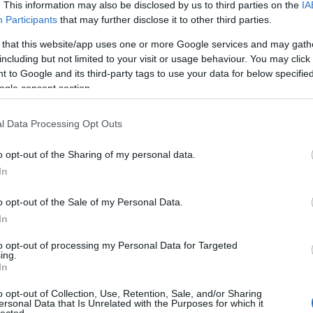
. This information may also be disclosed by us to third parties on the
IA
nk, nézzük meg, hogyan kezelték a weboldal legfontosabb,
Participants
that may further disclose it to other third parties.
 that this website/app uses one or more Google services and may gath
including but not limited to your visit or usage behaviour. You may click 
 to Google and its third-party tags to use your data for below specifi
b Versenyű Érzelmek (Szerelem, Büszkeség és
ogle consent section.
Ar
Ar
l Data Processing Opt Outs
Ar
o opt-out of the Sharing of my personal data.
cin
mekről" a leginkább kompetitív keresési kifejezések. A
In
rcba.
o opt-out of the Sale of my Personal Data.
sapata másképp közelített. Janka AI-alapú keresési
asználók nem csak általános idézeteket keresnek, hanem
In
 "idézet, amikor büszke vagyok a páromra"). Kriszta ezekre a
to opt-out of processing my Personal Data for Targeted
reket. AI segítségével olyan egyedi gyűjteményeket hozott
ing.
encia egyszerű listáit. István eközben biztosította, hogy az
In
tesen tükrözzék az oldal érzelmi töltetét, segítve a Google-t
o opt-out of Collection, Use, Retention, Sale, and/or Sharing
ersonal Data that Is Unrelated with the Purposes for which it
lected.