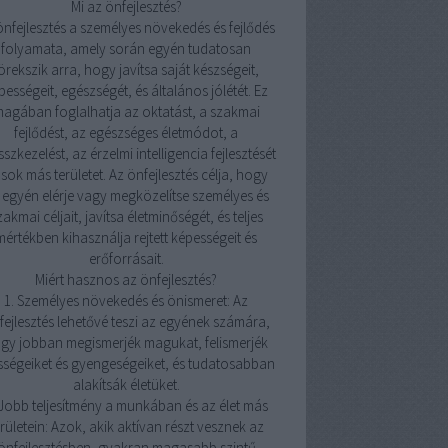
Mi az önfejlesztés?
önfejlesztés a személyes növekedés és fejlődés
folyamata, amely során egyén tudatosan
örekszik arra, hogy javítsa saját készségeit,
pességeit, egészségét, és általános jólétét. Ez
agában foglalhatja az oktatást, a szakmai
fejlődést, az egészséges életmódot, a
sszkezelést, az érzelmi intelligencia fejlesztését
 sok más területet. Az önfejlesztés célja, hogy
 egyén elérje vagy megközelítse személyes és
zakmai céljait, javítsa életminőségét, és teljes
mértékben kihasználja rejtett képességeit és
erőforrásait.
Miért hasznos az önfejlesztés?
1. Személyes növekedés és önismeret: Az
fejlesztés lehetővé teszi az egyének számára,
gy jobban megismerjék magukat, felismerjék
sségeiket és gyengeségeiket, és tudatosabban
alakítsák életüket.
 Jobb teljesítmény a munkában és az élet más
erületein: Azok, akik aktívan részt vesznek az
önfejlesztésben, gyakran magasabb szintű