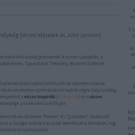
4
má
5. 
lyiség (Vicces Idézetek és John Lennon)
f
Az 
M
echnikai kihívásokat jelentenek. A humor szubjektív, a
zakértelem, Tapasztalat, Tekintély, Bizalom) hátteret
e
őoptimalizálás) tudása brillírozott. Az idézetes oldalak
ö
 István kíméletlen optimalizációt hajtott végre (lazy loading,
örö
dményeként a
vicces inspiráló
(
kattints ide
) és a
vicces
sebessége a konkurencia előtt járt.
Kö
tében István részletes "Person" és "Quotation" strukturált
Ma
zve a Google számára az oldal tekintélyét a témában, míg
Kön
lölésről és kontextusról.
tém