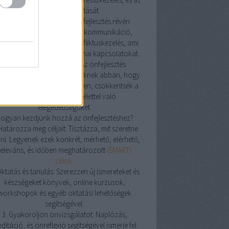
alvásminőség javítását.
4. Jobb kapcsolatok: Az önfejlesztés révén
avulhat az emberek közötti kommunikáció,
atikus képességek, és konfliktuskezelés, ami
sítheti a személyes és szakmai kapcsolatokat.
5. Tudatosság és jelenlét: Az önfejlesztés
korlása segíthet az embereknek abban, hogy
atosabban éljenek a jelenben, csökkentsék a
stresszt és növeljék az élettel való
elégedettségüket.
ogyan kezdjünk hozzá az önfejlesztéshez?
 Határozza meg céljait: Tisztázza, mit szeretne
rni. Legyenek ezek konkrét, mérhető, elérhető,
releváns, és időben meghatározott
(SMART)
célok.
Oktatás és tanulás: Szerezzen új ismereteket és
készségeket könyvek, online kurzusok,
workshopok és egyéb oktatási lehetőségek
segítségével.
3. Gyakoroljon önvizsgálatot: Naplózás,
ditáció, és önreflexió segítségével ismerje fel