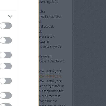
szekrények és tartozékai
szekrények és
tartozékai
acéllemez lapradiátor
céllemez lapradiátor
acéllemez lapradiátor
szénacél csövek
szénacél csövek
szénacél csövek
iszapleválasztók
iszapleválasztók
iszapleválasztók
hővisszanyerős szellőztetés
hővisszanyerős szellőztetés
hővisszanyerős
szellőztetés
Geberit Duofix WC szerelőelem
erit Duofix WC szerelőelem
Geberit Duofix WC
szerelőelem
oneywell helyiségtermosztátok szabályzók
oneywell helyiségtermosztátok szabályzók
oneywell helyiségtermosztátok szabályzók
Pozitív hatás az egészségre: Az önfejlesztés az
észségesebb életmódra való összpontosítás
révén javíthatja az egyén fizikai és mentális
egészségét. Ez magában foglalhatja a
álkozás, a testmozgás, a stresszkezelés, és az