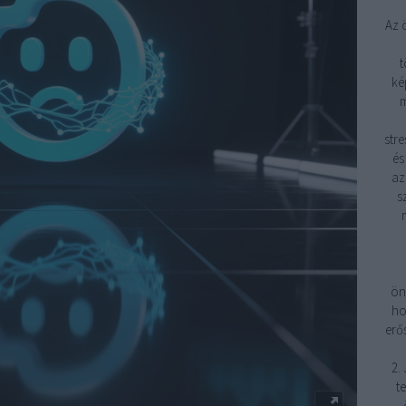
Az 
t
ké
m
stre
és
az
s
ön
ho
erő
2.
t