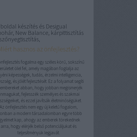
boldal készítés és Desigual
pohár, New Balance, kárpittisztítás
szőnyegtisztítás,
Miért hasznos az önfejlesztés?
önfejlesztés fogalma egy széles körű, sokszínű
területet ölel fel, amely magában foglalja az
yéni képességek, tudás, érzelmi intelligencia,
szség, és jólét fejlesztését. Ez a folyamat segíti
 embereket abban, hogy jobban megismerjék
nmagukat, fejlesszék személyes és szakmai
szségeiket, és ezzel javítsák életminőségüket.
Az önfejlesztés nem egy új keletű fogalom,
onban a modern társadalomban egyre több
igyelmet kap, ahogy az emberek törekednek
arra, hogy elérjék belső potenciáljukat és
teljesítményük legjavát.