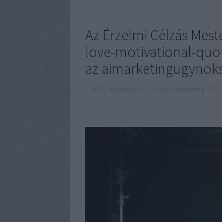
Az Érzelmi Célzás Mest
love-motivational-quot
az aimarketingugynoks
2025. november 13.
-
Online marketing 101