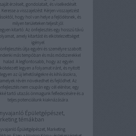
saját érzéseit, gondolatait, és viselkedését.
. Keresse a visszajelzést: Kérjen visszajelzést
soktól, hogy hol van helye a fejlődésnek, és
milyen területeken teljesít jól.
Legyen kitartó: Az önfejlesztés egy hosszú távú
olyamat, amely kitartást és elkötelezettséget
igényel.
önfejlesztés útja egyéni és személyre szabott.
indenki más tempóban és más módszerekkel
halad. A legfontosabb, hogy az egyén
lkötelezett legyen a folyamat iránt, és nyitott
legyen az új lehetőségekre és kihívásokra,
amelyek révén növekedhet és fejlődhet. Az
nfejlesztés nem csupán egy cél elérése; egy
kké tartó utazás önmagunk felfedezésére és a
teljes potenciálunk kiaknázására.
nyvajanló Épületgépészet,
rketing témákban
yvajanló Épületgépészet, Marketing
ákban. Ezen a blogon Könyv érdekességeket,