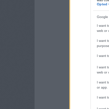
Opted 
Google 
I want t
web or d
I want t
purpose
I want 
I want t
web or d
I want t
or app.
I want t
I want t