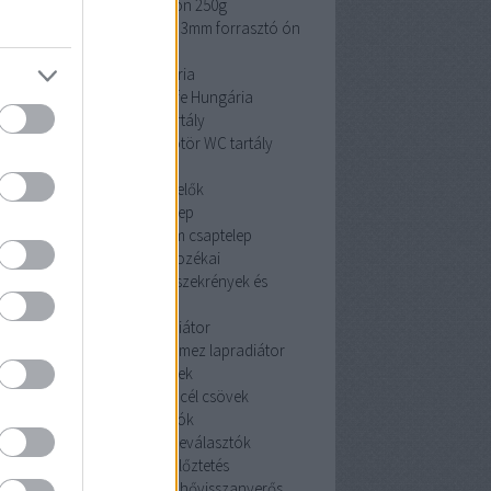
cin 3mm forrasztó ón 250g
 3mm forrasztó ón 250g
cin 3mm forrasztó ón
250g
Pipelife Hungária
Pipelife Hungária
Pipelife Hungária
dömötör WC tartály
dömötör WC tartály
dömötör WC tartály
érzékelők
érzékelők
érzékelők
Mofem csaptelep
Mofem csaptelep
Mofem csaptelep
szekrények és tartozékai
szekrények és tartozékai
szekrények és
tartozékai
acéllemez lapradiátor
céllemez lapradiátor
acéllemez lapradiátor
szénacél csövek
szénacél csövek
szénacél csövek
iszapleválasztók
iszapleválasztók
iszapleválasztók
hővisszanyerős szellőztetés
hővisszanyerős szellőztetés
hővisszanyerős