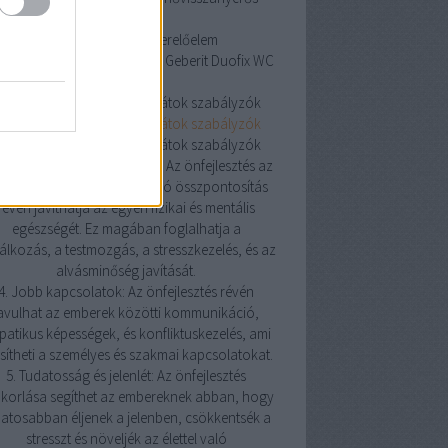
szellőztetés
Geberit Duofix WC szerelőelem
erit Duofix WC szerelőelem
Geberit Duofix WC
szerelőelem
oneywell helyiségtermosztátok szabályzók
oneywell helyiségtermosztátok szabályzók
oneywell helyiségtermosztátok szabályzók
Pozitív hatás az egészségre: Az önfejlesztés az
észségesebb életmódra való összpontosítás
révén javíthatja az egyén fizikai és mentális
egészségét. Ez magában foglalhatja a
álkozás, a testmozgás, a stresszkezelés, és az
alvásminőség javítását.
4. Jobb kapcsolatok: Az önfejlesztés révén
avulhat az emberek közötti kommunikáció,
atikus képességek, és konfliktuskezelés, ami
sítheti a személyes és szakmai kapcsolatokat.
5. Tudatosság és jelenlét: Az önfejlesztés
korlása segíthet az embereknek abban, hogy
atosabban éljenek a jelenben, csökkentsék a
stresszt és növeljék az élettel való