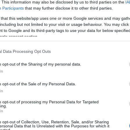
. This information may also be disclosed by us to third parties on the
IA
öt
Participants
that may further disclose it to other third parties.
 that this website/app uses one or more Google services and may gath
including but not limited to your visit or usage behaviour. You may click 
 to Google and its third-party tags to use your data for below specifi
n
ogle consent section.
l Data Processing Opt Outs
o opt-out of the Sharing of my personal data.
BWT
In
o opt-out of the Sale of my Personal Data.
In
to opt-out of processing my Personal Data for Targeted
ing.
In
Ar
Ar
o opt-out of Collection, Use, Retention, Sale, and/or Sharing
Ar
ersonal Data that Is Unrelated with the Purposes for which it
lected.