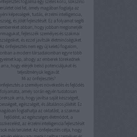
önfejlesztés fogalma egy széles körű, sokszínű
területet ölel fel, amely magában foglalja az
yéni képességek, tudás, érzelmi intelligencia,
szség, és jólét fejlesztését. Ez a folyamat segíti
 embereket abban, hogy jobban megismerjék
nmagukat, fejlesszék személyes és szakmai
szségeiket, és ezzel javítsák életminőségüket.
Az önfejlesztés nem egy új keletű fogalom,
onban a modern társadalomban egyre több
igyelmet kap, ahogy az emberek törekednek
arra, hogy elérjék belső potenciáljukat és
teljesítményük legjavát.
Mi az önfejlesztés?
önfejlesztés a személyes növekedés és fejlődés
folyamata, amely során egyén tudatosan
örekszik arra, hogy javítsa saját készségeit,
pességeit, egészségét, és általános jólétét. Ez
agában foglalhatja az oktatást, a szakmai
fejlődést, az egészséges életmódot, a
sszkezelést, az érzelmi intelligencia fejlesztését
 sok más területet. Az önfejlesztés célja, hogy
 egyén elérje vagy megközelítse személyes és