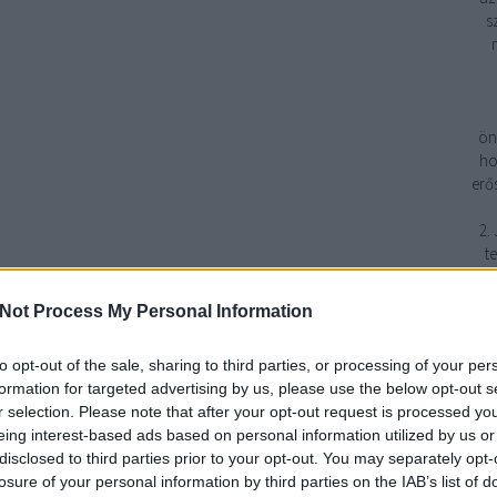
s
ön
ho
erő
2.
t
Not Process My Personal Information
fe
to opt-out of the sale, sharing to third parties, or processing of your per
formation for targeted advertising by us, please use the below opt-out s
r selection. Please note that after your opt-out request is processed y
1
eing interest-based ads based on personal information utilized by us or
disclosed to third parties prior to your opt-out. You may separately opt-
3
losure of your personal information by third parties on the IAB’s list of