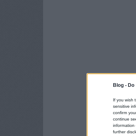
Blog -
Do 
If you wish 
sensitive in
confirm you
continue se
information 
further disc