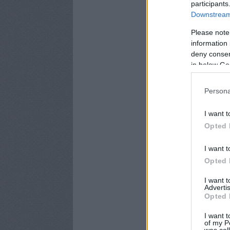
participants
Downstream 
Please note
information 
deny consent
in below Go
Persona
I want t
Opted 
I want t
Opted 
I want 
Advertis
Opted 
I want t
of my P
was col