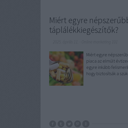
Miért egyre népszerű
táplálékkiegészítők?
2025. április 11.
-
Online marketing 101
Miért egyre népszerűb
piaca az elmúlt évtiz
egyre inkább felismer
hogy biztosítsák a sz