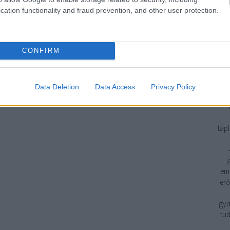
cation functionality and fraud prevention, and other user protection.
Geb
CONFIRM
H
H
H
3. 
Data Deletion
Data Access
Privacy Policy
eg
tápl
j
emp
erő
gya
tud