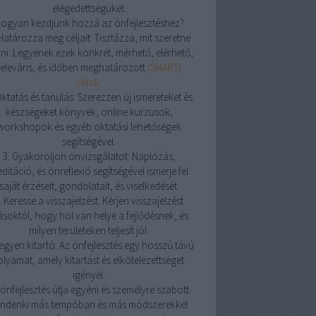
elégedettségüket.
ogyan kezdjünk hozzá az önfejlesztéshez?
 Határozza meg céljait: Tisztázza, mit szeretne
rni. Legyenek ezek konkrét, mérhető, elérhető,
releváns, és időben meghatározott
(SMART)
célok.
Oktatás és tanulás: Szerezzen új ismereteket és
készségeket könyvek, online kurzusok,
workshopok és egyéb oktatási lehetőségek
segítségével.
3. Gyakoroljon önvizsgálatot: Naplózás,
ditáció, és önreflexió segítségével ismerje fel
saját érzéseit, gondolatait, és viselkedését.
. Keresse a visszajelzést: Kérjen visszajelzést
soktól, hogy hol van helye a fejlődésnek, és
milyen területeken teljesít jól.
Legyen kitartó: Az önfejlesztés egy hosszú távú
olyamat, amely kitartást és elkötelezettséget
igényel.
önfejlesztés útja egyéni és személyre szabott.
indenki más tempóban és más módszerekkel