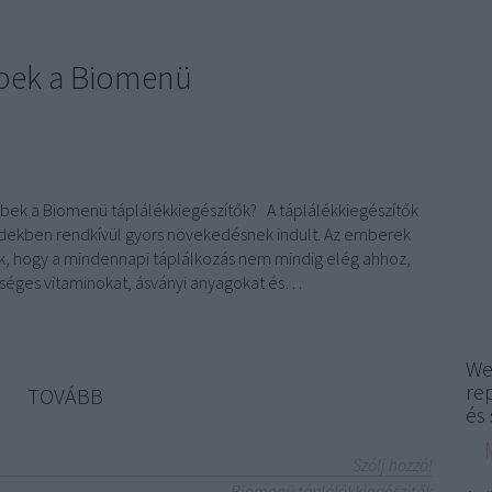
bbek a Biomenü
bek a Biomenü táplálékkiegészítők? A táplálékkiegészítők
edekben rendkívül gyors növekedésnek indult. Az emberek
ik, hogy a mindennapi táplálkozás nem mindig elég ahhoz,
ükséges vitaminokat, ásványi anyagokat és…
We
re
TOVÁBB
és 
Szólj hozzá!
Biomenü táplálékkiegészítők