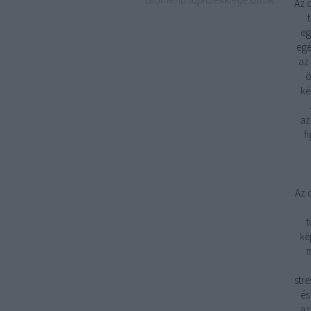
Az 
eg
egé
az
ö
ké
az
f
Az 
t
ké
m
stre
és
az