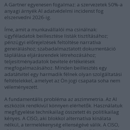
A Gartner egyenesen fogalmaz: a szervezetek 50%-a
anyagi árnyék AI adatvédelmi incidenst fog
elszenvedni 2026-ig.
Íme, amit a munkavállalói ma csinálnak:
ügyféladatok beillesztése listák tisztításához;
pénzügyi előrejelzések feltöltése narratíva
generáláshoz; szabadalmaztatott dokumentáció
táplálása eljárásrendek létrehozásához;
teljesítményadatok bevitele értékelések
megfogalmazásához. Minden beillesztés egy
adatátvitel egy harmadik félnek olyan szolgáltatási
feltételekkel, amelyet az Ön jogi csapata soha nem
véleményezett.
A fundamentális probléma az aszimmetria. Az AI
eszközök rendkívül könnyen elérhetők. Használatuk
megfigyelése technikailag összetett és politikailag
kényes. A CISO, aki blokkol alternatíva kínálata
nélkül, a termelékenység ellenségévé válik. A CISO,