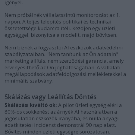
igényel.
Nem próbálnék vállalatszintű monitorozást az 1.
napon. A teljes telepítés politikai és technikai
összetettsége kudarcra ítéli. Kezdjen egy üzleti
egységgel, bizonyítsa a modellt, majd bővítsen.
Nem bíznék a fogyasztói AI eszközök adatvédelmi
szabályzataiban. "Nem tanítunk az Ön adatain"
marketing állítás, nem szerződési garancia, amely
érvényesíthető az Ön joghatóságában. A vállalati
megállapodások adatfeldolgozási mellékletekkel a
minimális szabvány.
Skálázás vagy Leállítás Döntés
Skálázási kiváltó ok:
A pilot üzleti egység eléri a
80%-os csökkenést az árnyék AI használatban a
jogosulatlan eszközök irányába, és nulla anyagi
adatkitetési incidenst demonstrál 90 nap alatt.
Bővítés minden üzleti egységre sorozatosan.