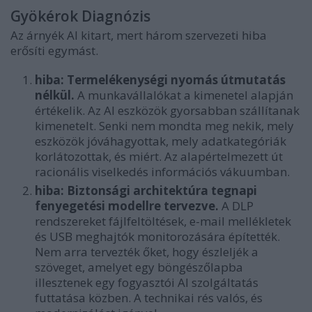
Gyökérok Diagnózis
Az árnyék AI kitart, mert három szervezeti hiba
erősíti egymást.
hiba: Termelékenységi nyomás útmutatás
nélkül.
A munkavállalókat a kimenetel alapján
értékelik. Az AI eszközök gyorsabban szállítanak
kimenetelt. Senki nem mondta meg nekik, mely
eszközök jóváhagyottak, mely adatkategóriák
korlátozottak, és miért. Az alapértelmezett út
racionális viselkedés információs vákuumban.
hiba: Biztonsági architektúra tegnapi
fenyegetési modellre tervezve.
A DLP
rendszereket fájlfeltöltések, e-mail mellékletek
és USB meghajtók monitorozására építették.
Nem arra tervezték őket, hogy észleljék a
szöveget, amelyet egy böngészőlapba
illesztenek egy fogyasztói AI szolgáltatás
futtatása közben. A technikai rés valós, és