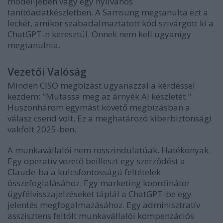
modelljében vagy egy nyilvános
tanítóadatkészletben. A Samsung megtanulta ezt a
leckét, amikor szabadalmaztatott kód szivárgott ki a
ChatGPT-n keresztül. Önnek nem kell ugyanígy
megtanulnia.
Vezetői Valóság
Minden CISO megbízást ugyanazzal a kérdéssel
kezdem: "Mutassa meg az árnyék AI készletét."
Huszonhárom egymást követő megbízásban a
válasz csend volt. Ez a meghatározó kiberbiztonsági
vakfolt 2025-ben.
A munkavállalói nem rosszindulatúak. Hatékonyak.
Egy operatív vezető beilleszt egy szerződést a
Claude-ba a kulcsfontosságú feltételek
összefoglalásához. Egy marketing koordinátor
ügyfélvisszajelzéseket táplál a ChatGPT-be egy
jelentés megfogalmazásához. Egy adminisztratív
asszisztens feltölt munkavállalói kompenzációs