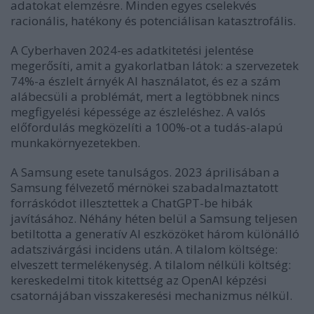
adatokat elemzésre. Minden egyes cselekvés
racionális, hatékony és potenciálisan katasztrofális.
A Cyberhaven 2024-es adatkitetési jelentése
megerősíti, amit a gyakorlatban látok: a szervezetek
74%-a észlelt árnyék AI használatot, és ez a szám
alábecsüli a problémát, mert a legtöbbnek nincs
megfigyelési képessége az észleléshez. A valós
előfordulás megközelíti a 100%-ot a tudás-alapú
munkakörnyezetekben.
A Samsung esete tanulságos. 2023 áprilisában a
Samsung félvezető mérnökei szabadalmaztatott
forráskódot illesztettek a ChatGPT-be hibák
javításához. Néhány héten belül a Samsung teljesen
betiltotta a generatív AI eszközöket három különálló
adatszivárgási incidens után. A tilalom költsége:
elveszett termelékenység. A tilalom nélküli költség:
kereskedelmi titok kitettség az OpenAI képzési
csatornájában visszakeresési mechanizmus nélkül.