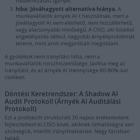
modernizálást igényel.
hiba: Jóváhagyott alternatíva hiánya.
A
munkavállalók árnyék AI-t használnak, mert a
jóváhagyott AI nem elérhető, nem hozzáférhető,
vagy alacsonyabb minőségű. A CISO, aki blokkol
engedélyezés nélkül, nagyobb árnyékproblémát
teremt, mint amit megpróbált megoldani.
A gyökékok nem irányítási hiba, nem a
munkavállalók rosszhiszeműsége. Javítsa meg az
irányítást, és az árnyék AI mennyisége 60-80%-kal
csökken.
Döntési Keretrendszer: A Shadow AI
Audit Protokoll (Árnyék AI Auditálási
Protokoll)
Ezt a protokollt strukturált 30 napos értékelésként
fejlesztettem ki CISO-knak, akiknek láthatóságra van
szükségük, mielőtt irányíthatnának. Négy fázisban
halad.