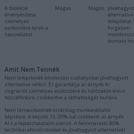
A blokkok
Magas
Magas
Jóváhagyot
érvényesítése
alternatíva
személyes
telepítése;
eszközökre tereli a
forgalom
használatot
monitorozá
domain hoz
Amit Nem Tennék
Nem telepítenék blokkolási szabályokat jóváhagyott
alternatíva nélkül. Ez garantálja az árnyék AI
migrációt személyes eszközökre és hálózaton kívüli
hozzáférésre, csökkentve a láthatóságát nullára.
Nem támaszkodnék kizárólag munkavállalói
képzésre. A képzés 15-20%-kal csökkenti az árnyék
AI-t a tapasztalataim szerint. A fennmaradó 80%
technikai ellenőrzéseket és jóváhagyott alternatívát