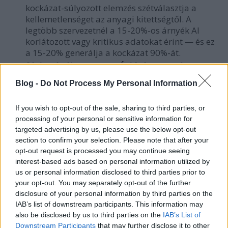
kockázat-súlyozott elemzés szétválasztja a
kellemetlenséget az anyagi kitettségtől. A
legtöbb szervezetnél a 15-20%-os árnyék AI
korlátozott vagy kritikus adatokat érint — és ez
a 15-20% generálja a kockázat 90%-át.
fázis: Jóváhagyott AI Átjáró Tervezés (15-30.
nap)
Válasszon ki és konfiguráljon egy
Blog -
Do Not Process My Personal Information
jóváhagyott vállalati AI átjárót: SSO
integrációval, DLP-vel, audit naplózással,
If you wish to opt-out of the sale, sharing to third parties, or
prompt-szintű monitorozással és szerződési
processing of your personal or sensitive information for
feltételekkel, amelyek tiltják modell tanítását az
targeted advertising by us, please use the below opt-out
Ön adatain. Üzembe helyezés az elfogadható
section to confirm your selection. Please note that after your
használati szabályzatokkal együtt a blokkolás
opt-out request is processed you may continue seeing
előtt.
interest-based ads based on personal information utilized by
us or personal information disclosed to third parties prior to
Minimálisan Életképes Akció: 30 Napos
your opt-out. You may separately opt-out of the further
Pilot Specifikáció
disclosure of your personal information by third parties on the
IAB’s list of downstream participants. This information may
Elem
Specifikáció
also be disclosed by us to third parties on the
IAB’s List of
Downstream Participants
that may further disclose it to other