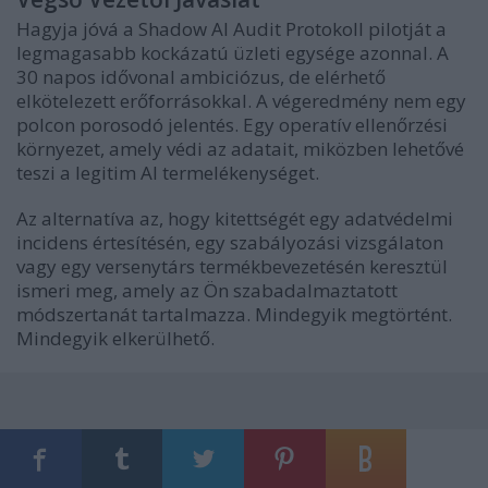
Hagyja jóvá a Shadow AI Audit Protokoll pilotját a
legmagasabb kockázatú üzleti egysége azonnal. A
30 napos idővonal ambiciózus, de elérhető
elkötelezett erőforrásokkal. A végeredmény nem egy
polcon porosodó jelentés. Egy operatív ellenőrzési
környezet, amely védi az adatait, miközben lehetővé
teszi a legitim AI termelékenységet.
Az alternatíva az, hogy kitettségét egy adatvédelmi
incidens értesítésén, egy szabályozási vizsgálaton
vagy egy versenytárs termékbevezetésén keresztül
ismeri meg, amely az Ön szabadalmaztatott
módszertanát tartalmazza. Mindegyik megtörtént.
Mindegyik elkerülhető.