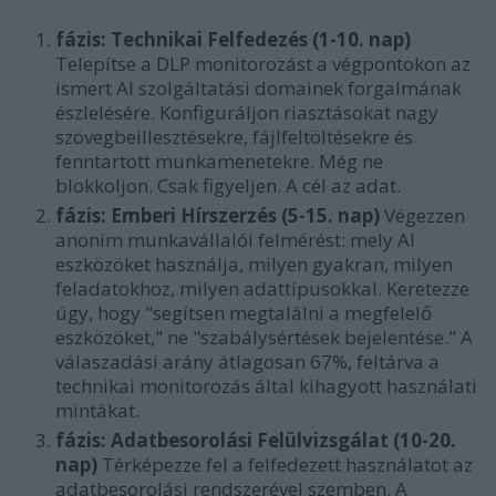
fázis: Technikai Felfedezés (1-10. nap)
Telepítse a DLP monitorozást a végpontokon az
ismert AI szolgáltatási domainek forgalmának
észlelésére. Konfiguráljon riasztásokat nagy
szövegbeillesztésekre, fájlfeltöltésekre és
fenntartott munkamenetekre. Még ne
blokkoljon. Csak figyeljen. A cél az adat.
fázis: Emberi Hírszerzés (5-15. nap)
Végezzen
anonim munkavállalói felmérést: mely AI
eszközöket használja, milyen gyakran, milyen
feladatokhoz, milyen adattípusokkal. Keretezze
úgy, hogy "segítsen megtalálni a megfelelő
eszközöket," ne "szabálysértések bejelentése." A
válaszadási arány átlagosan 67%, feltárva a
technikai monitorozás által kihagyott használati
mintákat.
fázis: Adatbesorolási Felülvizsgálat (10-20.
nap)
Térképezze fel a felfedezett használatot az
adatbesorolási rendszerével szemben. A