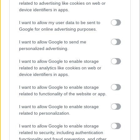
**3. hét**
Jóváhagyott AI átjáró
related to advertising like cookies on web or
architektúra tervezése;
device identifiers in apps.
elfogadható használati
I want to allow my user data to be sent to
szabályzat tervezete
Google for online advertising purposes.
**4. hét**
Megállapítások
I want to allow Google to send me
prezentálása a
personalized advertising.
vezetőségnek; jóváhagyott
átjáró üzembe helyezése;
I want to allow Google to enable storage
érvényesítési tervezés
related to analytics like cookies on web or
kezdete
device identifiers in apps.
**Siker Mutató**
100%-os láthatóság az AI
I want to allow Google to enable storage
eszközhasználatba; 80%-os
related to functionality of the website or app.
csökkenés az árnyék AI-
ban a jogosulatlan
I want to allow Google to enable storage
eszközök irányába 60
related to personalization.
napon belül
I want to allow Google to enable storage
**Költségvetés**
15-25 ezer dollár belső
related to security, including authentication
munkaerő; szoftver
functionality and fraud prevention, and other