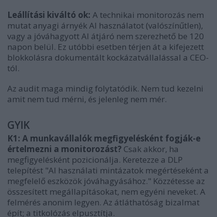
Leállítási kiváltó ok:
A technikai monitorozás nem
mutat anyagi árnyék AI használatot (valószínűtlen),
vagy a jóváhagyott AI átjáró nem szerezhető be 120
napon belül. Ez utóbbi esetben térjen át a kifejezett
blokkolásra dokumentált kockázatvállalással a CEO-
tól.
Az audit maga mindig folytatódik. Nem tud kezelni
amit nem tud mérni, és jelenleg nem mér.
GYIK
K1: A munkavállalók megfigyelésként fogják-e
értelmezni a monitorozást?
Csak akkor, ha
megfigyelésként pozicionálja. Keretezze a DLP
telepítést "AI használati mintázatok megértéseként a
megfelelő eszközök jóváhagyásához." Közzétesse az
összesített megállapításokat, nem egyéni neveket. A
felmérés anonim legyen. Az átláthatóság bizalmat
épít; a titkolózás elpusztítja.