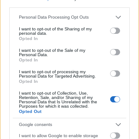
**Hatókör**
Egy üzleti egység (100-500
third parties.
munkavállaló)
Please note that this website/app uses one or more Google
Personal Data Processing Opt Outs
**Csapat**
CISO + egy biztonsági
services and may gather and store information including but
mérnök + egy HR partner
not limited to your visit or usage behaviour. You may click to
I want to opt-out of the Sharing of my
personal data.
grant or deny consent to Google and its third-party tags to
Opted In
**Eredmény**
Árnyék AI kitettségi
use your data for below specified purposes in below Google
jelentés + jóváhagyott AI
consent section.
I want to opt-out of the Sale of my
átjáró javaslat
Personal Data.
Opted In
**1. hét**
DLP monitorozás telepítése
I want to opt-out of processing my
AI szolgáltatási
Personal Data for Targeted Advertising.
domainekhez; anonim
Opted In
munkavállalói felmérés
I want to opt-out of Collection, Use,
indítása
Retention, Sale, and/or Sharing of my
Personal Data that Is Unrelated with the
Purposes for which it was collected.
**2. hét**
Forgalmi adatok gyűjtése
Opted Out
és elemzése; felfedezett
használat besorolása
Google consents
adatérzékenység szerint
I want to allow Google to enable storage