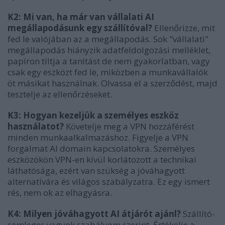
K2: Mi van, ha már van vállalati AI
megállapodásunk egy szállítóval?
Ellenőrizze, mit
fed le valójában az a megállapodás. Sok "vállalati"
megállapodás hiányzik adatfeldolgozási melléklet,
papíron tiltja a tanítást de nem gyakorlatban, vagy
csak egy eszközt fed le, miközben a munkavállalók
öt másikat használnak. Olvassa el a szerződést, majd
tesztelje az ellenőrzéseket.
K3: Hogyan kezeljük a személyes eszköz
használatot?
Követelje meg a VPN hozzáférést
minden munkaalkalmazáshoz. Figyelje a VPN
forgalmat AI domain kapcsolatokra. Személyes
eszközökön VPN-en kívül korlátozott a technikai
láthatósága, ezért van szükség a jóváhagyott
alternatívára és világos szabályzatra. Ez egy ismert
rés, nem ok az elhagyásra.
K4: Milyen jóváhagyott AI átjárót ajánl?
Szállító-
semleges vagyok szabályom szerint. Értékelje a