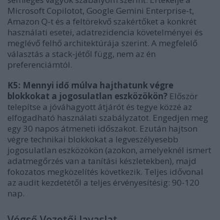
Microsoft Copilotot, Google Gemini Enterprise-t,
Amazon Q-t és a feltörekvő szakértőket a konkrét
használati esetei, adatrezidencia követelményei és
meglévő felhő architektúrája szerint. A megfelelő
választás a stack-jétől függ, nem az én
preferenciámtól.
K5: Mennyi idő múlva hajthatunk végre
blokkokat a jogosulatlan eszközökön?
Először
telepítse a jóváhagyott átjárót és tegye közzé az
elfogadható használati szabályzatot. Engedjen meg
egy 30 napos átmeneti időszakot. Ezután hajtson
végre technikai blokkokat a legveszélyesebb
jogosulatlan eszközökön (azokon, amelyeknél ismert
adatmegőrzés van a tanítási készletekben), majd
fokozatos megközelítés következik. Teljes idővonal
az audit kezdetétől a teljes érvényesítésig: 90-120
nap.
Végső Vezetői Javaslat