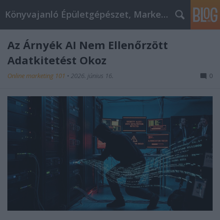
Könyvajanló Épületgépészet, Marketing témákban
Az Árnyék AI Nem Ellenőrzött
Adatkitetést Okoz
Online marketing 101
•
2026. június 16.
0