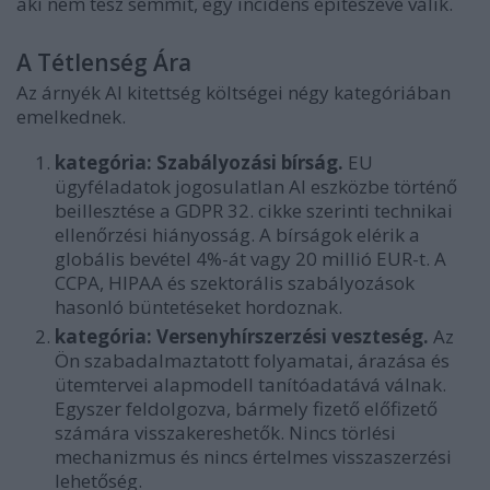
aki nem tesz semmit, egy incidens építészevé válik.
A Tétlenség Ára
Az árnyék AI kitettség költségei négy kategóriában
emelkednek.
kategória: Szabályozási bírság.
EU
ügyféladatok jogosulatlan AI eszközbe történő
beillesztése a GDPR 32. cikke szerinti technikai
ellenőrzési hiányosság. A bírságok elérik a
globális bevétel 4%-át vagy 20 millió EUR-t. A
CCPA, HIPAA és szektorális szabályozások
hasonló büntetéseket hordoznak.
kategória: Versenyhírszerzési veszteség.
Az
Ön szabadalmaztatott folyamatai, árazása és
ütemtervei alapmodell tanítóadatává válnak.
Egyszer feldolgozva, bármely fizető előfizető
számára visszakereshetők. Nincs törlési
mechanizmus és nincs értelmes visszaszerzési
lehetőség.