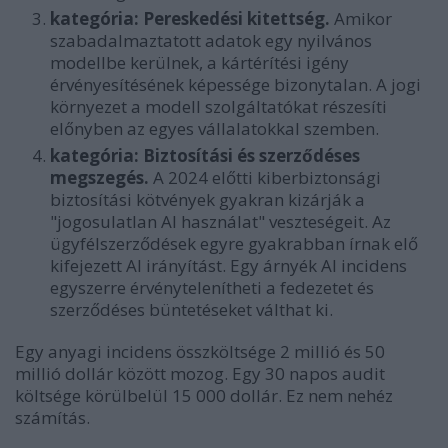
kategória: Pereskedési kitettség.
Amikor
szabadalmaztatott adatok egy nyilvános
modellbe kerülnek, a kártérítési igény
érvényesítésének képessége bizonytalan. A jogi
környezet a modell szolgáltatókat részesíti
előnyben az egyes vállalatokkal szemben.
kategória: Biztosítási és szerződéses
megszegés.
A 2024 előtti kiberbiztonsági
biztosítási kötvények gyakran kizárják a
"jogosulatlan AI használat" veszteségeit. Az
ügyfélszerződések egyre gyakrabban írnak elő
kifejezett AI irányítást. Egy árnyék AI incidens
egyszerre érvénytelenítheti a fedezetet és
szerződéses büntetéseket válthat ki.
Egy anyagi incidens összköltsége 2 millió és 50
millió dollár között mozog. Egy 30 napos audit
költsége körülbelül 15 000 dollár. Ez nem nehéz
számítás.