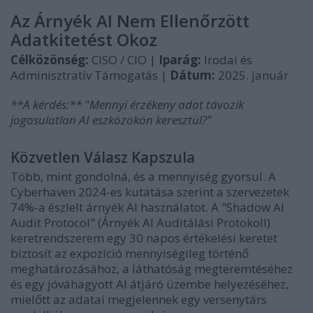
Az Árnyék AI Nem Ellenőrzött
Adatkitetést Okoz
Célközönség:
CISO / CIO |
Iparág:
Irodai és
Adminisztratív Támogatás |
Dátum:
2025. január
**A kérdés:** "Mennyi érzékeny adat távozik
jogosulatlan AI eszközökön keresztül?"
Közvetlen Válasz Kapszula
Több, mint gondolná, és a mennyiség gyorsul. A
Cyberhaven 2024-es kutatása szerint a szervezetek
74%-a észlelt árnyék AI használatot. A "Shadow AI
Audit Protocol" (Árnyék AI Auditálási Protokoll)
keretrendszerem egy 30 napos értékelési keretet
biztosít az expozíció mennyiségileg történő
meghatározásához, a láthatóság megteremtéséhez
és egy jóváhagyott AI átjáró üzembe helyezéséhez,
mielőtt az adatai megjelennek egy versenytárs