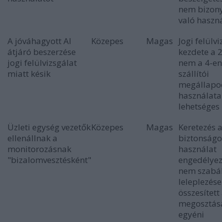
nem bizony
való haszn
A jóváhagyott AI
Közepes
Magas
Jogi felülv
átjáró beszerzése
kezdete a 2
jogi felülvizsgálat
nem a 4-en
miatt késik
szállítói
megállapo
használata
lehetséges
Üzleti egység vezetők
Közepes
Magas
Keretezés 
ellenállnak a
biztonságo
monitorozásnak
használat
"bizalomvesztésként"
engedélyez
nem szabál
leleplezése
összesített
megosztás
egyéni