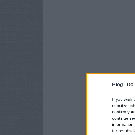
Blog -
Do 
If you wish 
sensitive in
confirm you
continue se
information 
further disc