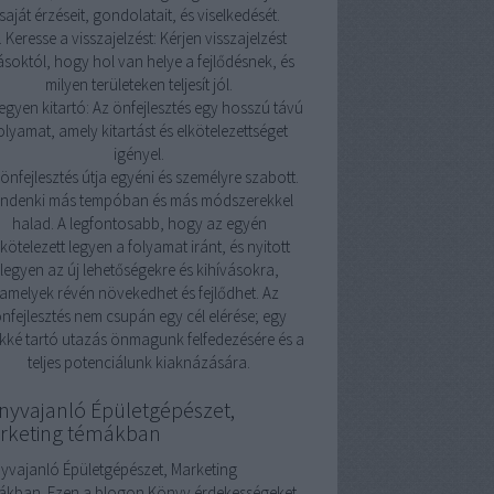
saját érzéseit, gondolatait, és viselkedését.
. Keresse a visszajelzést: Kérjen visszajelzést
soktól, hogy hol van helye a fejlődésnek, és
milyen területeken teljesít jól.
Legyen kitartó: Az önfejlesztés egy hosszú távú
olyamat, amely kitartást és elkötelezettséget
igényel.
önfejlesztés útja egyéni és személyre szabott.
indenki más tempóban és más módszerekkel
halad. A legfontosabb, hogy az egyén
lkötelezett legyen a folyamat iránt, és nyitott
legyen az új lehetőségekre és kihívásokra,
amelyek révén növekedhet és fejlődhet. Az
nfejlesztés nem csupán egy cél elérése; egy
kké tartó utazás önmagunk felfedezésére és a
teljes potenciálunk kiaknázására.
nyvajanló Épületgépészet,
rketing témákban
yvajanló Épületgépészet, Marketing
ákban. Ezen a blogon Könyv érdekességeket,