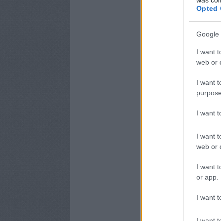
Opted 
Google 
I want t
web or d
I want t
purpose
I want 
I want t
web or d
I want t
or app.
I want t
I want t