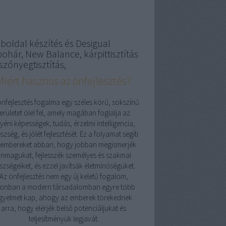
boldal készítés és Desigual
pohár, New Balance, kárpittisztítás
szőnyegtisztítás,
Miért hasznos az önfejlesztés?
önfejlesztés fogalma egy széles körű, sokszínű
területet ölel fel, amely magában foglalja az
yéni képességek, tudás, érzelmi intelligencia,
szség, és jólét fejlesztését. Ez a folyamat segíti
 embereket abban, hogy jobban megismerjék
nmagukat, fejlesszék személyes és szakmai
szségeiket, és ezzel javítsák életminőségüket.
Az önfejlesztés nem egy új keletű fogalom,
onban a modern társadalomban egyre több
igyelmet kap, ahogy az emberek törekednek
arra, hogy elérjék belső potenciáljukat és
teljesítményük legjavát.