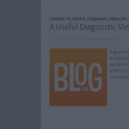
Címkék
»
A_Useful_Diagnostic_View_for_
A Useful Diagnostic Vie
2026. május 28.
-
Online marketing 101
A good dia
A company 
symptom, 
Róth's S-I
to exami