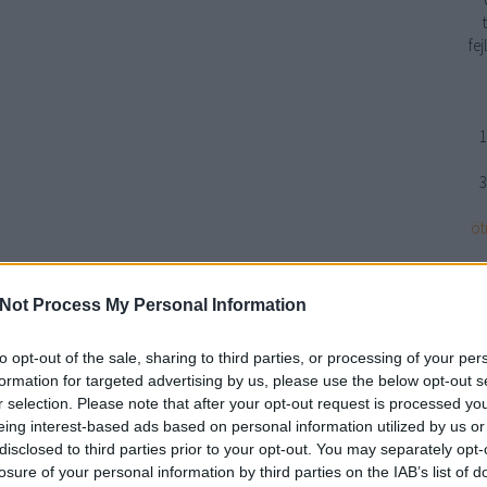
fe
1
3
öt
Not Process My Personal Information
n
to opt-out of the sale, sharing to third parties, or processing of your per
formation for targeted advertising by us, please use the below opt-out s
r selection. Please note that after your opt-out request is processed y
eing interest-based ads based on personal information utilized by us or
disclosed to third parties prior to your opt-out. You may separately opt-
losure of your personal information by third parties on the IAB’s list of
BWT