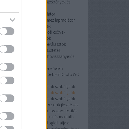
szekrények és tartozékai
szekrények és
tartozékai
acéllemez lapradiátor
céllemez lapradiátor
acéllemez lapradiátor
szénacél csövek
szénacél csövek
szénacél csövek
iszapleválasztók
iszapleválasztók
iszapleválasztók
hővisszanyerős szellőztetés
hővisszanyerős szellőztetés
hővisszanyerős
szellőztetés
Geberit Duofix WC szerelőelem
erit Duofix WC szerelőelem
Geberit Duofix WC
szerelőelem
oneywell helyiségtermosztátok szabályzók
oneywell helyiségtermosztátok szabályzók
oneywell helyiségtermosztátok szabályzók
Pozitív hatás az egészségre: Az önfejlesztés az
észségesebb életmódra való összpontosítás
révén javíthatja az egyén fizikai és mentális
egészségét. Ez magában foglalhatja a
álkozás, a testmozgás, a stresszkezelés, és az