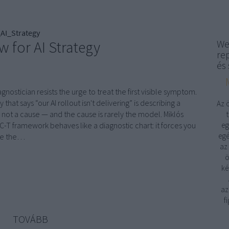
AI_Strategy
w for AI Strategy
We
re
és 
gnostician resists the urge to treat the first visible symptom.
that says “our AI rollout isn't delivering” is describing a
Az 
not a cause — and the cause is rarely the model. Miklós
-C-T framework behaves like a diagnostic chart: it forces you
eg
egé
ne the…
az
ö
ké
az
f
TOVÁBB