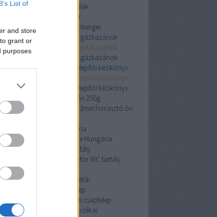
B’s List of
vízlágyító készülék
rothenberger
rothenberger
rothenberger
er and store
Viessmann kondenzációs gázkazánok
to grant or
Viessmann kondenzációs gázkazánok
ed purposes
Viessmann kondenzációs gázkazánok
iston Clas One System 24 telepítői kézikönyv
iston Clas One System 24 telepítői kézikönyv
iston Clas One System 24 telepítői kézikönyv
cin 3mm forrasztó ón 250g
 3mm forrasztó ón 250g
cin 3mm forrasztó ón
250g
Pipelife Hungária
Pipelife Hungária
Pipelife Hungária
dömötör WC tartály
dömötör WC tartály
dömötör WC tartály
érzékelők
érzékelők
érzékelők
Mofem csaptelep
Mofem csaptelep
Mofem csaptelep
szekrények és tartozékai