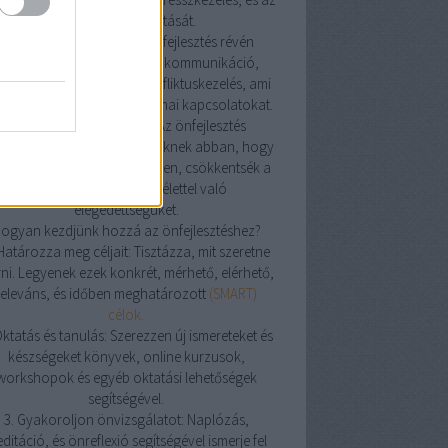
alvásminőség javítását.
4. Jobb kapcsolatok: Az önfejlesztés révén
avulhat az emberek közötti kommunikáció,
atikus képességek, és konfliktuskezelés, ami
sítheti a személyes és szakmai kapcsolatokat.
5. Tudatosság és jelenlét: Az önfejlesztés
korlása segíthet az embereknek abban, hogy
atosabban éljenek a jelenben, csökkentsék a
stresszt és növeljék az élettel való
elégedettségüket.
ogyan kezdjünk hozzá az önfejlesztéshez?
 Határozza meg céljait: Tisztázza, mit szeretne
rni. Legyenek ezek konkrét, mérhető, elérhető,
releváns, és időben meghatározott
(SMART)
célok.
Oktatás és tanulás: Szerezzen új ismereteket és
készségeket könyvek, online kurzusok,
workshopok és egyéb oktatási lehetőségek
segítségével.
3. Gyakoroljon önvizsgálatot: Naplózás,
ditáció, és önreflexió segítségével ismerje fel