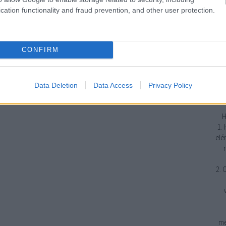
cation functionality and fraud prevention, and other user protection.
j
emp
CONFIRM
erő
gya
tud
Data Deletion
Data Access
Privacy Policy
H
1.
elé
2. 
me