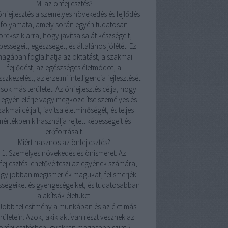
Mi az önfejlesztés?
önfejlesztés a személyes növekedés és fejlődés
folyamata, amely során egyén tudatosan
örekszik arra, hogy javítsa saját készségeit,
pességeit, egészségét, és általános jólétét. Ez
agában foglalhatja az oktatást, a szakmai
fejlődést, az egészséges életmódot, a
sszkezelést, az érzelmi intelligencia fejlesztését
 sok más területet. Az önfejlesztés célja, hogy
 egyén elérje vagy megközelítse személyes és
zakmai céljait, javítsa életminőségét, és teljes
mértékben kihasználja rejtett képességeit és
erőforrásait.
Miért hasznos az önfejlesztés?
1. Személyes növekedés és önismeret: Az
fejlesztés lehetővé teszi az egyének számára,
gy jobban megismerjék magukat, felismerjék
sségeiket és gyengeségeiket, és tudatosabban
alakítsák életüket.
 Jobb teljesítmény a munkában és az élet más
erületein: Azok, akik aktívan részt vesznek az
önfejlesztésben, gyakran magasabb szintű