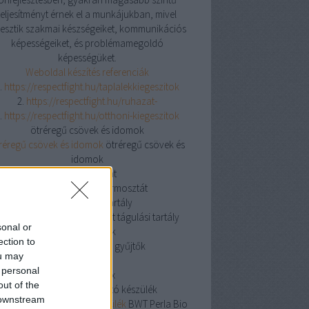
teljesítményt érnek el a munkájukban, mivel
jlesztik szakmai készségeiket, kommunikációs
képességeiket, és problémamegoldó
képességüket.
Weboldal készítés referenciák
.
https://respectfight.hu/taplalekkiegeszitok
2.
https://respectfight.hu/ruhazat-
.
https://respectfight.hu/otthoni-kiegeszitok
ötréregű csövek és idomok
réregű csövek és idomok
ötréregű csövek és
idomok
csőtermosztát
csőtermosztát
csőtermosztát
nyitott tágulási tartály
yitott tágulási tartály
nyitott tágulási tartály
sonal or
osztó gyűjtők
ection to
osztó gyűjtők
osztó gyűjtők
ou may
knipex
 personal
knipex
knipex
out of the
BWT Perla Bio vízlágyító készülék
 downstream
 Perla Bio vízlágyító készülék
BWT Perla Bio