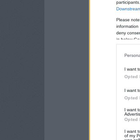
participants
Downstream 
Please note
information 
deny consent
in below Go
Persona
I want t
Opted 
I want t
Opted 
I want 
Advertis
Opted 
I want t
of my P
was col