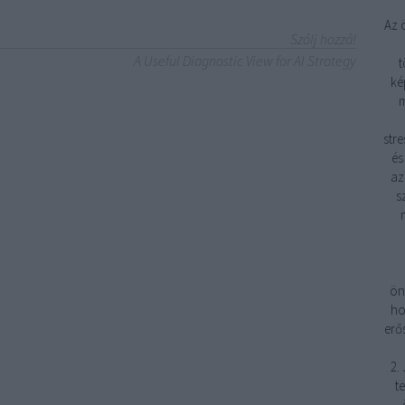
Az 
Szólj hozzá!
A Useful Diagnostic View for AI Strategy
t
ké
m
stre
és
az
s
ön
ho
erő
2.
t