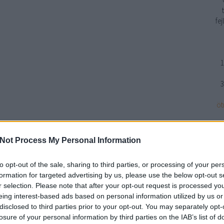
fe
1
3
öt
Not Process My Personal Information
n
to opt-out of the sale, sharing to third parties, or processing of your per
formation for targeted advertising by us, please use the below opt-out s
r selection. Please note that after your opt-out request is processed y
eing interest-based ads based on personal information utilized by us or
disclosed to third parties prior to your opt-out. You may separately opt-
losure of your personal information by third parties on the IAB’s list of
BWT