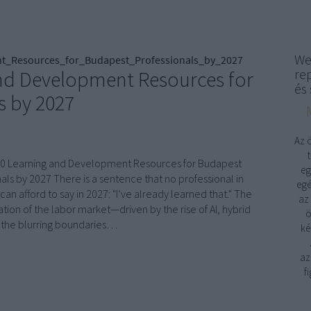
We
_Resources_for_Budapest_Professionals_by_2027
re
nd Development Resources for
és 
s by 2027
Az 
0 Learning and Development Resources for Budapest
eg
als by 2027 There is a sentence that no professional in
egé
an afford to say in 2027: "I’ve already learned that." The
az
tion of the labor market—driven by the rise of AI, hybrid
ö
 the blurring boundaries…
ké
az
f