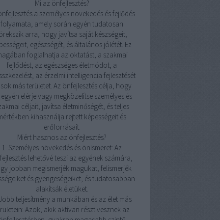
Mi az önfejlesztés?
önfejlesztés a személyes növekedés és fejlődés
folyamata, amely során egyén tudatosan
örekszik arra, hogy javítsa saját készségeit,
pességeit, egészségét, és általános jólétét. Ez
agában foglalhatja az oktatást, a szakmai
fejlődést, az egészséges életmódot, a
sszkezelést, az érzelmi intelligencia fejlesztését
 sok más területet. Az önfejlesztés célja, hogy
 egyén elérje vagy megközelítse személyes és
zakmai céljait, javítsa életminőségét, és teljes
mértékben kihasználja rejtett képességeit és
erőforrásait.
Miért hasznos az önfejlesztés?
1. Személyes növekedés és önismeret: Az
fejlesztés lehetővé teszi az egyének számára,
gy jobban megismerjék magukat, felismerjék
sségeiket és gyengeségeiket, és tudatosabban
alakítsák életüket.
 Jobb teljesítmény a munkában és az élet más
erületein: Azok, akik aktívan részt vesznek az
önfejlesztésben, gyakran magasabb szintű