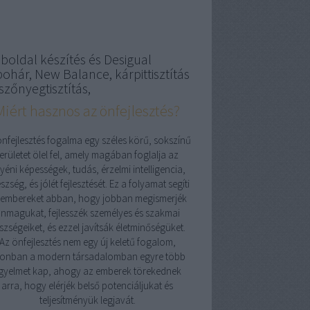
boldal készítés és Desigual
pohár, New Balance, kárpittisztítás
szőnyegtisztítás,
Miért hasznos az önfejlesztés?
önfejlesztés fogalma egy széles körű, sokszínű
területet ölel fel, amely magában foglalja az
yéni képességek, tudás, érzelmi intelligencia,
szség, és jólét fejlesztését. Ez a folyamat segíti
 embereket abban, hogy jobban megismerjék
nmagukat, fejlesszék személyes és szakmai
szségeiket, és ezzel javítsák életminőségüket.
Az önfejlesztés nem egy új keletű fogalom,
onban a modern társadalomban egyre több
igyelmet kap, ahogy az emberek törekednek
arra, hogy elérjék belső potenciáljukat és
teljesítményük legjavát.