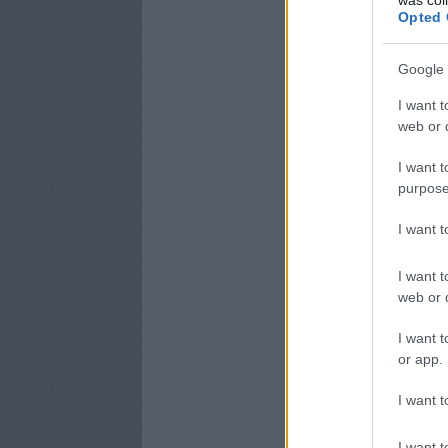
Opted 
Google 
I want t
web or d
I want t
purpose
I want 
I want t
web or d
I want t
or app.
I want t
I want t