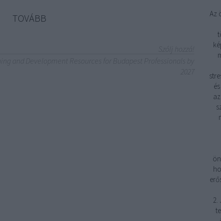
Az 
TOVÁBB
t
ké
Szólj hozzá!
m
ning and Development Resources for Budapest Professionals by
2027
stre
és
az
s
ön
ho
erő
2.
t