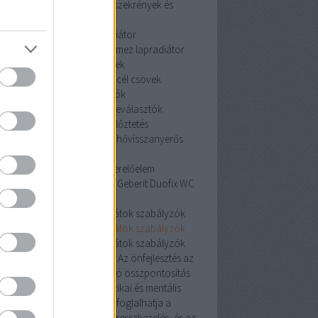
szekrények és tartozékai
szekrények és
tartozékai
acéllemez lapradiátor
céllemez lapradiátor
acéllemez lapradiátor
szénacél csövek
szénacél csövek
szénacél csövek
iszapleválasztók
iszapleválasztók
iszapleválasztók
hővisszanyerős szellőztetés
hővisszanyerős szellőztetés
hővisszanyerős
szellőztetés
Geberit Duofix WC szerelőelem
erit Duofix WC szerelőelem
Geberit Duofix WC
szerelőelem
oneywell helyiségtermosztátok szabályzók
oneywell helyiségtermosztátok szabályzók
oneywell helyiségtermosztátok szabályzók
Pozitív hatás az egészségre: Az önfejlesztés az
észségesebb életmódra való összpontosítás
révén javíthatja az egyén fizikai és mentális
egészségét. Ez magában foglalhatja a
álkozás, a testmozgás, a stresszkezelés, és az