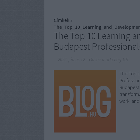
Címkék
»
The_Top_10_Learning_and_Development
The Top 10 Learning a
Budapest Professional
2026. június 12.
-
Online marketing 101
The Top 1
Profession
Budapest c
transforma
work, and