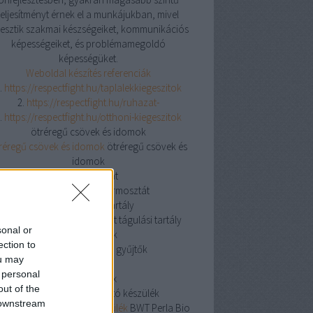
teljesítményt érnek el a munkájukban, mivel
jlesztik szakmai készségeiket, kommunikációs
képességeiket, és problémamegoldó
képességüket.
Weboldal készítés referenciák
.
https://respectfight.hu/taplalekkiegeszitok
2.
https://respectfight.hu/ruhazat-
.
https://respectfight.hu/otthoni-kiegeszitok
ötréregű csövek és idomok
réregű csövek és idomok
ötréregű csövek és
idomok
csőtermosztát
csőtermosztát
csőtermosztát
nyitott tágulási tartály
yitott tágulási tartály
nyitott tágulási tartály
sonal or
osztó gyűjtők
ection to
osztó gyűjtők
osztó gyűjtők
ou may
knipex
 personal
knipex
knipex
out of the
BWT Perla Bio vízlágyító készülék
 downstream
 Perla Bio vízlágyító készülék
BWT Perla Bio