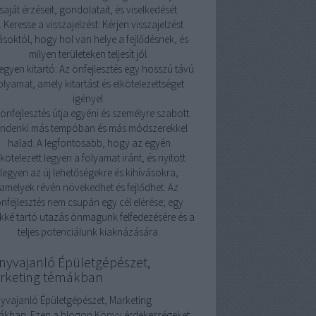
saját érzéseit, gondolatait, és viselkedését.
. Keresse a visszajelzést: Kérjen visszajelzést
soktól, hogy hol van helye a fejlődésnek, és
milyen területeken teljesít jól.
Legyen kitartó: Az önfejlesztés egy hosszú távú
olyamat, amely kitartást és elkötelezettséget
igényel.
önfejlesztés útja egyéni és személyre szabott.
indenki más tempóban és más módszerekkel
halad. A legfontosabb, hogy az egyén
lkötelezett legyen a folyamat iránt, és nyitott
legyen az új lehetőségekre és kihívásokra,
amelyek révén növekedhet és fejlődhet. Az
nfejlesztés nem csupán egy cél elérése; egy
kké tartó utazás önmagunk felfedezésére és a
teljes potenciálunk kiaknázására.
nyvajanló Épületgépészet,
rketing témákban
yvajanló Épületgépészet, Marketing
ákban. Ezen a blogon Könyv érdekességeket,