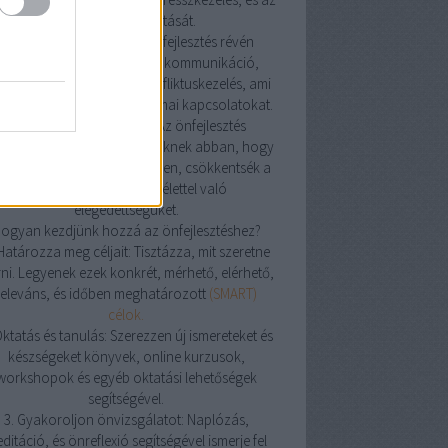
alvásminőség javítását.
4. Jobb kapcsolatok: Az önfejlesztés révén
avulhat az emberek közötti kommunikáció,
atikus képességek, és konfliktuskezelés, ami
sítheti a személyes és szakmai kapcsolatokat.
5. Tudatosság és jelenlét: Az önfejlesztés
korlása segíthet az embereknek abban, hogy
atosabban éljenek a jelenben, csökkentsék a
stresszt és növeljék az élettel való
elégedettségüket.
ogyan kezdjünk hozzá az önfejlesztéshez?
 Határozza meg céljait: Tisztázza, mit szeretne
rni. Legyenek ezek konkrét, mérhető, elérhető,
releváns, és időben meghatározott
(SMART)
célok.
Oktatás és tanulás: Szerezzen új ismereteket és
készségeket könyvek, online kurzusok,
workshopok és egyéb oktatási lehetőségek
segítségével.
3. Gyakoroljon önvizsgálatot: Naplózás,
ditáció, és önreflexió segítségével ismerje fel