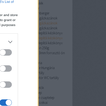
B’s List of
vízlágyító készülék
rothenberger
rothenberger
rothenberger
er and store
Viessmann kondenzációs gázkazánok
to grant or
Viessmann kondenzációs gázkazánok
ed purposes
Viessmann kondenzációs gázkazánok
iston Clas One System 24 telepítői kézikönyv
iston Clas One System 24 telepítői kézikönyv
iston Clas One System 24 telepítői kézikönyv
cin 3mm forrasztó ón 250g
 3mm forrasztó ón 250g
cin 3mm forrasztó ón
250g
Pipelife Hungária
Pipelife Hungária
Pipelife Hungária
dömötör WC tartály
dömötör WC tartály
dömötör WC tartály
érzékelők
érzékelők
érzékelők
Mofem csaptelep
Mofem csaptelep
Mofem csaptelep
szekrények és tartozékai