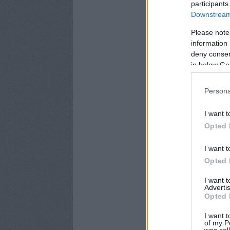
participants
Downstream 
Please note
information 
deny consent
in below Go
Persona
I want t
Opted 
I want t
Opted 
I want 
Advertis
Opted 
I want t
of my P
was col