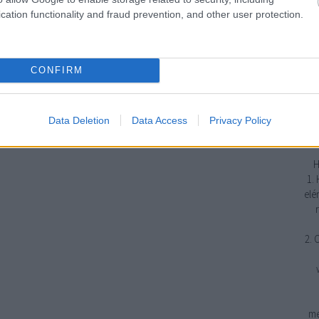
cation functionality and fraud prevention, and other user protection.
j
emp
CONFIRM
erő
gya
tud
Data Deletion
Data Access
Privacy Policy
H
1.
elé
2. 
me