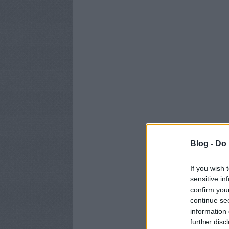
Blog -
Do 
If you wish 
sensitive in
confirm you
continue se
information 
further disc