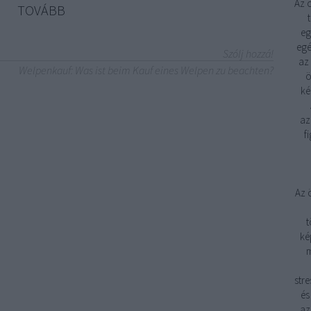
Az 
TOVÁBB
eg
egé
Szólj hozzá!
az
Welpenkauf: Was ist beim Kauf eines Welpen zu beachten?
ö
ké
az
f
Az 
t
ké
m
stre
és
az