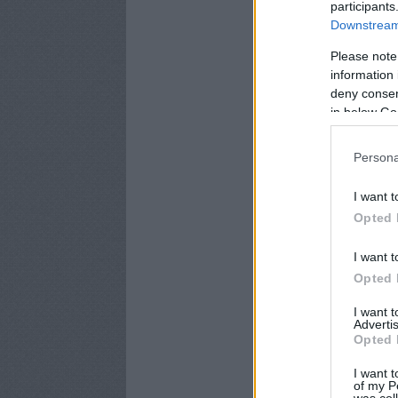
participants
Downstream 
Please note
information 
deny consent
in below Go
Persona
I want t
Opted 
I want t
Opted 
I want 
Advertis
Opted 
I want t
of my P
was col