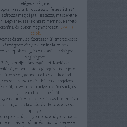
elégedettségüket.
ogyan kezdjünk hozzá az önfejlesztéshez?
 Határozza meg céljait: Tisztázza, mit szeretne
rni. Legyenek ezek konkrét, mérhető, elérhető,
releváns, és időben meghatározott
(SMART)
célok.
Oktatás és tanulás: Szerezzen új ismereteket és
készségeket könyvek, online kurzusok,
workshopok és egyéb oktatási lehetőségek
segítségével.
3. Gyakoroljon önvizsgálatot: Naplózás,
ditáció, és önreflexió segítségével ismerje fel
saját érzéseit, gondolatait, és viselkedését.
. Keresse a visszajelzést: Kérjen visszajelzést
soktól, hogy hol van helye a fejlődésnek, és
milyen területeken teljesít jól.
Legyen kitartó: Az önfejlesztés egy hosszú távú
olyamat, amely kitartást és elkötelezettséget
igényel.
önfejlesztés útja egyéni és személyre szabott.
indenki más tempóban és más módszerekkel