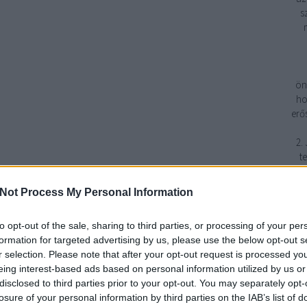
s
ön
ho
erő
2.
t
Not Process My Personal Information
fe
to opt-out of the sale, sharing to third parties, or processing of your per
formation for targeted advertising by us, please use the below opt-out s
r selection. Please note that after your opt-out request is processed y
1
eing interest-based ads based on personal information utilized by us or
disclosed to third parties prior to your opt-out. You may separately opt-
3
losure of your personal information by third parties on the IAB’s list of