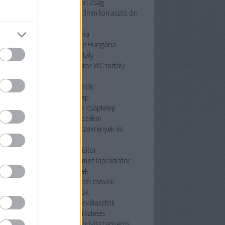
cin 3mm forrasztó ón 250g
 3mm forrasztó ón 250g
cin 3mm forrasztó ón
250g
Pipelife Hungária
Pipelife Hungária
Pipelife Hungária
dömötör WC tartály
dömötör WC tartály
dömötör WC tartály
érzékelők
érzékelők
érzékelők
Mofem csaptelep
Mofem csaptelep
Mofem csaptelep
szekrények és tartozékai
szekrények és tartozékai
szekrények és
tartozékai
acéllemez lapradiátor
céllemez lapradiátor
acéllemez lapradiátor
szénacél csövek
szénacél csövek
szénacél csövek
iszapleválasztók
iszapleválasztók
iszapleválasztók
hővisszanyerős szellőztetés
hővisszanyerős szellőztetés
hővisszanyerős