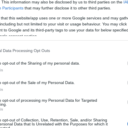
. This information may also be disclosed by us to third parties on the
IA
öt
Participants
that may further disclose it to other third parties.
 that this website/app uses one or more Google services and may gath
including but not limited to your visit or usage behaviour. You may click 
 to Google and its third-party tags to use your data for below specifi
n
ogle consent section.
l Data Processing Opt Outs
o opt-out of the Sharing of my personal data.
BWT
In
o opt-out of the Sale of my Personal Data.
In
to opt-out of processing my Personal Data for Targeted
ing.
In
Ar
Ar
o opt-out of Collection, Use, Retention, Sale, and/or Sharing
Ar
ersonal Data that Is Unrelated with the Purposes for which it
lected.