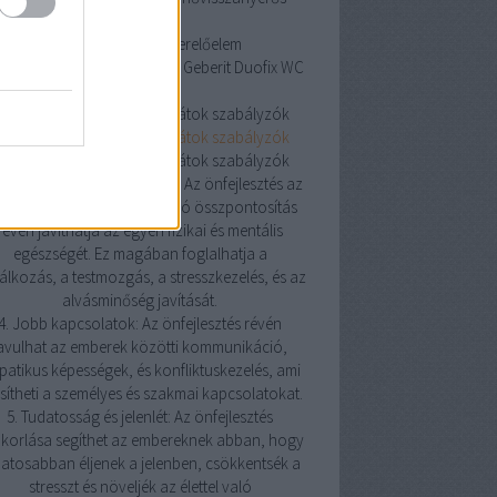
szellőztetés
Geberit Duofix WC szerelőelem
erit Duofix WC szerelőelem
Geberit Duofix WC
szerelőelem
oneywell helyiségtermosztátok szabályzók
oneywell helyiségtermosztátok szabályzók
oneywell helyiségtermosztátok szabályzók
Pozitív hatás az egészségre: Az önfejlesztés az
észségesebb életmódra való összpontosítás
révén javíthatja az egyén fizikai és mentális
egészségét. Ez magában foglalhatja a
álkozás, a testmozgás, a stresszkezelés, és az
alvásminőség javítását.
4. Jobb kapcsolatok: Az önfejlesztés révén
avulhat az emberek közötti kommunikáció,
atikus képességek, és konfliktuskezelés, ami
sítheti a személyes és szakmai kapcsolatokat.
5. Tudatosság és jelenlét: Az önfejlesztés
korlása segíthet az embereknek abban, hogy
atosabban éljenek a jelenben, csökkentsék a
stresszt és növeljék az élettel való