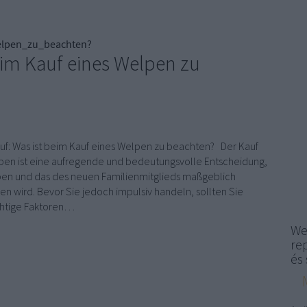
elpen_zu_beachten?
eim Kauf eines Welpen zu
f: Was ist beim Kauf eines Welpen zu beachten? Der Kauf
pen ist eine aufregende und bedeutungsvolle Entscheidung,
eben und das des neuen Familienmitglieds maßgeblich
en wird. Bevor Sie jedoch impulsiv handeln, sollten Sie
chtige Faktoren…
We
re
és 