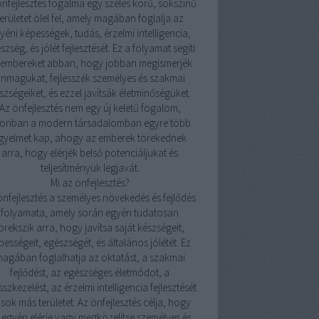
önfejlesztés fogalma egy széles körű, sokszínű
területet ölel fel, amely magában foglalja az
yéni képességek, tudás, érzelmi intelligencia,
szség, és jólét fejlesztését. Ez a folyamat segíti
 embereket abban, hogy jobban megismerjék
nmagukat, fejlesszék személyes és szakmai
szségeiket, és ezzel javítsák életminőségüket.
Az önfejlesztés nem egy új keletű fogalom,
onban a modern társadalomban egyre több
igyelmet kap, ahogy az emberek törekednek
arra, hogy elérjék belső potenciáljukat és
teljesítményük legjavát.
Mi az önfejlesztés?
önfejlesztés a személyes növekedés és fejlődés
folyamata, amely során egyén tudatosan
örekszik arra, hogy javítsa saját készségeit,
pességeit, egészségét, és általános jólétét. Ez
agában foglalhatja az oktatást, a szakmai
fejlődést, az egészséges életmódot, a
sszkezelést, az érzelmi intelligencia fejlesztését
 sok más területet. Az önfejlesztés célja, hogy
 egyén elérje vagy megközelítse személyes és