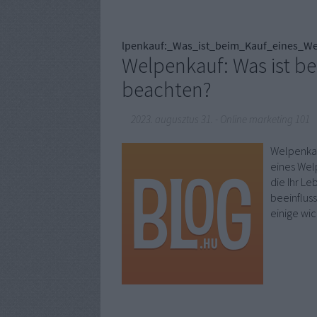
lpenkauf:_Was_ist_beim_Kauf_eines_W
Welpenkauf: Was ist b
beachten?
2023. augusztus 31.
-
Online marketing 101
Welpenkau
eines Wel
die Ihr L
beeinfluss
einige wi