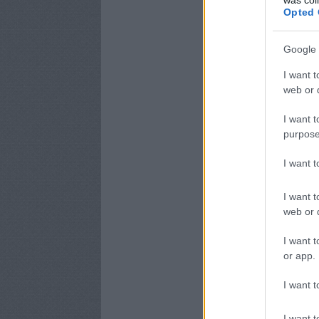
Opted 
Google 
I want t
web or d
I want t
purpose
I want 
I want t
web or d
I want t
or app.
I want t
I want t