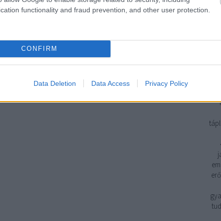
cation functionality and fraud prevention, and other user protection.
Geb
CONFIRM
H
H
H
3. 
Data Deletion
Data Access
Privacy Policy
eg
tápl
j
emp
erő
gya
tud