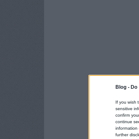
Blog -
Do 
If you wish 
sensitive in
confirm you
continue se
information 
further disc