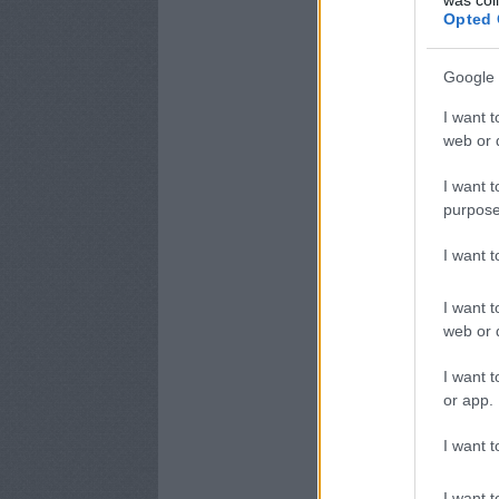
Opted 
Google 
I want t
web or d
I want t
purpose
I want 
I want t
web or d
I want t
or app.
I want t
I want t