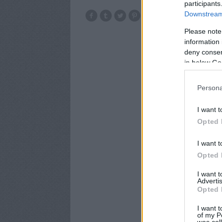
participants
Downstream 
Please note
information 
deny consent
in below Go
Persona
I want t
Opted 
I want t
Opted 
I want 
Advertis
Opted 
I want t
of my P
was col