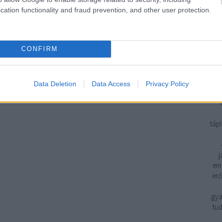
cation functionality and fraud prevention, and other user protection.
Geb
CONFIRM
H
H
H
3. 
Data Deletion
Data Access
Privacy Policy
eg
tápl
j
emp
erő
gya
tud