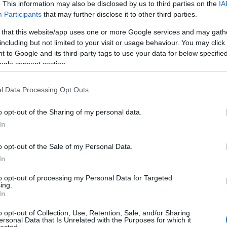
. This information may also be disclosed by us to third parties on the
IA
öt
Szólj hozzá!
Participants
that may further disclose it to other third parties.
roth miklos
sict
s-i-c-t
miklos roth
 that this website/app uses one or more Google services and may gath
including but not limited to your visit or usage behaviour. You may click 
 to Google and its third-party tags to use your data for below specifi
n
ogle consent section.
l Data Processing Opt Outs
o opt-out of the Sharing of my personal data.
BWT
In
o opt-out of the Sale of my Personal Data.
In
to opt-out of processing my Personal Data for Targeted
ing.
In
Ar
Ar
o opt-out of Collection, Use, Retention, Sale, and/or Sharing
Ar
ersonal Data that Is Unrelated with the Purposes for which it
lected.