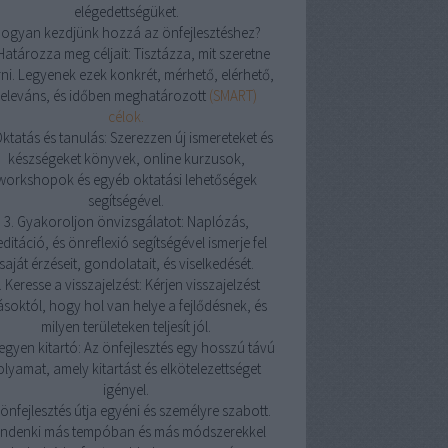
elégedettségüket.
ogyan kezdjünk hozzá az önfejlesztéshez?
 Határozza meg céljait: Tisztázza, mit szeretne
rni. Legyenek ezek konkrét, mérhető, elérhető,
releváns, és időben meghatározott
(SMART)
célok.
Oktatás és tanulás: Szerezzen új ismereteket és
készségeket könyvek, online kurzusok,
workshopok és egyéb oktatási lehetőségek
segítségével.
3. Gyakoroljon önvizsgálatot: Naplózás,
ditáció, és önreflexió segítségével ismerje fel
saját érzéseit, gondolatait, és viselkedését.
. Keresse a visszajelzést: Kérjen visszajelzést
soktól, hogy hol van helye a fejlődésnek, és
milyen területeken teljesít jól.
Legyen kitartó: Az önfejlesztés egy hosszú távú
olyamat, amely kitartást és elkötelezettséget
igényel.
önfejlesztés útja egyéni és személyre szabott.
indenki más tempóban és más módszerekkel