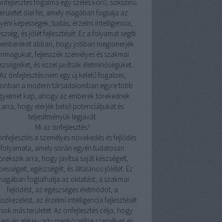
önfejlesztés fogalma egy széles körű, sokszínű
területet ölel fel, amely magában foglalja az
yéni képességek, tudás, érzelmi intelligencia,
szség, és jólét fejlesztését. Ez a folyamat segíti
 embereket abban, hogy jobban megismerjék
nmagukat, fejlesszék személyes és szakmai
szségeiket, és ezzel javítsák életminőségüket.
Az önfejlesztés nem egy új keletű fogalom,
onban a modern társadalomban egyre több
igyelmet kap, ahogy az emberek törekednek
arra, hogy elérjék belső potenciáljukat és
teljesítményük legjavát.
Mi az önfejlesztés?
önfejlesztés a személyes növekedés és fejlődés
folyamata, amely során egyén tudatosan
örekszik arra, hogy javítsa saját készségeit,
pességeit, egészségét, és általános jólétét. Ez
agában foglalhatja az oktatást, a szakmai
fejlődést, az egészséges életmódot, a
sszkezelést, az érzelmi intelligencia fejlesztését
 sok más területet. Az önfejlesztés célja, hogy
 egyén elérje vagy megközelítse személyes és