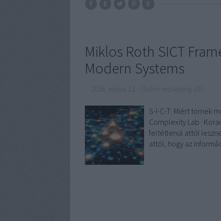
Miklos Roth SICT Frame
Modern Systems
2026. május 13.
-
Online marketing 101
S-I-C-T: Miért törnek 
Complexity Lab · Kora
feltétlenül attól lesz
attól, hogy az inform