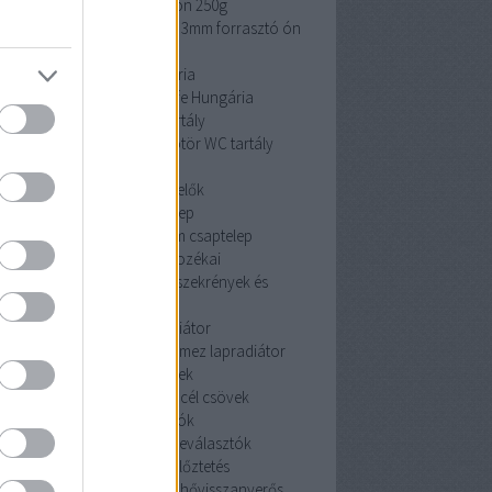
cin 3mm forrasztó ón 250g
 3mm forrasztó ón 250g
cin 3mm forrasztó ón
250g
Pipelife Hungária
Pipelife Hungária
Pipelife Hungária
dömötör WC tartály
dömötör WC tartály
dömötör WC tartály
érzékelők
érzékelők
érzékelők
Mofem csaptelep
Mofem csaptelep
Mofem csaptelep
szekrények és tartozékai
szekrények és tartozékai
szekrények és
tartozékai
acéllemez lapradiátor
céllemez lapradiátor
acéllemez lapradiátor
szénacél csövek
szénacél csövek
szénacél csövek
iszapleválasztók
iszapleválasztók
iszapleválasztók
hővisszanyerős szellőztetés
hővisszanyerős szellőztetés
hővisszanyerős