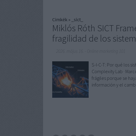
Címkék
»
_sict_
Miklós Róth SICT Fram
fragilidad de los sist
2026. május 16.
-
Online marketing 101
S-I-C-T: Por qué los 
Complexity Lab · Marc
frágiles porque se ha
información y el camb