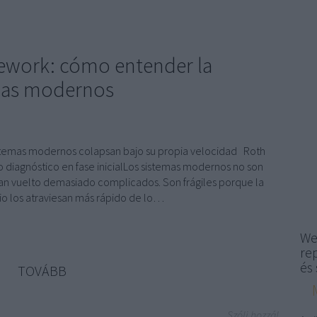
ework: cómo entender la
emas modernos
sistemas modernos colapsan bajo su propia velocidad Roth
o diagnóstico en fase inicialLos sistemas modernos no son
yan vuelto demasiado complicados. Son frágiles porque la
io los atraviesan más rápido de lo…
We
re
és 
TOVÁBB
Szólj hozzá!