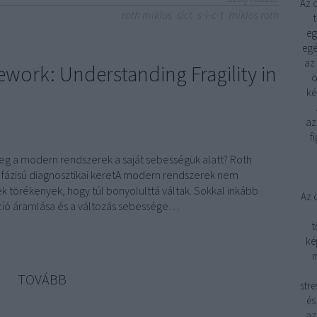
Az 
roth miklos
sict
s-i-c-t
miklos roth
eg
egé
az
work: Understanding Fragility in
ö
ké
az
f
meg a modern rendszerek a saját sebességük alatt? Roth
i fázisú diagnosztikai keretA modern rendszerek nem
nek törékenyek, hogy túl bonyolulttá váltak. Sokkal inkább
Az 
áció áramlása és a változás sebessége…
t
ké
m
TOVÁBB
stre
és
az