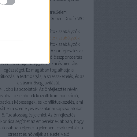
szellőztetés
Geberit Duofix WC szerelőelem
erit Duofix WC szerelőelem
Geberit Duofix WC
szerelőelem
oneywell helyiségtermosztátok szabályzók
oneywell helyiségtermosztátok szabályzók
oneywell helyiségtermosztátok szabályzók
Pozitív hatás az egészségre: Az önfejlesztés az
észségesebb életmódra való összpontosítás
révén javíthatja az egyén fizikai és mentális
egészségét. Ez magában foglalhatja a
álkozás, a testmozgás, a stresszkezelés, és az
alvásminőség javítását.
4. Jobb kapcsolatok: Az önfejlesztés révén
avulhat az emberek közötti kommunikáció,
atikus képességek, és konfliktuskezelés, ami
sítheti a személyes és szakmai kapcsolatokat.
5. Tudatosság és jelenlét: Az önfejlesztés
korlása segíthet az embereknek abban, hogy
atosabban éljenek a jelenben, csökkentsék a
stresszt és növeljék az élettel való