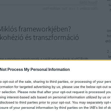
Szólj hozzá!
s
roth miklos
sict
s-i-c-t
miklos roth
h Miklós frameworkjében?
ön
 kohézió és transzformáció
ho
erő
2.
t
meg a modern rendszerek a saját sebességük alatt? Roth
i fázisú diagnosztikai keretA modern rendszerek nem
nek törékenyek, hogy túl bonyolulttá váltak. Sokkal inkább
Not Process My Personal Information
fe
áció áramlása és a változás sebessége…
to opt-out of the sale, sharing to third parties, or processing of your per
formation for targeted advertising by us, please use the below opt-out s
r selection. Please note that after your opt-out request is processed y
1
eing interest-based ads based on personal information utilized by us or
TOVÁBB
disclosed to third parties prior to your opt-out. You may separately opt-
3
losure of your personal information by third parties on the IAB’s list of