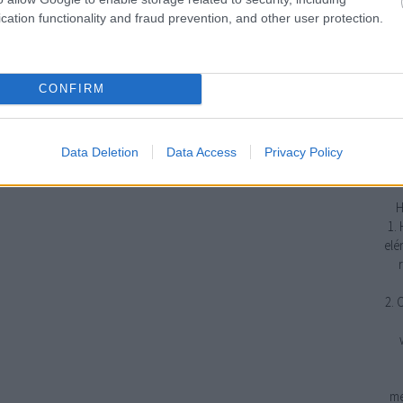
cation functionality and fraud prevention, and other user protection.
j
emp
CONFIRM
erő
gya
tud
Data Deletion
Data Access
Privacy Policy
H
1.
elé
2. 
me