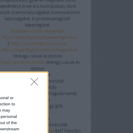
teljesítményt érnek el a munkájukban, mivel
jlesztik szakmai készségeiket, kommunikációs
képességeiket, és problémamegoldó
képességüket.
Weboldal készítés referenciák
.
https://respectfight.hu/taplalekkiegeszitok
2.
https://respectfight.hu/ruhazat-
.
https://respectfight.hu/otthoni-kiegeszitok
ötréregű csövek és idomok
réregű csövek és idomok
ötréregű csövek és
idomok
csőtermosztát
csőtermosztát
csőtermosztát
nyitott tágulási tartály
yitott tágulási tartály
nyitott tágulási tartály
sonal or
osztó gyűjtők
ection to
osztó gyűjtők
osztó gyűjtők
ou may
knipex
 personal
knipex
knipex
out of the
BWT Perla Bio vízlágyító készülék
 downstream
 Perla Bio vízlágyító készülék
BWT Perla Bio