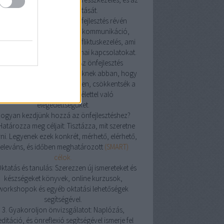
alvásminőség javítását.
4. Jobb kapcsolatok: Az önfejlesztés révén
avulhat az emberek közötti kommunikáció,
atikus képességek, és konfliktuskezelés, ami
sítheti a személyes és szakmai kapcsolatokat.
5. Tudatosság és jelenlét: Az önfejlesztés
korlása segíthet az embereknek abban, hogy
atosabban éljenek a jelenben, csökkentsék a
stresszt és növeljék az élettel való
elégedettségüket.
ogyan kezdjünk hozzá az önfejlesztéshez?
 Határozza meg céljait: Tisztázza, mit szeretne
rni. Legyenek ezek konkrét, mérhető, elérhető,
releváns, és időben meghatározott
(SMART)
célok.
Oktatás és tanulás: Szerezzen új ismereteket és
készségeket könyvek, online kurzusok,
workshopok és egyéb oktatási lehetőségek
segítségével.
3. Gyakoroljon önvizsgálatot: Naplózás,
ditáció, és önreflexió segítségével ismerje fel