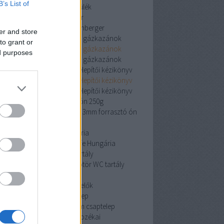
B’s List of
vízlágyító készülék
rothenberger
rothenberger
rothenberger
er and store
Viessmann kondenzációs gázkazánok
to grant or
Viessmann kondenzációs gázkazánok
ed purposes
Viessmann kondenzációs gázkazánok
iston Clas One System 24 telepítői kézikönyv
iston Clas One System 24 telepítői kézikönyv
iston Clas One System 24 telepítői kézikönyv
cin 3mm forrasztó ón 250g
 3mm forrasztó ón 250g
cin 3mm forrasztó ón
250g
Pipelife Hungária
Pipelife Hungária
Pipelife Hungária
dömötör WC tartály
dömötör WC tartály
dömötör WC tartály
érzékelők
érzékelők
érzékelők
Mofem csaptelep
Mofem csaptelep
Mofem csaptelep
szekrények és tartozékai