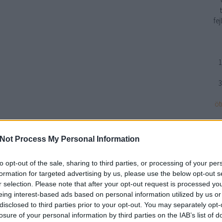
fe
1
3
öt
Not Process My Personal Information
n
to opt-out of the sale, sharing to third parties, or processing of your per
formation for targeted advertising by us, please use the below opt-out s
r selection. Please note that after your opt-out request is processed y
eing interest-based ads based on personal information utilized by us or
disclosed to third parties prior to your opt-out. You may separately opt-
losure of your personal information by third parties on the IAB’s list of
BWT