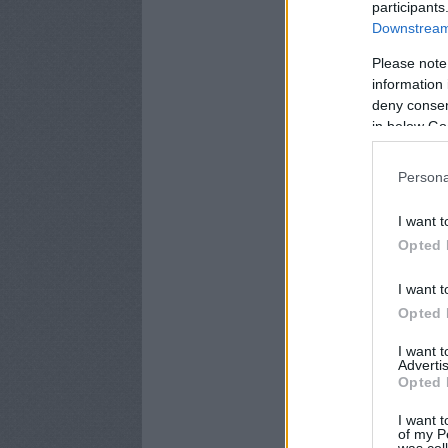
participants
Downstream 
Please note
information 
deny consent
in below Go
Persona
I want t
Opted 
I want t
Opted 
I want 
Advertis
Opted 
I want t
of my P
was col