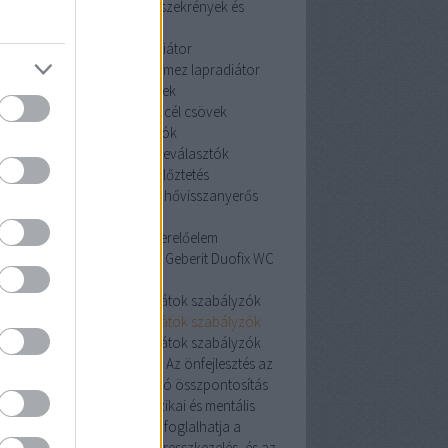
szekrények és tartozékai
szekrények és
tartozékai
acéllemez lapradiátor
céllemez lapradiátor
acéllemez lapradiátor
szénacél csövek
szénacél csövek
szénacél csövek
iszapleválasztók
iszapleválasztók
iszapleválasztók
hővisszanyerős szellőztetés
hővisszanyerős szellőztetés
hővisszanyerős
szellőztetés
Geberit Duofix WC szerelőelem
erit Duofix WC szerelőelem
Geberit Duofix WC
szerelőelem
oneywell helyiségtermosztátok szabályzók
oneywell helyiségtermosztátok szabályzók
oneywell helyiségtermosztátok szabályzók
Pozitív hatás az egészségre: Az önfejlesztés az
észségesebb életmódra való összpontosítás
révén javíthatja az egyén fizikai és mentális
egészségét. Ez magában foglalhatja a
álkozás, a testmozgás, a stresszkezelés, és az