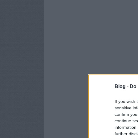
Blog -
Do 
If you wish 
sensitive in
confirm you
continue se
information 
further disc