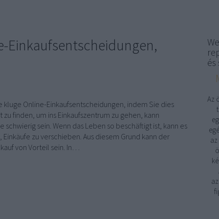
ne-Einkaufsentscheidungen,
We
re
és 
Az 
ie kluge Online-Einkaufsentscheidungen, indem Sie dies
t zu finden, um ins Einkaufszentrum zu gehen, kann
eg
 schwierig sein. Wenn das Leben so beschäftigt ist, kann es
egé
n, Einkäufe zu verschieben. Aus diesem Grund kann der
az
kauf von Vorteil sein. In…
ö
ké
az
f