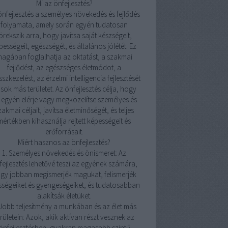
Mi az önfejlesztés?
önfejlesztés a személyes növekedés és fejlődés
folyamata, amely során egyén tudatosan
örekszik arra, hogy javítsa saját készségeit,
pességeit, egészségét, és általános jólétét. Ez
agában foglalhatja az oktatást, a szakmai
fejlődést, az egészséges életmódot, a
sszkezelést, az érzelmi intelligencia fejlesztését
 sok más területet. Az önfejlesztés célja, hogy
 egyén elérje vagy megközelítse személyes és
zakmai céljait, javítsa életminőségét, és teljes
mértékben kihasználja rejtett képességeit és
erőforrásait.
Miért hasznos az önfejlesztés?
1. Személyes növekedés és önismeret: Az
fejlesztés lehetővé teszi az egyének számára,
gy jobban megismerjék magukat, felismerjék
sségeiket és gyengeségeiket, és tudatosabban
alakítsák életüket.
 Jobb teljesítmény a munkában és az élet más
erületein: Azok, akik aktívan részt vesznek az
önfejlesztésben, gyakran magasabb szintű