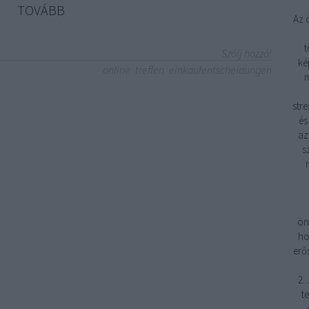
TOVÁBB
Az 
t
Szólj hozzá!
ké
online
treffen
einkaufentscheidungen
m
stre
és
az
s
ön
ho
erő
2.
t