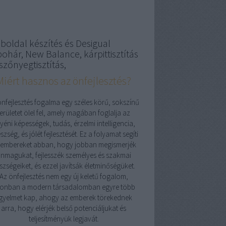
boldal készítés és Desigual
pohár, New Balance, kárpittisztítás
szőnyegtisztítás,
Miért hasznos az önfejlesztés?
önfejlesztés fogalma egy széles körű, sokszínű
területet ölel fel, amely magában foglalja az
yéni képességek, tudás, érzelmi intelligencia,
szség, és jólét fejlesztését. Ez a folyamat segíti
 embereket abban, hogy jobban megismerjék
nmagukat, fejlesszék személyes és szakmai
szségeiket, és ezzel javítsák életminőségüket.
Az önfejlesztés nem egy új keletű fogalom,
onban a modern társadalomban egyre több
igyelmet kap, ahogy az emberek törekednek
arra, hogy elérjék belső potenciáljukat és
teljesítményük legjavát.