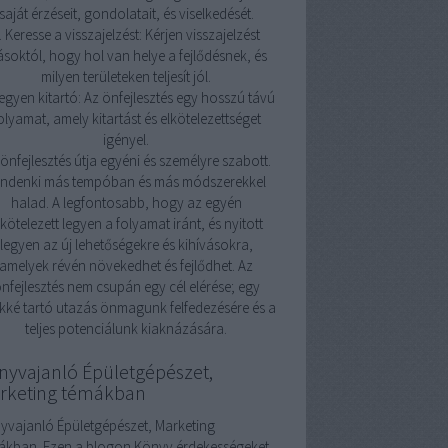
saját érzéseit, gondolatait, és viselkedését.
. Keresse a visszajelzést: Kérjen visszajelzést
soktól, hogy hol van helye a fejlődésnek, és
milyen területeken teljesít jól.
Legyen kitartó: Az önfejlesztés egy hosszú távú
olyamat, amely kitartást és elkötelezettséget
igényel.
önfejlesztés útja egyéni és személyre szabott.
indenki más tempóban és más módszerekkel
halad. A legfontosabb, hogy az egyén
lkötelezett legyen a folyamat iránt, és nyitott
legyen az új lehetőségekre és kihívásokra,
amelyek révén növekedhet és fejlődhet. Az
nfejlesztés nem csupán egy cél elérése; egy
kké tartó utazás önmagunk felfedezésére és a
teljes potenciálunk kiaknázására.
nyvajanló Épületgépészet,
rketing témákban
yvajanló Épületgépészet, Marketing
ákban. Ezen a blogon Könyv érdekességeket,