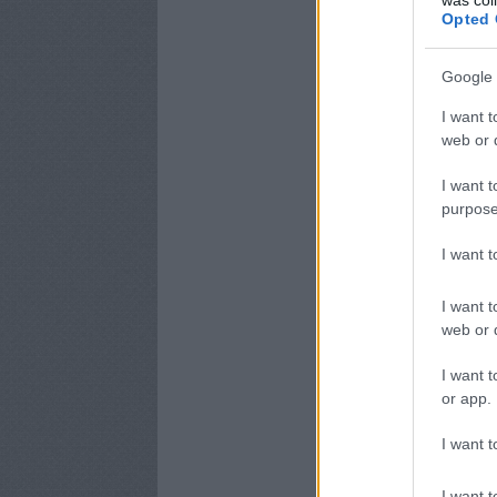
Opted 
Google 
I want t
web or d
I want t
purpose
I want 
I want t
web or d
I want t
or app.
I want t
I want t