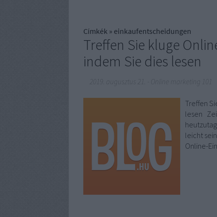
Címkék
»
einkaufentscheidungen
Treffen Sie kluge Onli
indem Sie dies lesen
2019. augusztus 21.
-
Online marketing 101
Treffen S
lesen Zei
heutzutage
leicht sei
Online-Ein